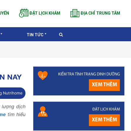
UYẾN
ĐẶT LỊCH KHÁM
ĐỊA CHỈ TRUNG TÂM
TIN TỨC
KIỂM TRA TÌNH TRẠNG DINH DƯỠNG
N NAY
XEM THÊM
g Nutrihome
 lượng dịch
ĐẶT LỊCH KHÁM
ome
tìm hiểu
XEM THÊM