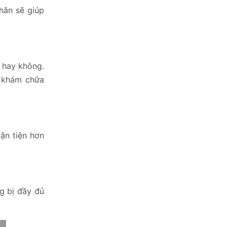
hân sẽ giúp
 hay không.
í khám chữa
ận tiện hơn
g bị đầy đủ