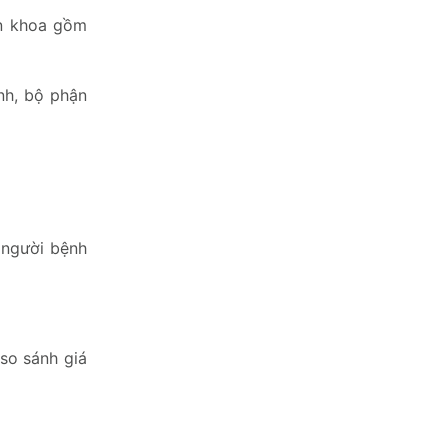
ên khoa gồm
nh, bộ phận
 người bệnh
so sánh giá