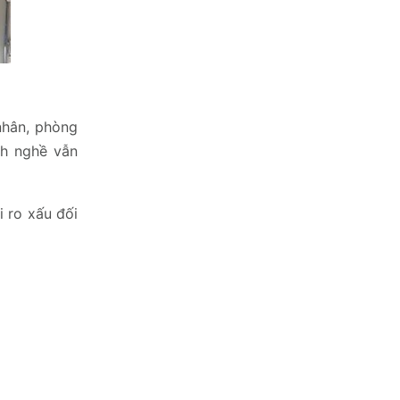
nhân, phòng
nh nghề vẫn
 ro xấu đối