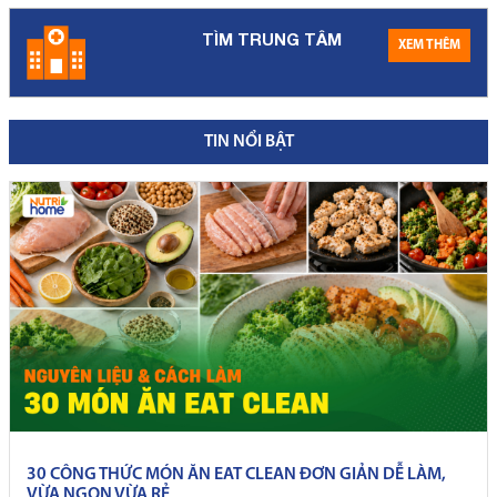
TÌM TRUNG TÂM
XEM THÊM
TIN NỔI BẬT
30 CÔNG THỨC MÓN ĂN EAT CLEAN ĐƠN GIẢN DỄ LÀM,
VỪA NGON VỪA RẺ