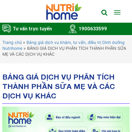
Toggle
navigat
Tư vấn trực tuyến
1900633599
Trang chủ
»
Bảng giá dịch vụ khám, tư vấn, điều trị Dinh dưỡng
Nutrihome
»
BẢNG GIÁ DỊCH VỤ PHÂN TÍCH THÀNH PHẦN SỮA
MẸ VÀ CÁC DỊCH VỤ KHÁC
BẢNG GIÁ DỊCH VỤ PHÂN TÍCH
THÀNH PHẦN SỮA MẸ VÀ CÁC
DỊCH VỤ KHÁC