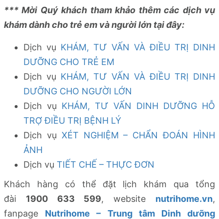
*** Mời Quý khách tham khảo thêm các dịch vụ
khám dành cho trẻ em và người lớn tại đây:
Dịch vụ
KHÁM, TƯ VẤN VÀ ĐIỀU TRỊ DINH
DƯỠNG CHO TRẺ EM
Dịch vụ
KHÁM, TƯ VẤN VÀ ĐIỀU TRỊ DINH
DƯỠNG CHO NGƯỜI LỚN
Dịch vụ
KHÁM, TƯ VẤN DINH DƯỠNG HỖ
TRỢ ĐIỀU TRỊ BỆNH LÝ
Dịch vụ
XÉT NGHIỆM – CHẨN ĐOÁN HÌNH
ẢNH
Dịch vụ
TIẾT CHẾ – THỰC ĐƠN
Khách hàng có thể đặt lịch khám qua tổng
đài
1900 633 599
, website
nutrihome.vn
,
fanpage
Nutrihome – Trung tâm Dinh dưỡng