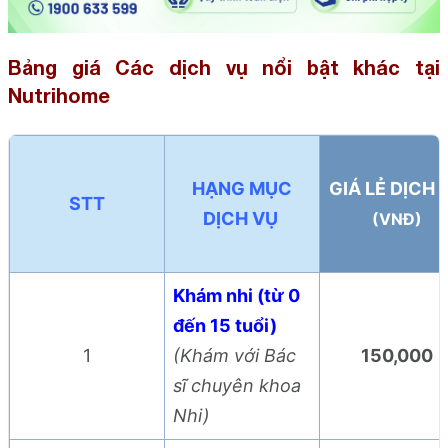
Bảng giá Các dịch vụ nổi bật khác tại
Nutrihome
 HẠNG MỤC 
GIÁ LẺ DỊCH 
STT
DỊCH VỤ 
(VNĐ)
Khám nhi (từ 0
đến 15 tuổi)
1
(Khám với Bác
150,000
sĩ chuyên khoa
Nhi)