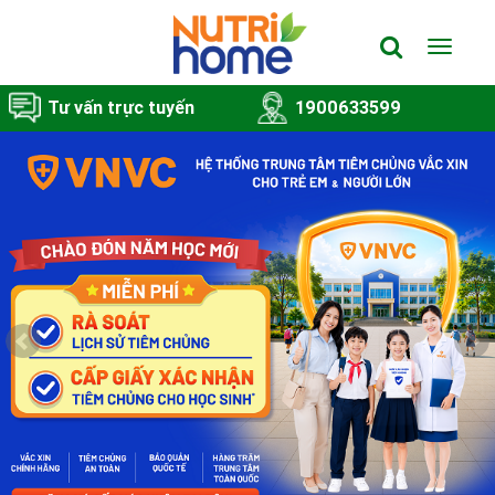
Toggle
navigat
Tư vấn trực tuyến
1900633599