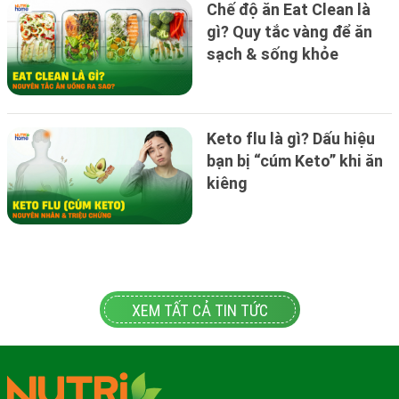
Chế độ ăn Eat Clean là
gì? Quy tắc vàng để ăn
sạch & sống khỏe
Keto flu là gì? Dấu hiệu
bạn bị “cúm Keto” khi ăn
kiêng
XEM TẤT CẢ TIN TỨC