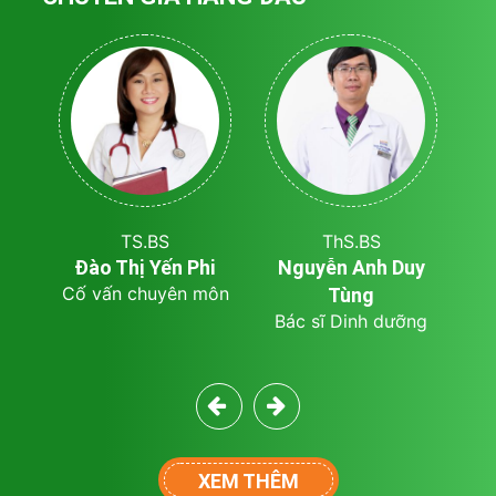
TS.BS
ThS.BS
Đào Thị Yến Phi
Nguyễn Anh Duy
Trần
Cố vấn chuyên môn
Tùng
Bác sĩ Dinh dưỡng
Bác s
XEM THÊM