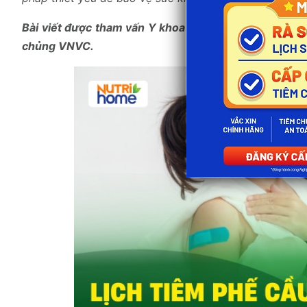
Bài viết được tham vấn Y khoa bởi
BS Hoa Tuấn Ngọ
chủng VNVC.