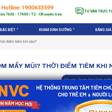
Hotline: 1900633599
TƯ VẤN TRỰC T
ửa 7h30 - 17h00 / T2 - CN xuyên trưa
 ĐẶC BIỆT
KHÁM DINH DƯỠNG
BẢNG GIÁ
hời điểm tiêm khi nào?
ỒM MẤY MŨI? THỜI ĐIỂM TIÊM KHI 
Tác giả:
Trung tâm Dinh dưỡn
ong việc phòng ngừa các bệnh nghiêm trọng do vi khuẩn 
ớn và viêm màng não ở trẻ dưới 5 tuổi. Đáng lo ngại, tỷ l
điều trị bằng kháng sinh hợp lý. Vì vậy, tiêm phòng đúng 
ẻ nhỏ.