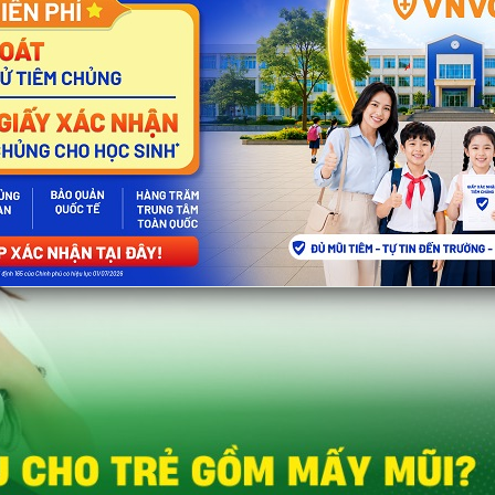
c
– Quản lý Y khoa khu vực 1 Đông Nam Bộ, Hệ thống Tru