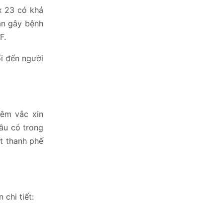
x 23 có khả
ân gây bệnh
F.
ổi đến người
iêm vắc xin
cầu có trong
ết thanh phế
chi tiết: