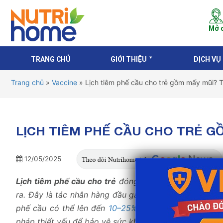
Mở c
TRANG CHỦ
GIỚI THIỆU
DỊCH VỤ
Trang chủ
»
Vaccine
»
Lịch tiêm phế cầu cho trẻ gồm mấy mũi? T
LỊCH TIÊM PHẾ CẦU CHO TRẺ G
12/05/2025
Lịch tiêm phế cầu cho trẻ
đóng vai trò quan trọng tr
ra. Đây là tác nhân hàng đầu gây viêm phổi ở người l
phế cầu có thể lên đến
10–25%
, ngay cả khi đã được 
pháp thiết yếu để bảo vệ sức khỏe và tính mạng của tr