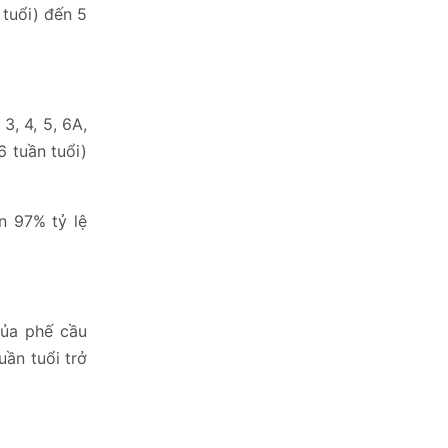
 tuổi) đến 5
3, 4, 5, 6A,
6 tuần tuổi)
n 97% tỷ lệ
của phế cầu
uần tuổi trở