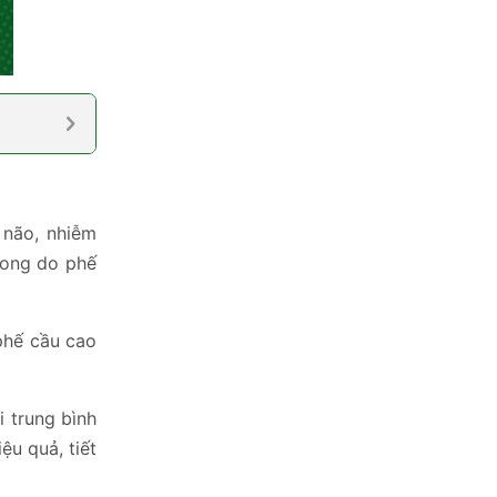
 não, nhiễm
vong do phế
phế cầu cao
i trung bình
ệu quả, tiết