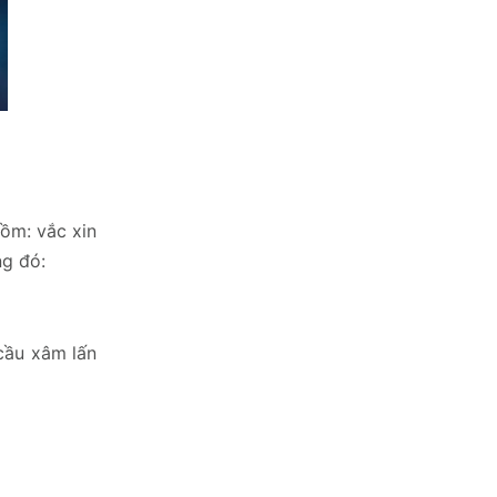
gồm: vắc xin
ng đó:
cầu xâm lấn