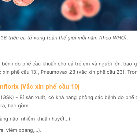
1,6 triệu ca tử vong toàn thế giới mỗi năm (theo WHO).
ác bệnh do phế cầu khuẩn cho cả trẻ em và người lớn, bao 
ắc xin phế cầu 13), Pneumovax 23 (vắc xin phế cầu 23). Tro
florix (Vắc xin phế cầu 10)
 (GSK) – Bỉ sản xuất, có khả năng phòng các bệnh do phế 
 ra, bao gồm:
àng não, nhiễm khuẩn huyết…);
a, viêm xoang,…).