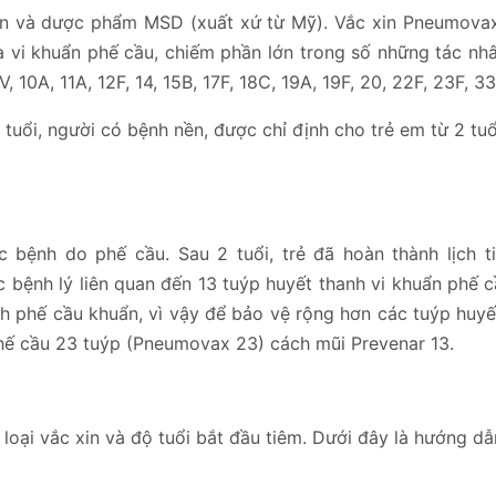
in và dược phẩm MSD (xuất xứ từ Mỹ). Vắc xin Pneumova
 vi khuẩn phế cầu, chiếm phần lớn trong số những tác nh
V, 10A, 11A, 12F, 14, 15B, 17F, 18C, 19A, 19F, 20, 22F, 23F, 33
 tuổi, người có bệnh nền, được chỉ định cho trẻ em từ 2 tu
c bệnh do phế cầu. Sau 2 tuổi, trẻ đã hoàn thành lịch t
c bệnh lý liên quan đến 13 tuýp huyết thanh vi khuẩn phế 
anh phế cầu khuẩn, vì vậy để bảo vệ rộng hơn các tuýp huy
 phế cầu 23 tuýp (Pneumovax 23) cách mũi Prevenar 13.
oại vắc xin và độ tuổi bắt đầu tiêm. Dưới đây là hướng dẫn 