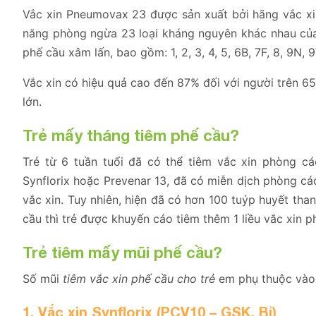
Vắc xin Pneumovax 23 được sản xuất bởi hãng vắc x
năng phòng ngừa 23 loại kháng nguyên khác nhau của
phế cầu xâm lấn, bao gồm: 1, 2, 3, 4, 5, 6B, 7F, 8, 9N, 9
Vắc xin có hiệu quả cao đến 87% đối với người trên 65
lớn.
Trẻ mấy tháng tiêm phế cầu?
Trẻ từ 6 tuần tuổi đã có thể tiêm vắc xin phòng cá
Synflorix hoặc Prevenar 13, đã có miễn dịch phòng cá
vắc xin. Tuy nhiên, hiện đã có hơn 100 tuýp huyết th
cầu thì trẻ được khuyến cáo tiêm thêm 1 liều vắc xin
Trẻ tiêm mấy mũi phế cầu?
Số mũi
tiêm vắc xin phế cầu cho trẻ
em phụ thuộc vào l
1. Vắc xin Synflorix (PCV10 – GSK, Bỉ)