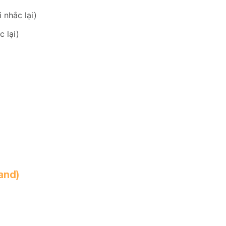
 nhắc lại)
c lại)
and)