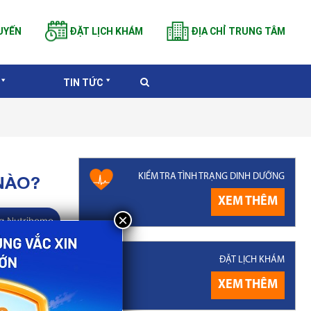
UYẾN
ĐẶT LỊCH KHÁM
ĐỊA CHỈ TRUNG TÂM
TIN TỨC
KIỂM TRA TÌNH TRẠNG DINH DƯỠNG
NÀO?
XEM THÊM
g Nutrihome
phế cầu gây
ĐẶT LỊCH KHÁM
ệ tử vong do
XEM THÊM
lịch là biện