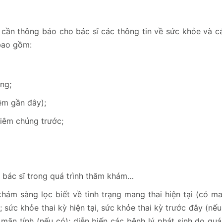
n cần thông báo cho bác sĩ các thông tin về sức khỏe và c
 bao gồm:
ng;
iêm gần đây);
iêm chủng trước;
a bác sĩ trong quá trình thăm khám…
hám sàng lọc biết về tình trạng mang thai hiện tại (có ma
; sức khỏe thai kỳ hiện tại, sức khỏe thai kỳ trước đây (nế
ý mãn tính (nếu có); diễn biến các bệnh lý phát sinh do qu