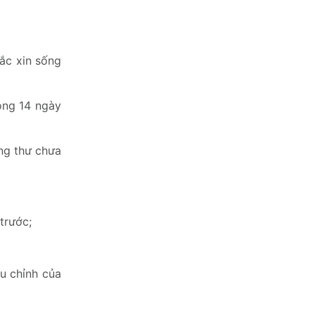
ắc xin sống
vòng 14 ngày
ung thư chưa
trước;
ệu chỉnh của