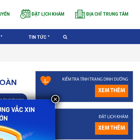
UYẾN
ĐẶT LỊCH KHÁM
ĐỊA CHỈ TRUNG TÂM
TIN TỨC
KIỂM TRA TÌNH TRẠNG DINH DƯỠNG
TOÀN
XEM THÊM
g Nutrihome
 loại.
Tiêm
ĐẶT LỊCH KHÁM
ong suốt 25
XEM THÊM
tư vào tiêm
vắc xin diễn