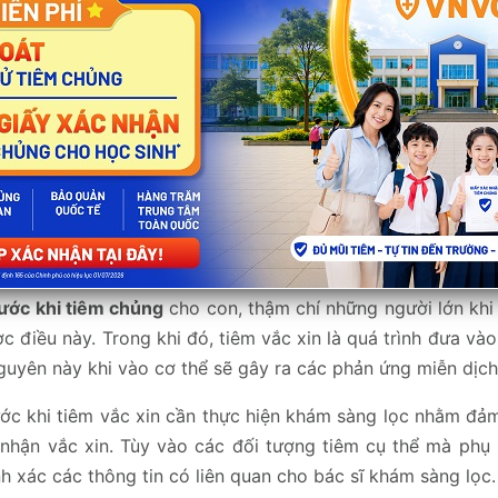
n biết trước khi tiêm chủng
mà người tiêm chủng hoặc ph
Quản lý Y khoa vùng 3 miền Trung – Tây Nguyên, Hệ thốn
rước khi tiêm chủng
cho con, thậm chí những người lớn khi 
 điều này. Trong khi đó, tiêm vắc xin là quá trình đưa và
guyên này khi vào cơ thể sẽ gây ra các phản ứng miễn dịch 
ước khi tiêm vắc xin cần thực hiện khám sàng lọc nhằm đả
 nhận vắc xin. Tùy vào các đối tượng tiêm cụ thể mà phụ
 xác các thông tin có liên quan cho bác sĩ khám sàng lọc.