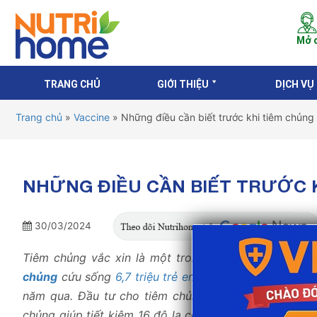
Mở c
TRANG CHỦ
GIỚI THIỆU
DỊCH VỤ
Trang chủ
»
Vaccine
»
Những điều cần biết trước khi tiêm chủn
NHỮNG ĐIỀU CẦN BIẾT TRƯỚC 
30/03/2024
Tiêm chủng vắc xin là một trong những phát minh vĩ 
chủng
cứu sống
6,7 triệu trẻ em Việt Nam
và ngăn chặ
năm qua. Đầu tư cho tiêm chủng được đánh giá là kho
chủng giúp tiết kiệm 16 đô la chi phí chăm sóc y tế đ