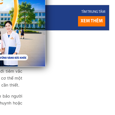
ụ huynh cần
TÌM TRUNG TÂM
XEM THÊM
g Trung tâm
đi tiêm vắc
o cơ thể một
cần thiết.
m bảo người
 huynh hoặc