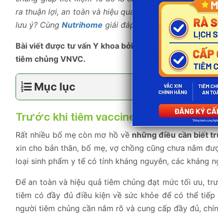
ra thuận lợi, an toàn và hiệu quả, đâu là
những điều cầ
lưu ý? Cùng
Nutrihome
giái đáp tất cả nhé!
Bài viết được tư vấn Y khoa bởi
BS Hà Mạnh Cường
, 
tiêm chủng VNVC.
Mục lục
Trước khi tiêm vaccine cần làm gì?
Rất nhiều bố mẹ còn mơ hồ về
những điều cần biết t
xin cho bản thân, bố mẹ, vợ chồng cũng chưa nắm được
loại sinh phẩm y tế có tính kháng nguyên, các kháng n
Để an toàn và hiệu quả tiêm chủng đạt mức tối ưu, tr
tiêm có đầy đủ điều kiện về sức khỏe để có thể tiếp
người tiêm chủng cần nắm rõ và cung cấp đầy đủ, chính