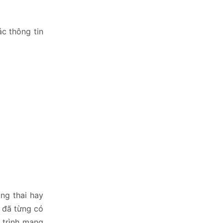
ác thông tin
ng thai hay
u đã từng có
á trình mang