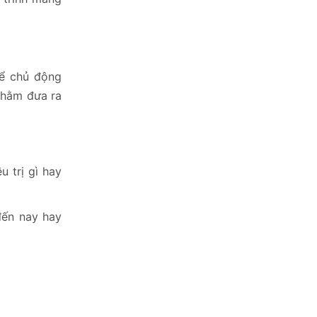
để chủ động
 nhằm đưa ra
 trị gì hay
đến nay hay