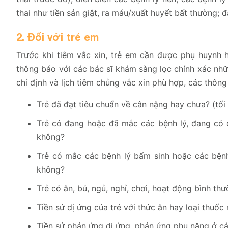
thai như tiền sản giật, ra máu/xuất huyết bất thường; 
2. Đối với trẻ em
Trước khi tiêm vắc xin, trẻ em cần được phụ huynh 
thông báo với các bác sĩ khám sàng lọc chính xác nhữn
chỉ định và lịch tiêm chủng vắc xin phù hợp, các thông
Trẻ đã đạt tiêu chuẩn về cân nặng hay chưa? (tối
Trẻ có đang hoặc đã mắc các bệnh lý, đang có dấ
không?
Trẻ có mắc các bệnh lý bẩm sinh hoặc các bệnh l
không?
Trẻ có ăn, bú, ngủ, nghỉ, chơi, hoạt động bình t
Tiền sử dị ứng của trẻ với thức ăn hay loại thuốc
Tiền sử phản ứng dị ứng, phản ứng phụ nặng ở cá