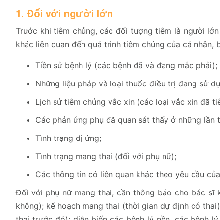
1. Đối với người lớn
Trước khi tiêm chủng, các đối tượng tiêm là người lớ
khác liên quan đến quá trình tiêm chủng của cá nhân,
Tiền sử bệnh lý (các bệnh đã và đang mắc phải);
Những liệu pháp và loại thuốc điều trị đang sử dụ
Lịch sử tiêm chủng vắc xin (các loại vắc xin đã t
Các phản ứng phụ đã quan sát thấy ở những lần t
Tình trạng dị ứng;
Tình trạng mang thai (đối với phụ nữ);
Các thông tin có liên quan khác theo yêu cầu củ
Đối với phụ nữ mang thai, cần thông báo cho bác sĩ k
không); kế hoạch mang thai (thời gian dự định có thai)
thai trước đó); diễn biến các bệnh lý nền, các bệnh l