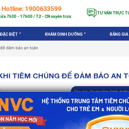
Hotline: 1900633599
TƯ VẤN TRỰC T
ửa 7h30 - 17h00 / T2 - CN xuyên trưa
 ĐẶC BIỆT
KHÁM DINH DƯỠNG
BẢNG GIÁ
g để đảm bảo an toàn
KHI TIÊM CHỦNG ĐỂ ĐẢM BẢO AN 
Tác giả:
Trung tâm Dinh dưỡn
đại và mang lại nhiều lợi ích về sức khỏe nhất cho nhân
n 42.000 ca tử vong do các bệnh chết người ở trẻ em tr
ản đầu tư sinh lợi “hậu hĩnh” nhất với mỗi 1 đô la đầu 
ồng thời tăng năng suất kinh tế. Để hành trình tiêm chủng 