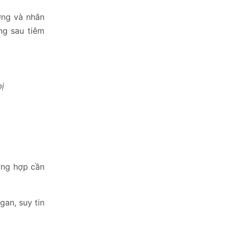
ỡng và nhân
ng sau tiêm
bị
ờng hợp cần
gan, suy tin