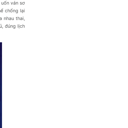
ừ uốn ván sơ
ể chống lại
 nhau thai,
, đúng lịch