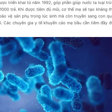
ợc triển khai từ năm 1992, góp phần giúp nước ta loại tr
000 trẻ. Khi được tiêm đủ mũi, cơ thể mẹ sẽ tạo kháng th
ảo vệ sản phụ trong lúc sinh mà còn truyền sang con qua
i. Các chuyên gia y tế khuyến cáo mẹ bầu cần tiêm đầy đủ