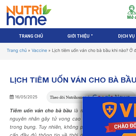
Mở c
TRANG CHỦ
GIỚI THIỆU
DỊCH VỤ
Trang chủ
»
Vaccine
»
Lịch tiêm uốn ván cho bà bầu khi nào? Ở đ
LỊCH TIÊM UỐN VÁN CHO BÀ BẦU
16/05/2025
Tiêm uốn ván cho bà bầu
là một bước chăm sóc tha
nguyên nhân gây tử vong cao ở trẻ.
Vắc xin uốn ván
trong bụng. Tuy nhiên, không phải ai cũng nắm rõ lịc
cấp đầy đủ thông tin về thời điểm tiêm, loại vắc xi