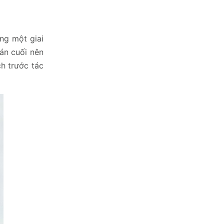
ong một giai
ván cuối nên
ch trước tác