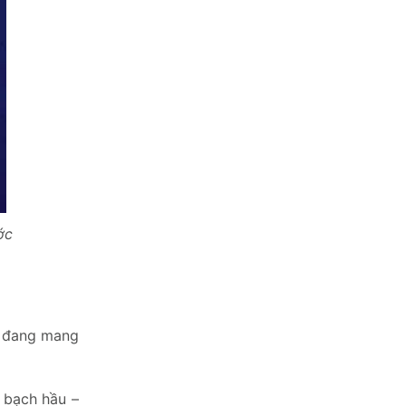
ớc
ữ đang mang
 bạch hầu –