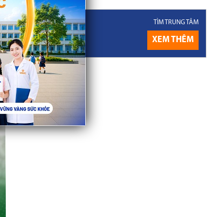
TÌM TRUNG TÂM
g Trung tâm
XEM THÊM