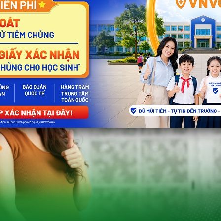
Tiến Đạo
– Quản lý Y khoa vùng 4 – Hồ Chí Minh, Hệ thốn