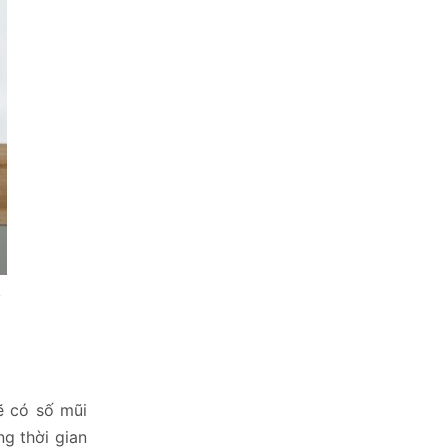
g
ẽ có số mũi
ng thời gian