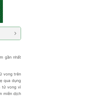
ăm gần nhất
tử vong trên
mẹ qua dụng
 tử vong vì
ền miễn dịch