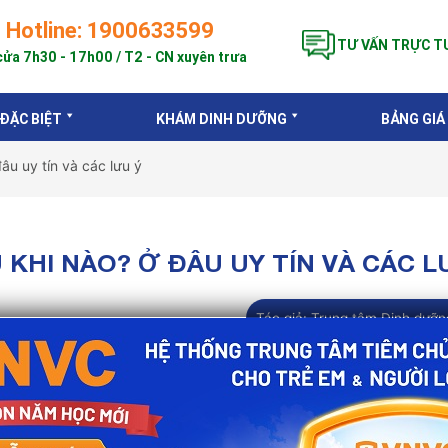
Hotline: 1900633599
TƯ VẤN TRỰC T
ửa 7h30 - 17h00 / T2 - CN xuyên trưa
 ĐẶC BIỆT
KHÁM DINH DƯỠNG
BẢNG GIÁ
âu uy tín và các lưu ý
 KHI NÀO? Ở ĐÂU UY TÍN VÀ CÁC L
Tác giả:
Trung tâm Dinh dưỡn
i kỳ quan trọng, giúp phòng ngừa hiệu quả bệnh uốn vá
không chỉ bảo vệ mẹ mà còn truyền kháng thể cho thai 
h tiêm phù hợp theo từng giai đoạn thai kỳ. Bài viết dưới
n và những lưu ý quan trọng giúp mẹ bầu an tâm trong suố