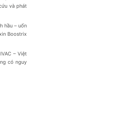
cứu và phát
ch hầu – uốn
in Boostrix
IVAC – Việt
ợng có nguy