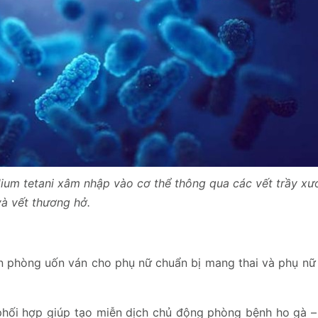
ium tetani xâm nhập vào cơ thể thông qua các vết trầy xư
và vết thương hở.
xin phòng uốn ván cho phụ nữ chuẩn bị mang thai và phụ n
 phối hợp giúp tạo miễn dịch chủ động phòng bệnh ho gà –