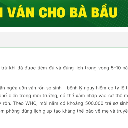
 trừ khi đã được tiêm đủ và đúng lịch trong vòng 5–10 n
ăn ngừa uốn ván rốn sơ sinh – bệnh lý nguy hiểm có tỷ lệ 
ại phổ biến trong môi trường, có thể xâm nhập vào cơ thể 
ây rốn. Theo WHO, mỗi năm có khoảng 500.000 trẻ sơ sinh
tiêm phòng đúng lịch giúp tạo kháng thể bảo vệ mẹ và truy