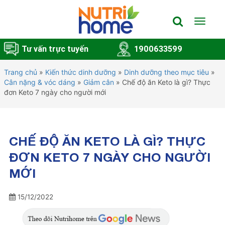
Toggle
navigat
Tư vấn trực tuyến
1900633599
Trang chủ
»
Kiến thức dinh dưỡng
»
Dinh dưỡng theo mục tiêu
»
Cân nặng & vóc dáng
»
Giảm cân
»
Chế độ ăn Keto là gì? Thực
đơn Keto 7 ngày cho người mới
CHẾ ĐỘ ĂN KETO LÀ GÌ? THỰC
ĐƠN KETO 7 NGÀY CHO NGƯỜI
MỚI
15/12/2022