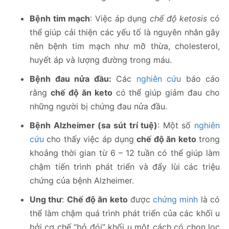
Bệnh tim mạch
: Việc áp dụng
chế độ ketosis
có
thể giúp cải thiện các yếu tố là nguyên nhân gây
nên bệnh tim mạch như mỡ thừa, cholesterol,
huyết áp và lượng đường trong máu.
Bệnh đau nửa đầu:
Các
nghiên cứu
báo cáo
rằng
chế độ ăn keto
có thể giúp giảm đau cho
những người bị chứng đau nửa đầu.
Bệnh Alzheimer (sa sút trí tuệ)
: Một số
nghiên
cứu
cho thấy việc áp dụng
chế độ ăn keto
trong
khoảng thời gian từ 6 – 12 tuần có thể giúp làm
chậm tiến trình phát triển và đẩy lùi các triệu
chứng của bệnh Alzheimer.
Ung thư
:
Chế độ ăn keto
được
chứng minh
là có
thể làm chậm quá trình phát triển của các khối u
bởi cơ chế “bỏ đói” khối u một cách có chọn lọc