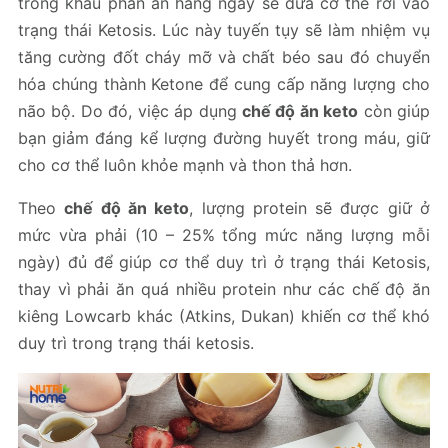
trong khẩu phần ăn hàng ngày sẽ đưa cơ thể rơi vào
trạng thái Ketosis. Lúc này tuyến tụy sẽ làm nhiệm vụ
tăng cường đốt cháy mỡ và chất béo sau đó chuyển
hóa chúng thành Ketone để cung cấp năng lượng cho
não bộ. Do đó, việc áp dụng
chế độ ăn keto
còn giúp
bạn giảm đáng kể lượng đường huyết trong máu, giữ
cho cơ thể luôn khỏe mạnh và thon thả hơn.
Theo
chế độ ăn keto
, lượng protein sẽ được giữ ở
mức vừa phải (10 – 25% tổng mức năng lượng mỗi
ngày) đủ để giúp cơ thể duy trì ở trạng thái Ketosis,
thay vì phải ăn quá nhiều protein như các chế độ ăn
kiêng Lowcarb khác (Atkins, Dukan) khiến cơ thể khó
duy trì trong trạng thái ketosis.