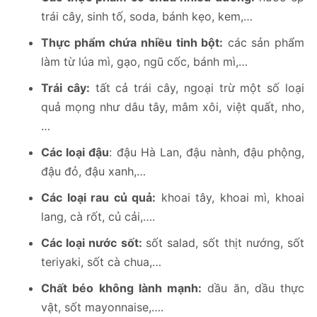
trái cây, sinh tố, soda, bánh kẹo, kem,…
Thực phẩm chứa nhiều tinh bột:
các sản phẩm
làm từ lúa mì, gạo, ngũ cốc, bánh mì,…
Trái cây:
tất cả trái cây, ngoại trừ một số loại
quả mọng như dâu tây, mâm xôi, việt quất, nho,
…
Các loại đậu
: đậu Hà Lan, đậu nành, đậu phộng,
đậu đỏ, đậu xanh,…
Các loại rau củ quả:
khoai tây, khoai mì, khoai
lang, cà rốt, củ cải,….
Các loại nước sốt:
sốt salad, sốt thịt nướng, sốt
teriyaki, sốt cà chua,…
Chất béo không lành mạnh:
dầu ăn, dầu thực
vật, sốt mayonnaise,….