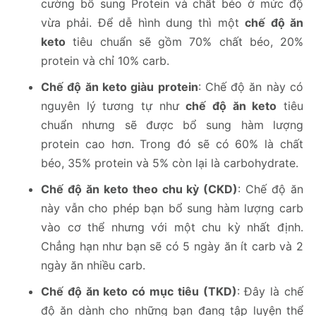
cường bổ sung Protein và chất béo ở mức độ
vừa phải. Để dễ hình dung thì một
chế độ ăn
keto
tiêu chuẩn sẽ gồm 70% chất béo, 20%
protein và chỉ 10% carb.
Chế độ ăn keto
giàu protein
: Chế độ ăn này có
nguyên lý tương tự như
chế độ ăn keto
tiêu
chuẩn nhưng sẽ được bổ sung hàm lượng
protein cao hơn. Trong đó sẽ có 60% là chất
béo, 35% protein và 5% còn lại là carbohydrate.
Chế độ ăn keto
theo chu kỳ (CKD)
: Chế độ ăn
này vẫn cho phép bạn bổ sung hàm lượng carb
vào cơ thể nhưng với một chu kỳ nhất định.
Chẳng hạn như bạn sẽ có 5 ngày ăn ít carb và 2
ngày ăn nhiều carb.
Chế độ ăn keto
có mục tiêu (TKD)
: Đây là chế
độ ăn dành cho những bạn đang tập luyện thể