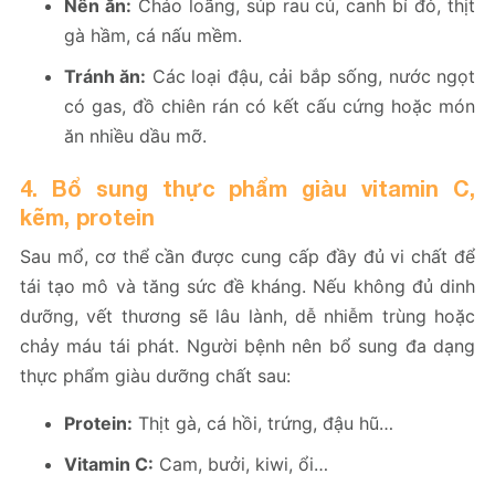
Nên ăn:
Cháo loãng, súp rau củ, canh bí đỏ, thịt
gà hầm, cá nấu mềm.
Tránh ăn:
Các loại đậu, cải bắp sống, nước ngọt
có gas, đồ chiên rán có kết cấu cứng hoặc món
ăn nhiều dầu mỡ.
4. Bổ sung thực phẩm giàu vitamin C,
kẽm, protein
Sau mổ, cơ thể cần được cung cấp đầy đủ vi chất để
tái tạo mô và tăng sức đề kháng. Nếu không đủ dinh
dưỡng, vết thương sẽ lâu lành, dễ nhiễm trùng hoặc
chảy máu tái phát. Người bệnh nên bổ sung đa dạng
thực phẩm giàu dưỡng chất sau:
Protein:
Thịt gà, cá hồi, trứng, đậu hũ…
Vitamin C:
Cam, bưởi, kiwi, ổi…