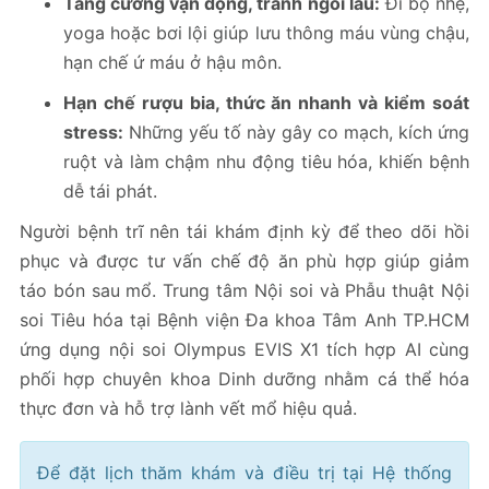
Tăng cường vận động, tránh ngồi lâu:
Đi bộ nhẹ,
yoga hoặc bơi lội giúp lưu thông máu vùng chậu,
hạn chế ứ máu ở hậu môn.
Hạn chế rượu bia, thức ăn nhanh và kiểm soát
stress:
Những yếu tố này gây co mạch, kích ứng
ruột và làm chậm nhu động tiêu hóa, khiến bệnh
dễ tái phát.
Người bệnh trĩ nên tái khám định kỳ để theo dõi hồi
phục và được tư vấn chế độ ăn phù hợp giúp giảm
táo bón sau mổ. Trung tâm Nội soi và Phẫu thuật Nội
soi Tiêu hóa tại Bệnh viện Đa khoa Tâm Anh TP.HCM
ứng dụng nội soi Olympus EVIS X1 tích hợp AI cùng
phối hợp chuyên khoa Dinh dưỡng nhằm cá thể hóa
thực đơn và hỗ trợ lành vết mổ hiệu quả.
Để đặt lịch thăm khám và điều trị tại Hệ thống