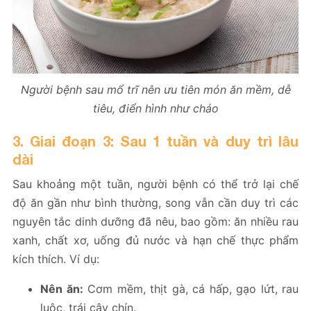
Người bệnh sau mổ trĩ nên ưu tiên món ăn mềm, dễ
tiêu, điển hình như cháo
3. Giai đoạn 3: Sau 1 tuần và duy trì lâu
dài
Sau khoảng một tuần, người bệnh có thể trở lại chế
độ ăn gần như bình thường, song vẫn cần duy trì các
nguyên tắc dinh dưỡng đã nêu, bao gồm: ăn nhiều rau
xanh, chất xơ, uống đủ nước và hạn chế thực phẩm
kích thích. Ví dụ:
Nên ăn:
Cơm mềm, thịt gà, cá hấp, gạo lứt, rau
luộc, trái cây chín.