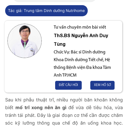
Tác giả:
Trung tâm Dinh dưỡng Nutrihome
Tư vấn chuyên môn bài viết
ThS.BS
Nguyễn Anh Duy
Tùng
Chức Vụ:
Bác sĩ Dinh dưỡng
Khoa Dinh dưỡng Tiết chế, Hệ
thống Bệnh viện Đa khoa Tâm
Anh TP.HCM
ĐẶT CÂU HỎI
XEM HỒ SƠ
Sau khi phẫu thuật trĩ, nhiều người băn khoăn không
biết
mổ trĩ xong nên ăn gì
để vừa dễ tiêu hóa, vừa
tránh tái phát. Đây là giai đoạn cơ thể cần được chăm
sóc kỹ lưỡng thông qua chế độ ăn uống khoa học.