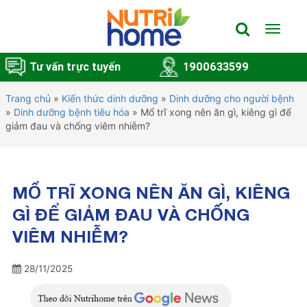
Toggle
navigat
Tư vấn trực tuyến
1900633599
Trang chủ
»
Kiến thức dinh dưỡng
»
Dinh dưỡng cho người bệnh
»
Dinh dưỡng bệnh tiêu hóa
»
Mổ trĩ xong nên ăn gì, kiêng gì để
giảm đau và chống viêm nhiễm?
MỔ TRĨ XONG NÊN ĂN GÌ, KIÊNG
GÌ ĐỂ GIẢM ĐAU VÀ CHỐNG
VIÊM NHIỄM?
28/11/2025