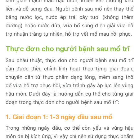
làm giãn mạch máu hậu môn, khiến vết thương khó
liền và dễ sưng đau. Người bệnh sau mổ nên thay thế
bằng nước lọc, nước ép trái cây tươi (không thêm
đường) hoặc nước dừa, vừa bổ sung điện giải vừa hỗ
trợ nhuận tràng tự nhiên, hỗ trợ vết mổ mau hồi phục.
Thực đơn cho người bệnh sau mổ trĩ
Sau phẫu thuật, thực đơn cho người bệnh sau mổ trĩ
cần được điều chỉnh linh hoạt theo từng giai đoạn,
chuyển dần từ thực phẩm dạng lỏng, mềm sang thô
để vừa hỗ trợ phục hồi, vừa tránh gây áp lực lên vùng
hậu môn. Dưới đây là hướng dẫn cụ thể cho từng giai
đoạn trong thực đơn cho người bệnh sau mổ trĩ:
1. Giai đoạn 1: 1-3 ngày đầu sau mổ
Trong những ngày đầu, cơ thể còn yếu và vùng hậu
môn dễ bị kích ứng, vì vậy chỉ nên sử dụng thực phẩm