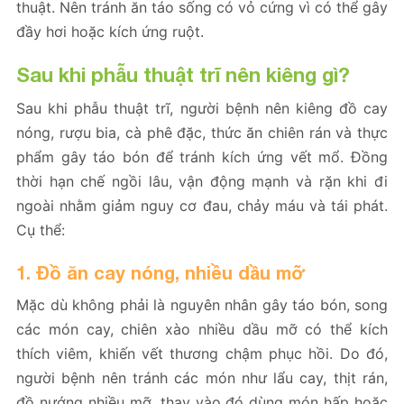
thuật. Nên tránh ăn táo sống có vỏ cứng vì có thể gây
đầy hơi hoặc kích ứng ruột.
Sau khi phẫu thuật trĩ nên kiêng gì?
Sau khi phẫu thuật trĩ, người bệnh nên kiêng đồ cay
nóng, rượu bia, cà phê đặc, thức ăn chiên rán và thực
phẩm gây táo bón để tránh kích ứng vết mổ. Đồng
thời hạn chế ngồi lâu, vận động mạnh và rặn khi đi
ngoài nhằm giảm nguy cơ đau, chảy máu và tái phát.
Cụ thể:
1. Đồ ăn cay nóng, nhiều dầu mỡ
Mặc dù không phải là nguyên nhân gây táo bón, song
các món cay, chiên xào nhiều dầu mỡ có thể kích
thích viêm, khiến vết thương chậm phục hồi. Do đó,
người bệnh nên tránh các món như lẩu cay, thịt rán,
đồ nướng nhiều mỡ, thay vào đó dùng món hấp hoặc