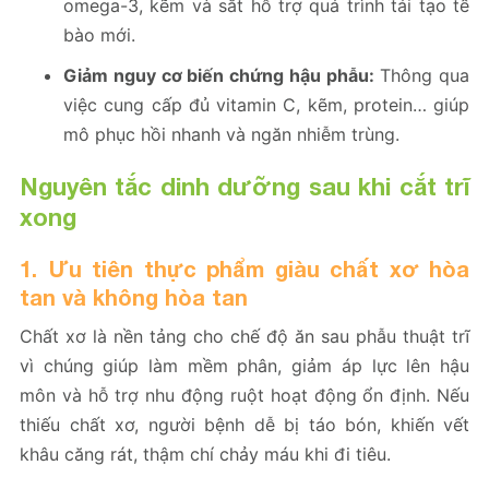
omega-3, kẽm và sắt hỗ trợ quá trình tái tạo tế
bào mới.
Giảm nguy cơ biến chứng hậu phẫu:
Thông qua
việc cung cấp đủ vitamin C, kẽm, protein… giúp
mô phục hồi nhanh và ngăn nhiễm trùng.
Nguyên tắc dinh dưỡng sau khi cắt trĩ
xong
1. Ưu tiên thực phẩm giàu chất xơ hòa
tan và không hòa tan
Chất xơ là nền tảng cho chế độ ăn sau phẫu thuật trĩ
vì chúng giúp làm mềm phân, giảm áp lực lên hậu
môn và hỗ trợ nhu động ruột hoạt động ổn định. Nếu
thiếu chất xơ, người bệnh dễ bị táo bón, khiến vết
khâu căng rát, thậm chí chảy máu khi đi tiêu.