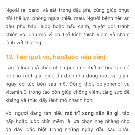
Ngoài ra, canxi và sắt trong đậu phụ cũng giúp phục
hồi thể lực, phòng ngừa thiếu máu. Người bệnh nên ăn
đậu phụ hấp, luộc hoặc nấu canh, tuyệt đối tránh
chiên với dầu mỡ vì có thể kích thích viêm và chậm
lành vết thương.
12. Táo (gọt vỏ, hấp/luộc nếu cần)
Táo là loại quả chứa nhiều pectin – chất xơ hòa tan có
lợi cho ruột già, giúp ổn định nhu động ruột và giảm
nguy cơ táo bón sau mổ. Đồng thời, polyphenol và
vitamin C trong táo còn giúp chống viêm, tăng sức đề
kháng và thúc đẩy lành mô nhanh hơn.
Với người đang tìm hiểu
mổ trĩ xong nên ăn gì
, táo
hấp hoặc luộc chín mềm là lựa chọn nhẹ nhàng cho
dạ dày, đặc biệt trong những ngày đầu sau phẫu