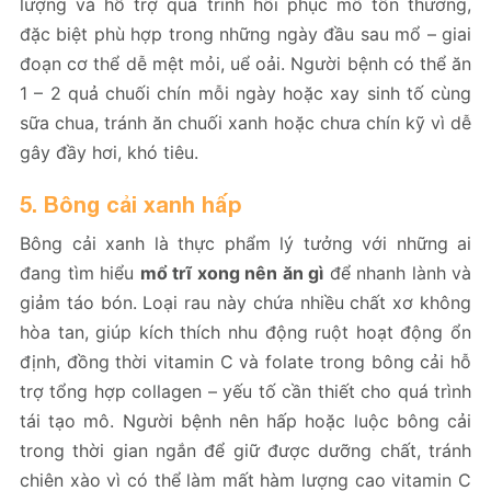
lượng và hỗ trợ quá trình hồi phục mô tổn thương,
đặc biệt phù hợp trong những ngày đầu sau mổ – giai
đoạn cơ thể dễ mệt mỏi, uể oải. Người bệnh có thể ăn
1 – 2 quả chuối chín mỗi ngày hoặc xay sinh tố cùng
sữa chua, tránh ăn chuối xanh hoặc chưa chín kỹ vì dễ
gây đầy hơi, khó tiêu.
5. Bông cải xanh hấp
Bông cải xanh là thực phẩm lý tưởng với những ai
đang tìm hiểu
mổ trĩ xong nên ăn gì
để nhanh lành và
giảm táo bón. Loại rau này chứa nhiều chất xơ không
hòa tan, giúp kích thích nhu động ruột hoạt động ổn
định, đồng thời vitamin C và folate trong bông cải hỗ
trợ tổng hợp collagen – yếu tố cần thiết cho quá trình
tái tạo mô. Người bệnh nên hấp hoặc luộc bông cải
trong thời gian ngắn để giữ được dưỡng chất, tránh
chiên xào vì có thể làm mất hàm lượng cao vitamin C