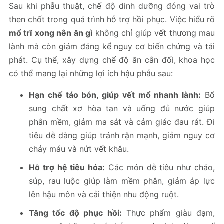
Sau khi phẫu thuật, chế độ dinh dưỡng đóng vai trò
then chốt trong quá trình hỗ trợ hồi phục. Việc hiểu rõ
mổ trĩ xong nên ăn gì
không chỉ giúp vết thương mau
lành mà còn giảm đáng kể nguy cơ biến chứng và tái
phát. Cụ thể, xây dựng chế độ ăn cân đối, khoa học
có thể mang lại những lợi ích hậu phẫu sau:
Hạn chế táo bón, giúp vết mổ nhanh lành:
Bổ
sung chất xơ hòa tan và uống đủ nước giúp
phân mềm, giảm ma sát và cảm giác đau rát. Đi
tiêu dễ dàng giúp tránh rặn mạnh, giảm nguy cơ
chảy máu và nứt vết khâu.
Hỗ trợ hệ tiêu hóa:
Các món dễ tiêu như cháo,
súp, rau luộc giúp làm mềm phân, giảm áp lực
lên hậu môn và cải thiện nhu động ruột.
Tăng tốc độ phục hồi:
Thực phẩm giàu đạm,