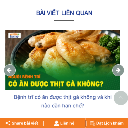
BÀI VIẾT LIÊN QUAN
Bệnh trĩ kiêng ăn gì và nên ăn gì để giảm
đau, nhanh hồi phục
Share bài viết
Liên hệ
Đặt Lịch khám
KIỂM TRA TÌNH TRẠNG