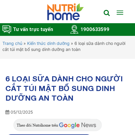
Toggle
navigat
Tư vấn trực tuyến
1900633599
Trang chủ
»
Kiến thức dinh dưỡng
»
6 loại sữa dành cho người
cắt túi mật bổ sung dinh dưỡng an toàn
6 LOẠI SỮA DÀNH CHO NGƯỜI
CẮT TÚI MẬT BỔ SUNG DINH
DƯỠNG AN TOÀN
05/12/2025