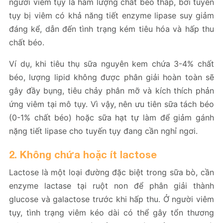
người viêm tụy là hàm lượng chất béo thấp, bởi tuyến
tụy bị viêm có khả năng tiết enzyme lipase suy giảm
đáng kể, dẫn đến tình trạng kém tiêu hóa và hấp thu
chất béo.
Ví dụ, khi tiêu thụ sữa nguyên kem chứa 3-4% chất
béo, lượng lipid không được phân giải hoàn toàn sẽ
gây đầy bụng, tiêu chảy phân mỡ và kích thích phản
ứng viêm tại mô tụy. Vì vậy, nên ưu tiên sữa tách béo
(0-1% chất béo) hoặc sữa hạt tự làm để giảm gánh
nặng tiết lipase cho tuyến tụy đang cần nghỉ ngơi.
2. Không chứa hoặc ít lactose
Lactose là một loại đường đặc biệt trong sữa bò, cần
enzyme lactase tại ruột non để phân giải thành
glucose và galactose trước khi hấp thu. Ở người viêm
tụy, tình trạng viêm kéo dài có thể gây tổn thương