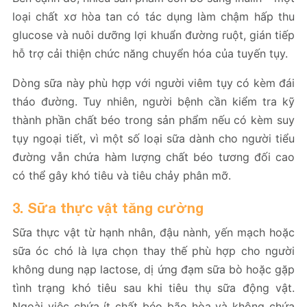
loại chất xơ hòa tan có tác dụng làm chậm hấp thu
glucose và nuôi dưỡng lợi khuẩn đường ruột, gián tiếp
hỗ trợ cải thiện chức năng chuyển hóa của tuyến tụy.
Dòng sữa này phù hợp với người viêm tụy có kèm đái
tháo đường. Tuy nhiên, người bệnh cần kiểm tra kỹ
thành phần chất béo trong sản phẩm nếu có kèm suy
tụy ngoại tiết, vì một số loại sữa dành cho người tiểu
đường vẫn chứa hàm lượng chất béo tương đối cao
có thể gây khó tiêu và tiêu chảy phân mỡ.
3. Sữa thực vật tăng cường
Sữa thực vật từ hạnh nhân, đậu nành, yến mạch hoặc
sữa óc chó là lựa chọn thay thế phù hợp cho người
không dung nạp lactose, dị ứng đạm sữa bò hoặc gặp
tình trạng khó tiêu sau khi tiêu thụ sữa động vật.
Ngoài việc chứa ít chất béo bão hòa và không chứa