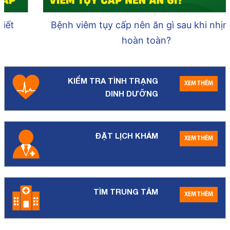
Bệnh viêm tụy cấp nên ăn gì sau khi nhịn ăn
hoàn toàn?
KIỂM TRA TÌNH TRẠNG
XEM THÊM
DINH DƯỠNG
ĐẶT LỊCH KHÁM
XEM THÊM
TÌM TRUNG TÂM
XEM THÊM