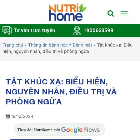
Toggle
navigat
Tư vấn trực tuyến
1900633599
Trang chủ
»
Thông tin bệnh học
»
Bệnh mắt
»
Tật khúc xạ: Biểu
hiện, nguyên nhân, điều trị và phòng ngừa
TẬT KHÚC XẠ: BIỂU HIỆN,
NGUYÊN NHÂN, ĐIỀU TRỊ VÀ
PHÒNG NGỪA
18/12/2024