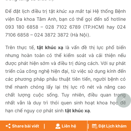
Để đặt lịch điều trị tật
khúc xạ mắt
tại Hệ thống Bệnh
viện Đa khoa Tâm Anh, bạn có thể gọi đến số hotline
093 180 6858 – 028 7102 6789 (TP.HCM) hay 024
7106 6858 – 024 3872 3872 (Hà Nội).
Trên thực tế,
tật khúc xạ
là vấn đề thị lực phổ biến
nhưng hoàn toàn có thể kiểm soát và cải thiện nếu
được phát hiện sớm và điều trị đúng cách. Với sự phát
triển của công nghệ hiện đại, từ việc sử dụng kính đến
các phương pháp phẫu thuật tiên tiến, người bệnh có
thể nhanh chóng lấy lại thị lực rõ nét và nâng cao
chất lượng cuộc sống. Tuy nhiên, điều quan trọng
nhất vẫn là duy trì thói quen sinh hoạt khoa học để
hạn chế nguy cơ phát sinh
tật khúc xạ
.
Đánh giá bài viết
Share bài viết
Liên hệ
Đặt Lịch khám