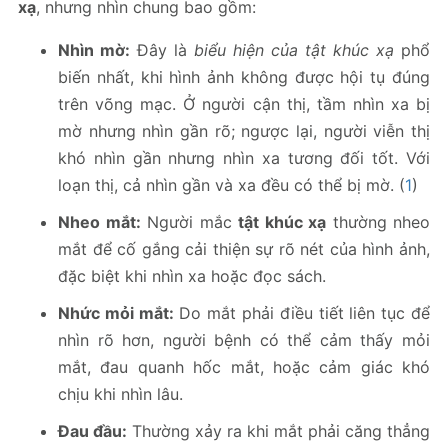
xạ
, nhưng nhìn chung bao gồm:
Nhìn mờ:
Đây là
biểu hiện của tật khúc xạ
phổ
biến nhất, khi hình ảnh không được hội tụ đúng
trên võng mạc. Ở người cận thị, tầm nhìn xa bị
mờ nhưng nhìn gần rõ; ngược lại, người viễn thị
khó nhìn gần nhưng nhìn xa tương đối tốt. Với
loạn thị, cả nhìn gần và xa đều có thể bị mờ. (
1
)
Nheo mắt:
Người mắc
tật khúc xạ
thường nheo
mắt để cố gắng cải thiện sự rõ nét của hình ảnh,
đặc biệt khi nhìn xa hoặc đọc sách.
Nhức mỏi mắt:
Do mắt phải điều tiết liên tục để
nhìn rõ hơn, người bệnh có thể cảm thấy mỏi
mắt, đau quanh hốc mắt, hoặc cảm giác khó
chịu khi nhìn lâu.
Đau đầu:
Thường xảy ra khi mắt phải căng thẳng