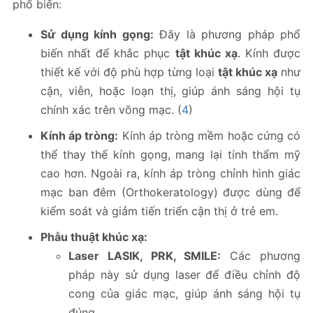
phổ biến:
Sử dụng kính gọng:
Đây là phương pháp phổ
biến nhất để khắc phục
tật khúc xạ
. Kính được
thiết kế với độ phù hợp từng loại
tật khúc xạ
như
cận, viễn, hoặc loạn thị, giúp ánh sáng hội tụ
chính xác trên võng mạc. (
4
)
Kính áp tròng:
Kính áp tròng mềm hoặc cứng có
thể thay thế kính gọng, mang lại tính thẩm mỹ
cao hơn. Ngoài ra, kính áp tròng chỉnh hình giác
mạc ban đêm (Orthokeratology) được dùng để
kiểm soát và giảm tiến triển cận thị ở trẻ em.
Phẫu thuật khúc xạ:
Laser LASIK, PRK, SMILE:
Các phương
pháp này sử dụng laser để điều chỉnh độ
cong của giác mạc, giúp ánh sáng hội tụ
đúng.