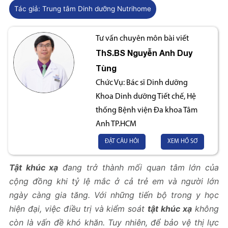
Tác giả:
Trung tâm Dinh dưỡng Nutrihome
Tư vấn chuyên môn bài viết
ThS.BS
Nguyễn Anh Duy
Tùng
Chức Vụ:
Bác sĩ Dinh dưỡng
Khoa Dinh dưỡng Tiết chế, Hệ
thống Bệnh viện Đa khoa Tâm
Anh TP.HCM
ĐẶT CÂU HỎI
XEM HỒ SƠ
Tật khúc xạ
đang trở thành mối quan tâm lớn của
cộng đồng khi tỷ lệ mắc ở cả trẻ em và người lớn
ngày càng gia tăng. Với những tiến bộ trong y học
hiện đại, việc điều trị và kiểm soát
tật khúc xạ
không
còn là vấn đề khó khăn. Tuy nhiên, để bảo vệ thị lực