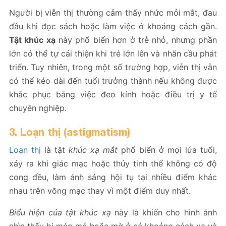
Người bị viễn thị thường cảm thấy nhức mỏi mắt, đau
đầu khi đọc sách hoặc làm việc ở khoảng cách gần.
Tật khúc xạ
này phổ biến hơn ở trẻ nhỏ, nhưng phần
lớn có thể tự cải thiện khi trẻ lớn lên và nhãn cầu phát
triển. Tuy nhiên, trong một số trường hợp, viễn thị vẫn
có thể kéo dài đến tuổi trưởng thành nếu không được
khắc phục bằng việc đeo kính hoặc điều trị y tế
chuyên nghiệp.
3. Loạn thị (astigmatism)
Loạn thị
là tật
khúc xạ mắt
phổ biến ở mọi lứa tuổi,
xảy ra khi giác mạc hoặc thủy tinh thể không có độ
cong đều, làm ánh sáng hội tụ tại nhiều điểm khác
nhau trên võng mạc thay vì một điểm duy nhất.
Biểu hiện của tật khúc xạ
này là khiến cho hình ảnh
nhìn thấy bị méo mó hoặc mờ ở cả khoảng cách xa và