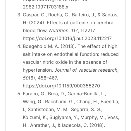
2982.1997.1703188.x
Gaspar, C., Rocha, C., Balteiro, J., & Santos,
H. (2024). Effects of caffeine on cerebral
blood flow.
Nutrition
,
117
, 112217.
https://doi.org/10.1016/j.nut.2023.112217
Boegehold M. A. (2013). The effect of high
salt intake on endothelial function: reduced
vascular nitric oxide in the absence of
hypertension.
Journal of vascular research
,
50
(6), 458–467.
https://doi.org/10.1159/000355270
Faraco, G., Brea, D., Garcia-Bonilla, L.,
Wang, G., Racchumi, G., Chang, H., Buendia,
I., Santisteban, M. M., Segarra, S. G.,
Koizumi, K., Sugiyama, Y., Murphy, M., Voss,
H., Anrather, J., & Iadecola, C. (2018).