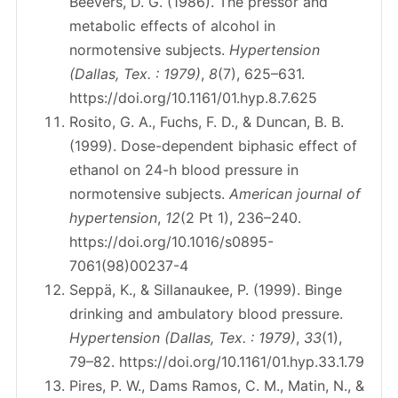
Beevers, D. G. (1986). The pressor and
metabolic effects of alcohol in
normotensive subjects.
Hypertension
(Dallas, Tex. : 1979)
,
8
(7), 625–631.
https://doi.org/10.1161/01.hyp.8.7.625
Rosito, G. A., Fuchs, F. D., & Duncan, B. B.
(1999). Dose-dependent biphasic effect of
ethanol on 24-h blood pressure in
normotensive subjects.
American journal of
hypertension
,
12
(2 Pt 1), 236–240.
https://doi.org/10.1016/s0895-
7061(98)00237-4
Seppä, K., & Sillanaukee, P. (1999). Binge
drinking and ambulatory blood pressure.
Hypertension (Dallas, Tex. : 1979)
,
33
(1),
79–82. https://doi.org/10.1161/01.hyp.33.1.79
Pires, P. W., Dams Ramos, C. M., Matin, N., &