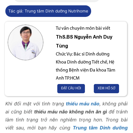
Tác giả:
Trung tâm Dinh dưỡng Nutrihome
Tư vấn chuyên môn bài viết
ThS.BS
Nguyễn Anh Duy
Tùng
Chức Vụ:
Bác sĩ Dinh dưỡng
Khoa Dinh dưỡng Tiết chế, Hệ
thống Bệnh viện Đa khoa Tâm
Anh TP.HCM
ĐẶT CÂU HỎI
XEM HỒ SƠ
Khi đối mặt với tình trạng
thiếu máu não
, không phải
ai cũng biết
thiếu máu não không nên ăn gì
để tránh
làm tình trạng trở nên nghiêm trọng hơn. Trong bài
viết sau, mời bạn hãy cùng
Trung tâm Dinh dưỡng