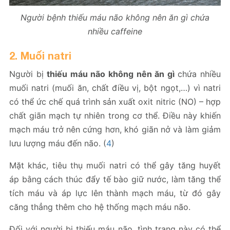
Người bệnh thiếu máu não không nên ăn gì chứa
nhiều caffeine
2. Muối natri
Người bị
thiếu máu não không nên ăn gì
chứa nhiều
muối natri (muối ăn, chất điều vị, bột ngọt,…) vì natri
có thể ức chế quá trình sản xuất oxit nitric (NO) – hợp
chất giãn mạch tự nhiên trong cơ thể. Điều này khiến
mạch máu trở nên cứng hơn, khó giãn nở và làm giảm
lưu lượng máu đến não. (
4
)
Mặt khác, tiêu thụ muối natri có thể gây tăng huyết
áp bằng cách thúc đẩy tế bào giữ nước, làm tăng thể
tích máu và áp lực lên thành mạch máu, từ đó gây
căng thẳng thêm cho hệ thống mạch máu não.
Đối với người bị thiếu máu não, tình trạng này có thể