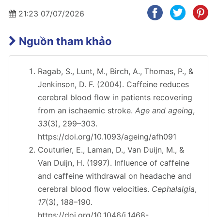
21:23 07/07/2026
Nguồn tham khảo
Ragab, S., Lunt, M., Birch, A., Thomas, P., &
Jenkinson, D. F. (2004). Caffeine reduces
cerebral blood flow in patients recovering
from an ischaemic stroke.
Age and ageing
,
33
(3), 299–303.
https://doi.org/10.1093/ageing/afh091
Couturier, E., Laman, D., Van Duijn, M., &
Van Duijn, H. (1997). Influence of caffeine
and caffeine withdrawal on headache and
cerebral blood flow velocities.
Cephalalgia
,
17
(3), 188–190.
https://doi.org/10.1046/j.1468-