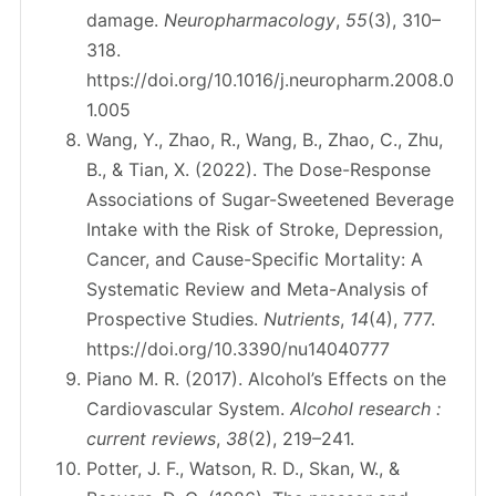
damage.
Neuropharmacology
,
55
(3), 310–
318.
https://doi.org/10.1016/j.neuropharm.2008.0
1.005
Wang, Y., Zhao, R., Wang, B., Zhao, C., Zhu,
B., & Tian, X. (2022). The Dose-Response
Associations of Sugar-Sweetened Beverage
Intake with the Risk of Stroke, Depression,
Cancer, and Cause-Specific Mortality: A
Systematic Review and Meta-Analysis of
Prospective Studies.
Nutrients
,
14
(4), 777.
https://doi.org/10.3390/nu14040777
Piano M. R. (2017). Alcohol’s Effects on the
Cardiovascular System.
Alcohol research :
current reviews
,
38
(2), 219–241.
Potter, J. F., Watson, R. D., Skan, W., &