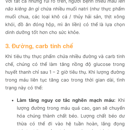
Với tất cả những rủi ro trên, người bệnh
thiếu máu lên
não kiêng ăn gì
chứa nhiều muối natri (như thực phẩm
muối chua, các loại khô cá / thủy hải sản, thịt xông
khói, đồ ăn đóng hộp, mì ăn liền) có thể là lựa chọn
dinh dưỡng tốt hơn cho sức khỏe.
3. Đường, carb tinh chế
Khi tiêu thụ thực phẩm chứa nhiều đường và carb tinh
chế, chúng có thể làm tăng nồng độ glucose trong
huyết thanh chỉ sau 1 – 2 giờ tiêu thụ. Khi lượng đường
trong máu liên tục tăng cao trong thời gian dài, tình
trạng này có thể:
Làm tăng nguy cơ tắc nghẽn mạch máu:
Khi
lượng đường trong máu quá cao, gan sẽ chuyển
hóa chúng thành chất béo. Lượng chất béo dư
thừa có thể đi vào hệ tuần hoàn, lắng đọng