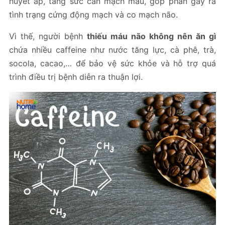
huyết áp, tăng sức cản mạch máu, góp phần gây ra
tình trạng cứng động mạch và co mạch não.
Vì thế, người bệnh
thiếu máu não không nên ăn gì
chứa nhiều caffeine như nước tăng lực, cà phê, trà,
socola, cacao,… để bảo vệ sức khỏe và hỗ trợ quá
trình điều trị bệnh diễn ra thuận lợi.