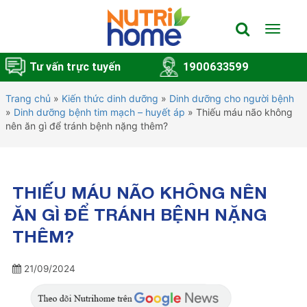
Toggle
navigat
Tư vấn trực tuyến
1900633599
Trang chủ
»
Kiến thức dinh dưỡng
»
Dinh dưỡng cho người bệnh
»
Dinh dưỡng bệnh tim mạch – huyết áp
»
Thiếu máu não không
nên ăn gì để tránh bệnh nặng thêm?
THIẾU MÁU NÃO KHÔNG NÊN
ĂN GÌ ĐỂ TRÁNH BỆNH NẶNG
THÊM?
21/09/2024