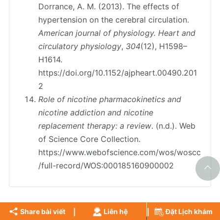
Dorrance, A. M. (2013). The effects of
hypertension on the cerebral circulation.
American journal of physiology. Heart and
circulatory physiology
,
304
(12), H1598–
H1614.
https://doi.org/10.1152/ajpheart.00490.201
2
Role of nicotine pharmacokinetics and
nicotine addiction and nicotine
replacement therapy: a review
. (n.d.). Web
of Science Core Collection.
https://www.webofscience.com/wos/woscc
/full-record/WOS:000185160900002
Share bài viết
Liên hệ
Đặt Lịch khám
BÀI VIẾT LIÊN QUAN