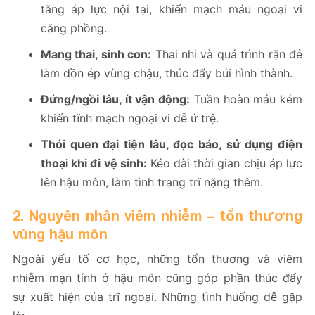
tăng áp lực nội tại, khiến mạch máu ngoại vi
căng phồng.
Mang thai, sinh con:
Thai nhi và quá trình rặn đẻ
làm dồn ép vùng chậu, thúc đẩy búi hình thành.
Đứng/ngồi lâu, ít vận động:
Tuần hoàn máu kém
khiến tĩnh mạch ngoại vi dễ ứ trệ.
Thói quen đại tiện lâu, đọc báo, sử dụng điện
thoại khi đi vệ sinh:
Kéo dài thời gian chịu áp lực
lên hậu môn, làm tình trạng trĩ nặng thêm.
2. Nguyên nhân viêm nhiễm – tổn thương
vùng hậu môn
Ngoài yếu tố cơ học, những tổn thương và viêm
nhiễm mạn tính ở hậu môn cũng góp phần thúc đẩy
sự xuất hiện của trĩ ngoại. Những tình huống dễ gặp