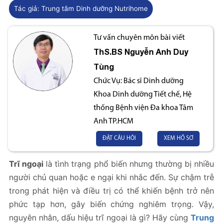
Tác giả:
Trung tâm Dinh dưỡng Nutrihome
Tư vấn chuyên môn bài viết
ThS.BS
Nguyễn Anh Duy
Tùng
Chức Vụ:
Bác sĩ Dinh dưỡng
Khoa Dinh dưỡng Tiết chế, Hệ
thống Bệnh viện Đa khoa Tâm
Anh TP.HCM
ĐẶT CÂU HỎI
XEM HỒ SƠ
Trĩ ngoại
là tình trạng phổ biến nhưng thường bị nhiều
người chủ quan hoặc e ngại khi nhắc đến. Sự chậm trễ
trong phát hiện và điều trị có thể khiến bệnh trở nên
phức tạp hơn, gây biến chứng nghiêm trọng. Vậy,
nguyên nhân, dấu hiệu trĩ ngoại là gì? Hãy cùng
Trung