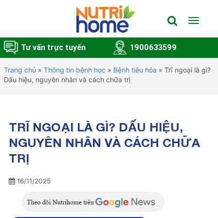
Toggle
navigat
Tư vấn trực tuyến
1900633599
Trang chủ
»
Thông tin bệnh học
»
Bệnh tiêu hóa
»
Trĩ ngoại là gì?
Dấu hiệu, nguyên nhân và cách chữa trị
TRĨ NGOẠI LÀ GÌ? DẤU HIỆU,
NGUYÊN NHÂN VÀ CÁCH CHỮA
TRỊ
16/11/2025