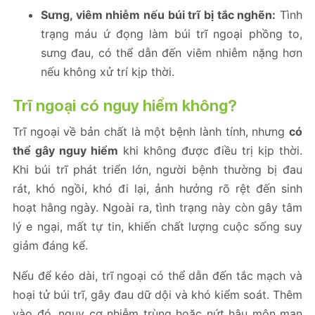
Sưng, viêm nhiễm nếu búi trĩ bị tắc nghẽn:
Tình
trạng máu ứ đọng làm búi trĩ ngoại phồng to,
sưng đau, có thể dẫn đến viêm nhiễm nặng hơn
nếu không xử trí kịp thời.
Trĩ ngoại có nguy hiểm không?
Trĩ ngoại về bản chất là một bệnh lành tính, nhưng
có
thể gây nguy hiểm
khi không được điều trị kịp thời.
Khi búi trĩ phát triển lớn, người bệnh thường bị đau
rát, khó ngồi, khó đi lại, ảnh hưởng rõ rệt đến sinh
hoạt hằng ngày. Ngoài ra, tình trạng này còn gây tâm
lý e ngại, mất tự tin, khiến chất lượng cuộc sống suy
giảm đáng kể.
Nếu để kéo dài, trĩ ngoại có thể dẫn đến tắc mạch và
hoại tử búi trĩ, gây đau dữ dội và khó kiểm soát. Thêm
vào đó, nguy cơ nhiễm trùng hoặc nứt hậu môn mạn