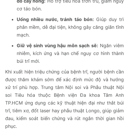
đồ cay nóng:
Hỗ trợ tiêu hóa trơn tru, giảm nguy
cơ táo bón.
Uống nhiều nước, tránh táo bón:
Giúp duy trì
phân mềm, dễ đại tiện, không gây căng giãn tĩnh
mạch.
Giữ vệ sinh vùng hậu môn sạch sẽ:
Ngăn viêm
nhiễm, kích ứng và hạn chế nguy cơ hình thành
búi trĩ mới.
Khi xuất hiện triệu chứng của bệnh trĩ, người bệnh cần
được thăm khám sớm để xác định mức độ và hướng
xử trí phù hợp. Trung tâm Nội soi và Phẫu thuật Nội
soi Tiêu hóa thuộc Bệnh viện Đa khoa Tâm Anh
TP.HCM ứng dụng các kỹ thuật hiện đại như thắt búi
trĩ, tiêm xơ, đốt laser hay phẫu thuật Longo, giúp giảm
đau, kiểm soát biến chứng và rút ngắn thời gian hồi
phục.