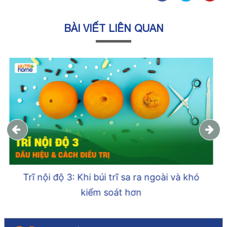
BÀI VIẾT LIÊN QUAN
Trĩ nội độ 2 khác gì so với trĩ nội độ 1 và độ
3, độ 4?