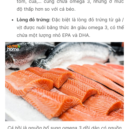
tôm, cua,… cũng chứa omega 3, nhưng ở mức
độ thấp hơn so với cá béo.
Lòng đỏ trứng:
Đặc biệt là lòng đỏ trứng từ gà /
vịt được nuôi bằng thức ăn giàu omega 3, có thể
chứa một lượng nhỏ EPA và DHA.
Cá hồi là nguồn bổ sung omega 3 dồi dào có nguồn