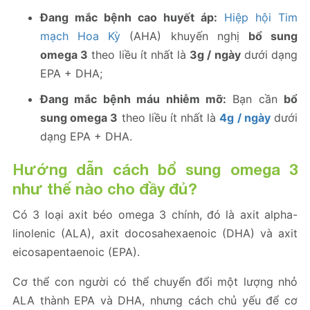
Đang mắc bệnh cao huyết áp:
Hiệp hội Tim
mạch Hoa Kỳ
(AHA) khuyến nghị
bổ sung
omega 3
theo liều ít nhất là
3g / ngày
dưới dạng
EPA + DHA;
Đang mắc bệnh máu nhiễm mỡ:
Bạn cần
bổ
sung omega 3
theo liều ít nhất là
4g / ngày
dưới
dạng EPA + DHA.
Hướng dẫn cách bổ sung omega 3
như thế nào cho đầy đủ?
Có 3 loại axit béo omega 3 chính, đó là axit alpha-
linolenic (ALA), axit docosahexaenoic (DHA) và axit
eicosapentaenoic (EPA).
Cơ thể con người có thể chuyển đổi một lượng nhỏ
ALA thành EPA và DHA, nhưng cách chủ yếu để cơ