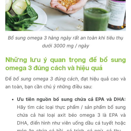
Bổ sung omega 3 hàng ngày rất an toàn khi tiêu thụ
dưới 3000 mg / ngày
Những lưu ý quan trọng để bổ sung
omega 3 đúng cách và hiệu quả
Để
bổ sung omega 3 đúng cách
, đạt hiệu quả cao và
an toàn, bạn cần chú ý những điều sau:
Ưu tiên nguồn bổ sung chứa cả EPA và DHA:
Hãy tìm các loại thực phẩm / sản phẩm bổ sung
chứa cả hai loại axit béo omega 3 là EPA và
DHA, điển hình như viên uống dầu cá tuyết hoặc
món ăn chứa cá hồi, cá trích, cá ngừ, cá thu,…