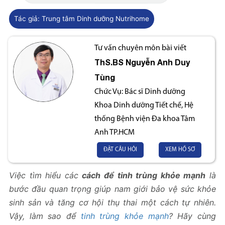
Tác giả:
Trung tâm Dinh dưỡng Nutrihome
Tư vấn chuyên môn bài viết
ThS.BS
Nguyễn Anh Duy
Tùng
Chức Vụ:
Bác sĩ Dinh dưỡng
Khoa Dinh dưỡng Tiết chế, Hệ
thống Bệnh viện Đa khoa Tâm
Anh TP.HCM
ĐẶT CÂU HỎI
XEM HỒ SƠ
Việc tìm hiểu các
cách để tinh trùng khỏe mạnh
là
bước đầu quan trọng giúp nam giới bảo vệ sức khỏe
sinh sản và tăng cơ hội thụ thai một cách tự nhiên.
Vậy, làm sao để
tinh trùng khỏe mạnh
? Hãy cùng