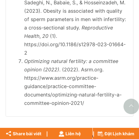
Sadeghi, N., Babaie, S., & Hosseinzadeh, M.
(2023). Obesity is associated with quality
of sperm parameters in men with infertility:
a cross-sectional study.
Reproductive
Health
,
20
(1).
https://doi.org/10.1186/s12978-023-01664-
2
Optimizing natural fertility: a committee
opinion (2022)
. (2022). Asrm.org.
https://www.asrm.org/practice-
guidance/practice-committee-
documents/optimizing-natural-fertility-a-
committee-opinion-2021/
Share bài viết
Liên hệ
Đặt Lịch khám
BÀI VIẾT LIÊN QUAN