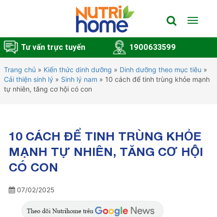
Toggle
navigat
Tư vấn trực tuyến
1900633599
Trang chủ
»
Kiến thức dinh dưỡng
»
Dinh dưỡng theo mục tiêu
»
Cải thiện sinh lý
»
Sinh lý nam
»
10 cách để tinh trùng khỏe mạnh
tự nhiên, tăng cơ hội có con
10 CÁCH ĐỂ TINH TRÙNG KHỎE
MẠNH TỰ NHIÊN, TĂNG CƠ HỘI
CÓ CON
07/02/2025