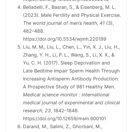
Belladelli, F., Basran, S., & Eisenberg, M. L.
(2023). Male Fertility and Physical Exercise.
The world journal of men’s health
,
41
(3),
482–488.
https://doi.org/10.5534/wjmh.220199
Liu, M. M., Liu, L., Chen, L., Yin, X. J., Liu, H.,
Zhang, Y. H., Li, P. L., Wang, S., Li, X. X., &
Yu, C. H. (2017). Sleep Deprivation and
Late Bedtime Impair Sperm Health Through
Increasing Antisperm Antibody Production:
A Prospective Study of 981 Healthy Men.
Medical science monitor : international
medical journal of experimental and clinical
research
,
23
, 1842–1848.
https://doi.org/10.12659/msm.900101
Darand, M., Salimi, Z., Ghorbani, M.,