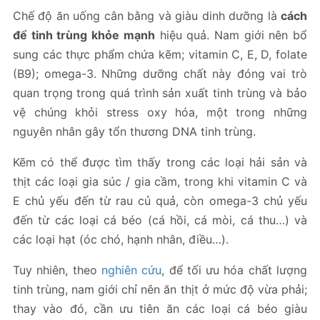
Chế độ ăn uống cân bằng và giàu dinh dưỡng là
cách
để tinh trùng khỏe mạnh
hiệu quả. Nam giới nên bổ
sung các thực phẩm chứa kẽm; vitamin C, E, D, folate
(B9); omega-3. Những dưỡng chất này đóng vai trò
quan trọng trong quá trình sản xuất tinh trùng và bảo
vệ chúng khỏi stress oxy hóa, một trong những
nguyên nhân gây tổn thương DNA tinh trùng.
Kẽm có thể được tìm thấy trong các loại hải sản và
thịt các loại gia súc / gia cầm, trong khi vitamin C và
E chủ yếu đến từ rau củ quả, còn omega-3 chủ yếu
đến từ các loại cá béo (cá hồi, cá mòi, cá thu…) và
các loại hạt (óc chó, hạnh nhân, điều…).
Tuy nhiên, theo
nghiên cứu
, để tối ưu hóa chất lượng
tinh trùng, nam giới chỉ nên ăn thịt ở mức độ vừa phải;
thay vào đó, cần ưu tiên ăn các loại cá béo giàu