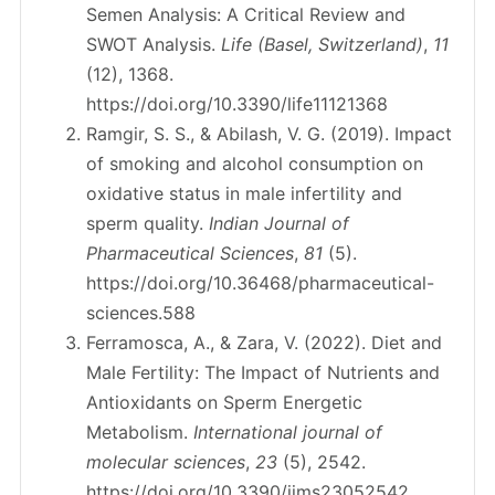
Semen Analysis: A Critical Review and
SWOT Analysis.
Life (Basel, Switzerland)
,
11
(12), 1368.
https://doi.org/10.3390/life11121368
Ramgir, S. S., & Abilash, V. G. (2019). Impact
of smoking and alcohol consumption on
oxidative status in male infertility and
sperm quality.
Indian Journal of
Pharmaceutical Sciences
,
81
(5).
https://doi.org/10.36468/pharmaceutical-
sciences.588
Ferramosca, A., & Zara, V. (2022). Diet and
Male Fertility: The Impact of Nutrients and
Antioxidants on Sperm Energetic
Metabolism.
International journal of
molecular sciences
,
23
(5), 2542.
https://doi.org/10.3390/ijms23052542