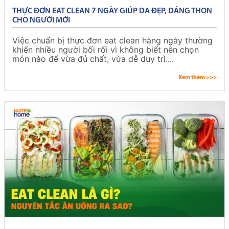
THỰC ĐƠN EAT CLEAN 7 NGÀY GIÚP DA ĐẸP, DÁNG THON
CHO NGƯỜI MỚI
Việc chuẩn bị thực đơn eat clean hằng ngày thường
khiến nhiều người bối rối vì không biết nên chọn
món nào để vừa đủ chất, vừa dễ duy trì....
Xem thêm >>>