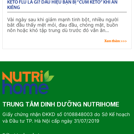
KETO FLU LÀ GÌ? DẤU HIỆU BẠN BỊ “CÚM KETO” KHI ĂN
KIÊNG
Vài ngày sau khi giảm mạnh tinh bột, nhiều người
bắt đầu thấy mệt mỏi, đau đầu, chóng mặt, buồn
nôn hoặc khó tập trung dù trước đó vẫn ăn...
Xem thêm >>>
TRUNG TÂM DINH DƯỠNG NUTRIHOME
Giấy chứng nhận ĐKKD số 0108848003 do Sở Kế hoạch
và Đầu tư TP. Hà Nội cấp ngày 31/07/2019