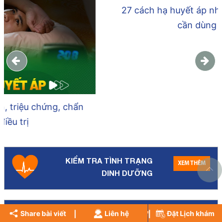
27 cách hạ huyết áp nhanh tại nhà, không
cần dùng thuốc
KIỂM TRA TÌNH TRẠNG
XEM THÊM
DINH DƯỠNG
ĐẶT LỊCH KHÁM
Share bài viết
Liên hệ
Đặt Lịch khám
XEM THÊM