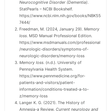
Neurocognitive Disorder (Dementia)
.
StatPearls – NCBI Bookshelf.
https://www.ncbi.nlm.nih.gov/books/NBK55
7444/
Freedman, M. (2024, January 29).
Memory
loss
. MSD Manual Professional Edition.
https://www.msdmanuals.com/professional
/neurologic-disorders/symptoms-of-
neurologic-disorders/memory-loss
Memory loss
. (n.d.). University of
Pennsylvania Health System.
https://www.pennmedicine.org/for-
patients-and-visitors/patient-
information/conditions-treated-a-to-
z/memory-loss
Langer K. G. (2021). The History of
Amnesia-a Review.
Current neurology and