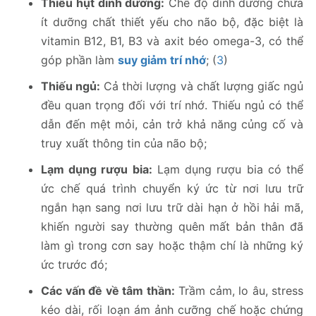
Thiếu hụt dinh dưỡng:
Chế độ dinh dưỡng chứa
ít dưỡng chất thiết yếu cho não bộ, đặc biệt là
vitamin B12, B1, B3 và axit béo omega-3, có thể
góp phần làm
suy giảm trí nhớ
; (
3
)
Thiếu ngủ:
Cả thời lượng và chất lượng giấc ngủ
đều quan trọng đối với trí nhớ. Thiếu ngủ có thể
dẫn đến mệt mỏi, cản trở khả năng củng cố và
truy xuất thông tin của não bộ;
Lạm dụng rượu bia:
Lạm dụng rượu bia có thể
ức chế quá trình chuyển ký ức từ nơi lưu trữ
ngắn hạn sang nơi lưu trữ dài hạn ở hồi hải mã,
khiến người say thường quên mất bản thân đã
làm gì trong cơn say hoặc thậm chí là những ký
ức trước đó;
Các vấn đề về tâm thần:
Trầm cảm, lo âu, stress
kéo dài, rối loạn ám ảnh cưỡng chế hoặc chứng