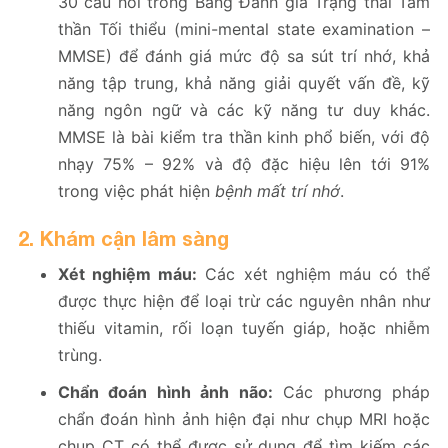
30 câu hỏi trong Bảng Đánh giá Trạng thái Tâm
thần Tối thiểu (mini-mental state examination –
MMSE) để đánh giá mức độ sa sút trí nhớ, khả
năng tập trung, khả năng giải quyết vấn đề, kỹ
năng ngôn ngữ và các kỹ năng tư duy khác.
MMSE là bài kiểm tra thần kinh phổ biến, với độ
nhạy 75% – 92% và độ đặc hiệu lên tới 91%
trong việc phát hiện
bệnh mất trí nhớ
.
2. Khám cận lâm sàng
Xét nghiệm máu:
Các xét nghiệm máu có thể
được thực hiện để loại trừ các nguyên nhân như
thiếu vitamin, rối loạn tuyến giáp, hoặc nhiễm
trùng.
Chẩn đoán hình ảnh não:
Các phương pháp
chẩn đoán hình ảnh hiện đại như chụp MRI hoặc
chụp CT có thể được sử dụng để tìm kiếm các