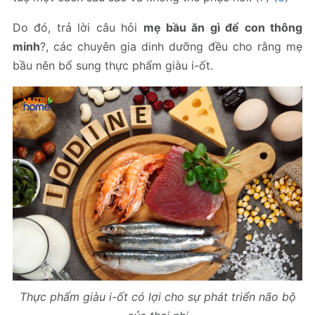
Do đó, trả lời câu hỏi
mẹ bầu ăn gì để con thông
minh
?, các chuyên gia dinh dưỡng đều cho rằng mẹ
bầu nên bổ sung thực phẩm giàu i-ốt.
Thực phẩm giàu i-ốt có lợi cho sự phát triển não bộ