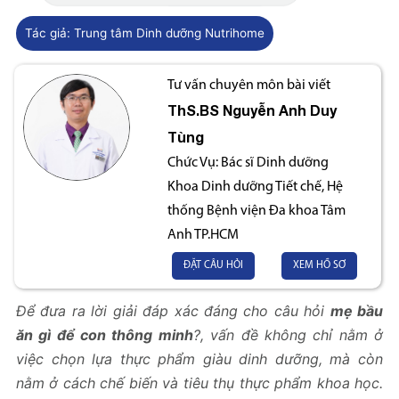
Tác giả:
Trung tâm Dinh dưỡng Nutrihome
Tư vấn chuyên môn bài viết
ThS.BS
Nguyễn Anh Duy
Tùng
Chức Vụ:
Bác sĩ Dinh dưỡng
Khoa Dinh dưỡng Tiết chế, Hệ
thống Bệnh viện Đa khoa Tâm
Anh TP.HCM
ĐẶT CÂU HỎI
XEM HỒ SƠ
Để đưa ra lời giải đáp xác đáng cho câu hỏi
mẹ bầu
ăn gì để con thông minh
?, vấn đề không chỉ nằm ở
việc chọn lựa thực phẩm giàu dinh dưỡng, mà còn
nằm ở cách chế biến và tiêu thụ thực phẩm khoa học.