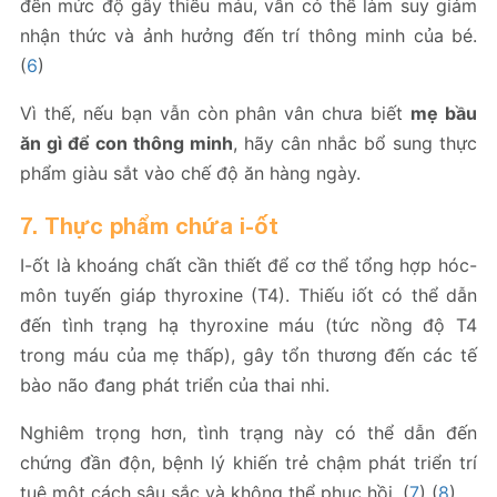
đến mức độ gây thiếu máu, vẫn có thể làm suy giảm
nhận thức và ảnh hưởng đến trí thông minh của bé.
(
6
)
Vì thế, nếu bạn vẫn còn phân vân chưa biết
mẹ bầu
ăn gì để con thông minh
, hãy cân nhắc bổ sung thực
phẩm giàu sắt vào chế độ ăn hàng ngày.
7. Thực phẩm chứa i-ốt
I-ốt là khoáng chất cần thiết để cơ thể tổng hợp hóc-
môn tuyến giáp thyroxine (T4). Thiếu iốt có thể dẫn
đến tình trạng hạ thyroxine máu (tức nồng độ T4
trong máu của mẹ thấp), gây tổn thương đến các tế
bào não đang phát triển của thai nhi.
Nghiêm trọng hơn, tình trạng này có thể dẫn đến
chứng đần độn, bệnh lý khiến trẻ chậm phát triển trí
tuệ một cách sâu sắc và không thể phục hồi. (
7
) (
8
)