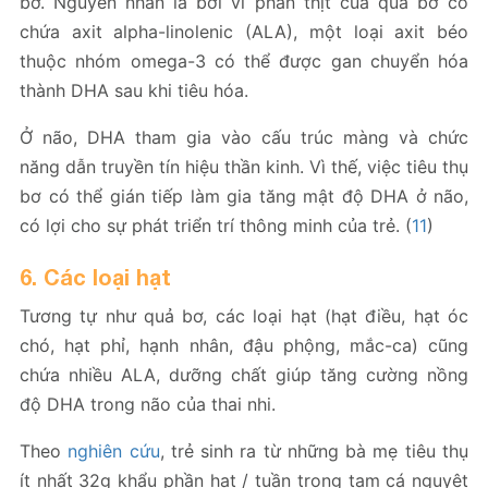
bơ. Nguyên nhân là bởi vì phần thịt của quả bơ có
chứa axit alpha-linolenic (ALA), một loại axit béo
thuộc nhóm omega-3 có thể được gan chuyển hóa
thành DHA sau khi tiêu hóa.
Ở não, DHA tham gia vào cấu trúc màng và chức
năng dẫn truyền tín hiệu thần kinh. Vì thế, việc tiêu thụ
bơ có thể gián tiếp làm gia tăng mật độ DHA ở não,
có lợi cho sự phát triển trí thông minh của trẻ. (
11
)
6. Các loại hạt
Tương tự như quả bơ, các loại hạt (hạt điều, hạt óc
chó, hạt phỉ, hạnh nhân, đậu phộng, mắc-ca) cũng
chứa nhiều ALA, dưỡng chất giúp tăng cường nồng
độ DHA trong não của thai nhi.
Theo
nghiên cứu
, trẻ sinh ra từ những bà mẹ tiêu thụ
ít nhất 32g khẩu phần hạt / tuần trong tam cá nguyệt