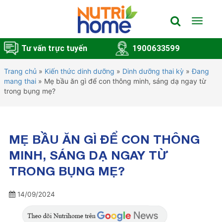
Toggle
navigat
Tư vấn trực tuyến
1900633599
Trang chủ
»
Kiến thức dinh dưỡng
»
Dinh dưỡng thai kỳ
»
Đang
mang thai
»
Mẹ bầu ăn gì để con thông minh, sáng dạ ngay từ
trong bụng mẹ?
MẸ BẦU ĂN GÌ ĐỂ CON THÔNG
MINH, SÁNG DẠ NGAY TỪ
TRONG BỤNG MẸ?
14/09/2024