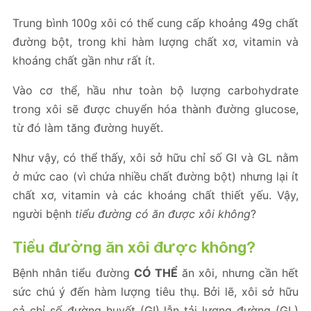
Trung bình 100g xôi có thể cung cấp khoảng 49g chất
đường bột, trong khi hàm lượng chất xơ, vitamin và
khoáng chất gần như rất ít.
Vào cơ thể, hầu như toàn bộ lượng carbohydrate
trong xôi sẽ được chuyển hóa thành đường glucose,
từ đó làm tăng đường huyết.
Như vậy, có thể thấy, xôi sở hữu chỉ số GI và GL nằm
ở mức cao (vì chứa nhiều chất đường bột) nhưng lại ít
chất xơ, vitamin và các khoáng chất thiết yếu. Vậy,
người bệnh
tiểu đường có ăn được xôi không
?
Tiểu đường ăn xôi được không?
Bệnh nhân tiểu đường
CÓ THỂ
ăn xôi, nhưng cần hết
sức chú ý đến hàm lượng tiêu thụ. Bởi lẽ, xôi sở hữu
cả chỉ số đường huyết (GI) lẫn tải lượng đường (GL)