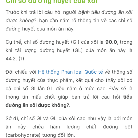
Chỉ số đường huyết của xôi
Trước khi trả lời câu hỏi người
bệnh tiểu đường ăn xôi
được không
?, bạn cần nắm rõ thông tin về các chỉ số
đường huyết của món ăn này.
Cụ thể, chỉ số đường huyết (GI) của xôi là
90.0
, trong
khi tải lượng đường huyết (GL) của món ăn này là
44.2. (1)
Đối chiếu với
Hệ thống Phân loại Quốc tế
về thông số
đường huyết của thực phẩm, kết quả cho thấy xôi có
cả chỉ số GI lẫn GL đều nằm ở mức cao. Đây sẽ là
thông tin mấu chốt giúp bạn trả lời câu hỏi
tiểu
đường ăn xôi được không
?.
Sở dĩ, chỉ số GI và GL của xôi cao như vậy là bởi món
ăn này chứa hàm lượng chất đường bột
(carbohydrate) tương đối lớn.