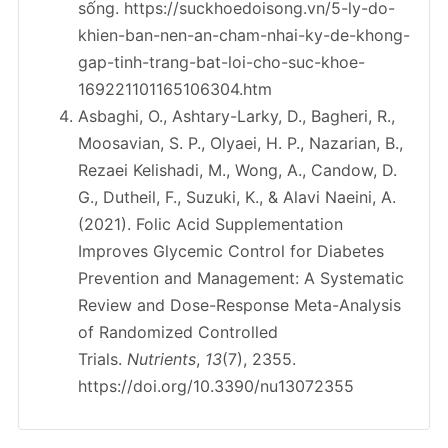
sống.
https://suckhoedoisong.vn/5-ly-do-
khien-ban-nen-an-cham-nhai-ky-de-khong-
gap-tinh-trang-bat-loi-cho-suc-khoe-
169221101165106304.htm
Asbaghi, O., Ashtary-Larky, D., Bagheri, R.,
Moosavian, S. P., Olyaei, H. P., Nazarian, B.,
Rezaei Kelishadi, M., Wong, A., Candow, D.
G., Dutheil, F., Suzuki, K., & Alavi Naeini, A.
(2021). Folic Acid Supplementation
Improves Glycemic Control for Diabetes
Prevention and Management: A Systematic
Review and Dose-Response Meta-Analysis
of Randomized Controlled
Trials.
Nutrients
,
13
(7), 2355.
https://doi.org/10.3390/nu13072355