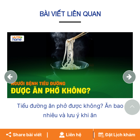
BÀI VIẾT LIÊN QUAN
Tiểu đường ăn bún được không? Ăn bao
nhiêu và lưu ý khi ăn
Share bài viết
Liên hệ
Đặt Lịch khám
KIỂM TRA TÌNH TRẠNG