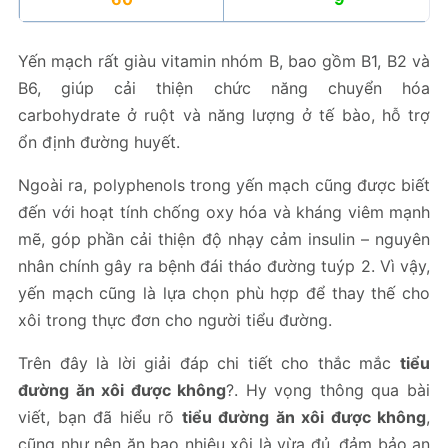
Yến mạch rất giàu vitamin nhóm B, bao gồm B1, B2 và
B6, giúp cải thiện chức năng chuyển hóa
carbohydrate ở ruột và năng lượng ở tế bào, hỗ trợ
ổn định đường huyết.
Ngoài ra, polyphenols trong yến mạch cũng được biết
đến với hoạt tính chống oxy hóa và kháng viêm mạnh
mẽ, góp phần cải thiện độ nhạy cảm insulin – nguyên
nhân chính gây ra bệnh đái tháo đường tuýp 2. Vì vậy,
yến mạch cũng là lựa chọn phù hợp để thay thế cho
xôi trong thực đơn cho người tiểu đường.
Trên đây là lời giải đáp chi tiết cho thắc mắc
tiểu
đường ăn xôi được không
?. Hy vọng thông qua bài
viết, bạn đã hiểu rõ
tiểu đường ăn xôi được không
,
cũng như nên ăn bao nhiêu xôi là vừa đủ, đảm bảo an