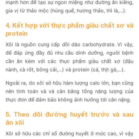
mạnh hơn để tạo sự ngon miệng như đường ăn kiêng,
gia vị từ thảo mộc (húng quế, hương thảo, thì là,…).
4. Kết hợp với thực phẩm giàu chất xơ và
protein
Xôi là nguồn cung cấp dồi dào carbohydrate. Vì vậy,
để đáp ứng đầy đủ nhu cầu dinh dưỡng, người bệnh
cần ăn kèm với các thực phẩm giàu chất xơ (đậu
nành, cà rốt, bông cải,…) và protein (cá, thịt gà,…).
Ngoài ra, do xôi sở hữu hàm lượng calo lớn, bạn cũng
nên tính toán và và cân bằng tổng năng lượng của
thực đơn để đảm bảo không ảnh hưởng tới cân nặng.
5. Theo dõi đường huyết trước và sau
ăn xôi
Xôi sở hữu các chỉ số đường huyết ở mức cao, vì vậy