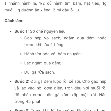
1 nhánh hành lá, 1/2 củ hành tím băm, hạt tiêu, 1g
muối, 1g đường ăn kiêng, 2 ml dầu ô-liu.
Cách làm:
Bước 1:
Sơ chế nguyên liệu:
Gạo nếp vo sạch, ngâm qua đêm hoặc
trước khi nấu 2 tiếng;
Hành tím bóc vỏ, băm nhuyễn;
Lạc ngâm qua đêm;
Đùi gà rửa sạch.
Bước 2:
Đùi gà đem luộc rồi xé sợi. Cho gạo nếp
và lạc vào nồi cơm điện, trộn đều với muối rồi
đổ phần nước luộc gà xâm xấp mặt xôi. Nấu
trong 45 phút;
Bước 3:
Trong khi đó, làm nóng dầu rồi phi thơm