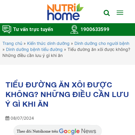
Toggle
navigat
Tư vấn trực tuyến
1900633599
Trang chủ
»
Kiến thức dinh dưỡng
»
Dinh dưỡng cho người bệnh
»
Dinh dưỡng bệnh tiểu đường
»
Tiểu đường ăn xôi được không?
Những điều cần lưu ý gì khi ăn
TIỂU ĐƯỜNG ĂN XÔI ĐƯỢC
KHÔNG? NHỮNG ĐIỀU CẦN LƯU
Ý GÌ KHI ĂN
08/07/2024