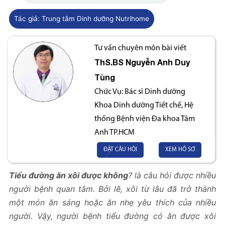
Tác giả:
Trung tâm Dinh dưỡng Nutrihome
Tư vấn chuyên môn bài viết
ThS.BS
Nguyễn Anh Duy
Tùng
Chức Vụ:
Bác sĩ Dinh dưỡng
Khoa Dinh dưỡng Tiết chế, Hệ
thống Bệnh viện Đa khoa Tâm
Anh TP.HCM
ĐẶT CÂU HỎI
XEM HỒ SƠ
Tiểu đường ăn xôi được không
? là câu hỏi được nhiều
người bệnh quan tâm. Bởi lẽ, xôi từ lâu đã trở thành
một món ăn sáng hoặc ăn nhẹ yêu thích của nhiều
người. Vậy, người bệnh tiểu đường có ăn được xôi