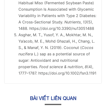
Habitual Miso (Fermented Soybean Paste)
Consumption Is Associated with Glycemic
Variability in Patients with Type 2 Diabetes:
A Cross-Sectional Study.
Nutrients
,
13
(5),
1488. https://doi.org/10.3390/nu13051488
Asghar, M. T., Yusof, Y. A., Mokhtar, M. N.,
Ya’acob, M. E., Mohd Ghazali, H., Chang, L.
S., & Manaf, Y. N. (2019). Coconut (
Cocos
nucifera
L.) sap as a potential source of
sugar: Antioxidant and nutritional
properties.
Food science & nutrition
,
8
(4),
1777–1787. https://doi.org/10.1002/fsn3.1191
BÀI VIẾT LIÊN QUAN