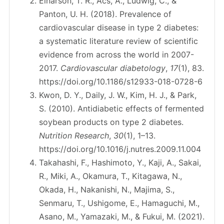
Einarson, T. R., Acs, A., Ludwig, C., &
Panton, U. H. (2018). Prevalence of
cardiovascular disease in type 2 diabetes:
a systematic literature review of scientific
evidence from across the world in 2007-
2017.
Cardiovascular diabetology
,
17
(1), 83.
https://doi.org/10.1186/s12933-018-0728-6
Kwon, D. Y., Daily, J. W., Kim, H. J., & Park,
S. (2010). Antidiabetic effects of fermented
soybean products on type 2 diabetes.
Nutrition Research
,
30
(1), 1–13.
https://doi.org/10.1016/j.nutres.2009.11.004
Takahashi, F., Hashimoto, Y., Kaji, A., Sakai,
R., Miki, A., Okamura, T., Kitagawa, N.,
Okada, H., Nakanishi, N., Majima, S.,
Senmaru, T., Ushigome, E., Hamaguchi, M.,
Asano, M., Yamazaki, M., & Fukui, M. (2021).