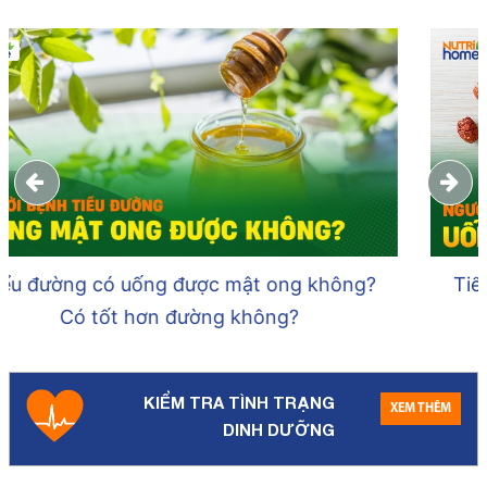
Tiểu đường có uống được nước yến không
và điều cần lưu ý
KIỂM TRA TÌNH TRẠNG
XEM THÊM
DINH DƯỠNG