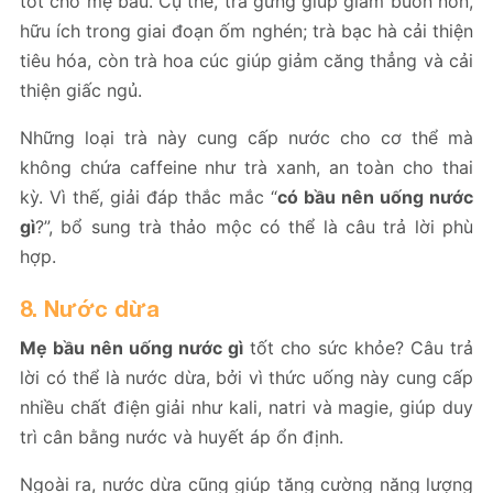
tốt cho mẹ bầu. Cụ thể, trà gừng giúp giảm buồn nôn,
hữu ích trong giai đoạn ốm nghén; trà bạc hà cải thiện
tiêu hóa, còn trà hoa cúc giúp giảm căng thẳng và cải
thiện giấc ngủ.
Những loại trà này cung cấp nước cho cơ thể mà
không chứa caffeine như trà xanh, an toàn cho thai
kỳ. Vì thế, giải đáp thắc mắc “
có bầu nên uống nước
gì
?”, bổ sung trà thảo mộc có thể là câu trả lời phù
hợp.
8. Nước dừa
Mẹ bầu nên uống nước gì
tốt cho sức khỏe? Câu trả
lời có thể là nước dừa, bởi vì thức uống này cung cấp
nhiều chất điện giải như kali, natri và magie, giúp duy
trì cân bằng nước và huyết áp ổn định.
Ngoài ra, nước dừa cũng giúp tăng cường năng lượng