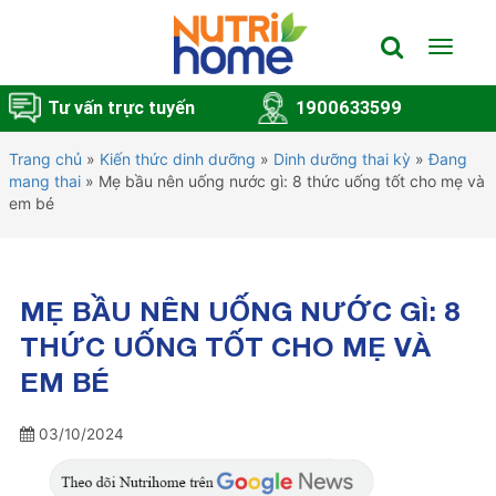
Toggle
navigat
Tư vấn trực tuyến
1900633599
Trang chủ
»
Kiến thức dinh dưỡng
»
Dinh dưỡng thai kỳ
»
Đang
mang thai
»
Mẹ bầu nên uống nước gì: 8 thức uống tốt cho mẹ và
em bé
MẸ BẦU NÊN UỐNG NƯỚC GÌ: 8
THỨC UỐNG TỐT CHO MẸ VÀ
EM BÉ
03/10/2024