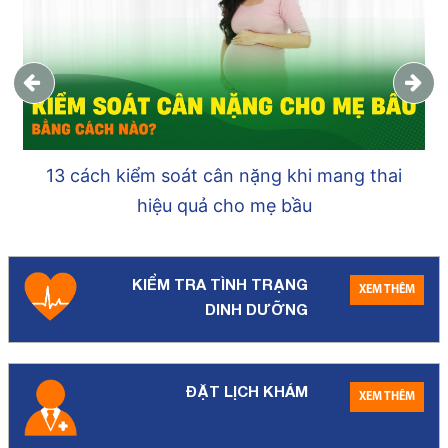
13 cách kiểm soát cân nặng khi mang thai
hiệu quả cho mẹ bầu
KIỂM TRA TÌNH TRẠNG
XEM THÊM
DINH DƯỠNG
ĐẶT LỊCH KHÁM
XEM THÊM