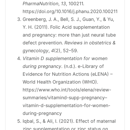
PharmaNutrition
,
13
, 100211.
https://doi.org/10.1016/j.phanu.2020.100211
Greenberg, J. A., Bell, S. J., Guan, Y., & Yu,
Y. H. (2011). Folic Acid supplementation
and pregnancy: more than just neural tube
defect prevention.
Reviews in obstetrics &
gynecology
,
4
(2), 52–59.
Vitamin D supplementation for women
during pregnancy
. (n.d.). e-Library of
Evidence for Nutrition Actions (eLENA) –
World Health Organization (WHO).
https://www.who.int/tools/elena/review-
summaries/vitamind-supp-pregnancy–
vitamin-d-supplementation-for-women-
during-pregnancy
Iqbal, S., & Ali, I. (2021). Effect of maternal
zinc supplementation or zinc status on