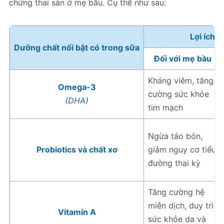
chứng thai sản ở mẹ bầu. Cụ thể như sau:
Lợi ích 
Dưỡng chất nổi bật có trong sữa
Đối với mẹ bầu
Kháng viêm, tăng
Omega-3
cường sức khỏe
(DHA)
tim mạch
Ngừa táo bón,
Probiotics và chất xơ
giảm nguy cơ tiểu
đường thai kỳ
Tăng cường hệ
miễn dịch, duy trì
Vitamin A
sức khỏe da và