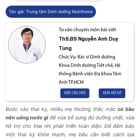
Tác giả:
Trung tâm Dinh dưỡng Nutrihome
Tư vấn chuyên môn bài viết
ThS.BS
Nguyễn Anh Duy
Tùng
Chức Vụ:
Bác sĩ Dinh dưỡng
Khoa Dinh dưỡng Tiết chế, Hệ
thống Bệnh viện Đa khoa Tâm
Anh TP.HCM
ĐẶT CÂU HỎI
XEM HỒ SƠ
Bước vào thai kỳ, nhiều mẹ thường thắc mắc
có bầu
nên uống nước gì
để vừa bổ sung đủ dưỡng chất, vừa
hỗ trợ cho thai nhi phát triển toàn diện. Để đảm bảo
một thai kỳ khỏe mạnh, mẹ bầu cần biết cách lựa