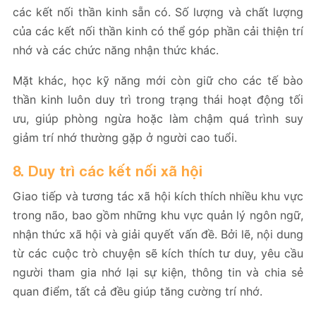
các kết nối thần kinh sẵn có. Số lượng và chất lượng
của các kết nối thần kinh có thể góp phần cải thiện trí
nhớ và các chức năng nhận thức khác.
Mặt khác, học kỹ năng mới còn giữ cho các tế bào
thần kinh luôn duy trì trong trạng thái hoạt động tối
ưu, giúp phòng ngừa hoặc làm chậm quá trình suy
giảm trí nhớ thường gặp ở người cao tuổi.
8. Duy trì các kết nối xã hội
Giao tiếp và tương tác xã hội kích thích nhiều khu vực
trong não, bao gồm những khu vực quản lý ngôn ngữ,
nhận thức xã hội và giải quyết vấn đề. Bởi lẽ, nội dung
từ các cuộc trò chuyện sẽ kích thích tư duy, yêu cầu
người tham gia nhớ lại sự kiện, thông tin và chia sẻ
quan điểm, tất cả đều giúp tăng cường trí nhớ.