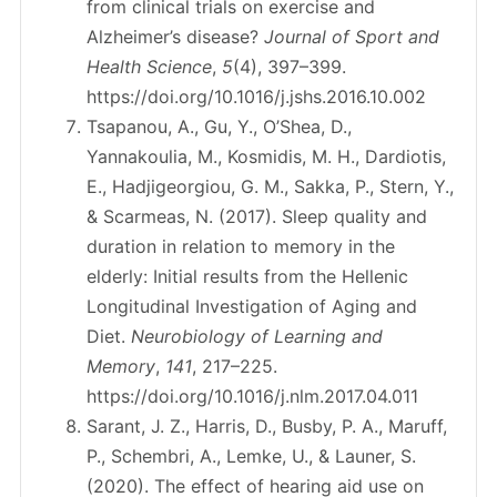
from clinical trials on exercise and
Alzheimer’s disease?
Journal of Sport and
Health Science
,
5
(4), 397–399.
https://doi.org/10.1016/j.jshs.2016.10.002
Tsapanou, A., Gu, Y., O’Shea, D.,
Yannakoulia, M., Kosmidis, M. H., Dardiotis,
E., Hadjigeorgiou, G. M., Sakka, P., Stern, Y.,
& Scarmeas, N. (2017). Sleep quality and
duration in relation to memory in the
elderly: Initial results from the Hellenic
Longitudinal Investigation of Aging and
Diet.
Neurobiology of Learning and
Memory
,
141
, 217–225.
https://doi.org/10.1016/j.nlm.2017.04.011
Sarant, J. Z., Harris, D., Busby, P. A., Maruff,
P., Schembri, A., Lemke, U., & Launer, S.
(2020). The effect of hearing aid use on