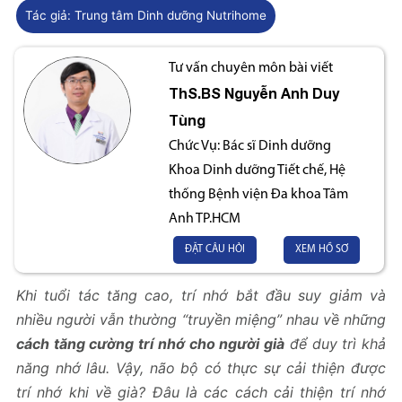
Tác giả:
Trung tâm Dinh dưỡng Nutrihome
Tư vấn chuyên môn bài viết
ThS.BS
Nguyễn Anh Duy
Tùng
Chức Vụ:
Bác sĩ Dinh dưỡng
Khoa Dinh dưỡng Tiết chế, Hệ
thống Bệnh viện Đa khoa Tâm
Anh TP.HCM
ĐẶT CÂU HỎI
XEM HỒ SƠ
Khi tuổi tác tăng cao, trí nhớ bắt đầu suy giảm và
nhiều người vẫn thường “truyền miệng” nhau về những
cách tăng cường trí nhớ cho người già
để duy trì khả
năng nhớ lâu. Vậy, não bộ có thực sự cải thiện được
trí nhớ khi về già? Đâu là các cách cải thiện trí nhớ