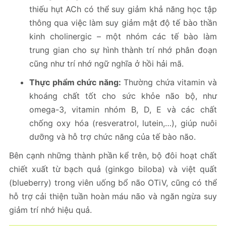
thiếu hụt ACh có thể suy giảm khả năng học tập
thông qua việc làm suy giảm mật độ tế bào thần
kinh cholinergic – một nhóm các tế bào làm
trung gian cho sự hình thành trí nhớ phân đoạn
cũng như trí nhớ ngữ nghĩa ở hồi hải mã.
Thực phẩm chức năng:
Thường chứa vitamin và
khoáng chất tốt cho sức khỏe não bộ, như
omega-3, vitamin nhóm B, D, E và các chất
chống oxy hóa (resveratrol, lutein,…), giúp nuôi
dưỡng và hỗ trợ chức năng của tế bào não.
Bên cạnh những thành phần kể trên, bộ đôi hoạt chất
chiết xuất từ bạch quả (ginkgo biloba) và việt quất
(blueberry) trong viên uống bổ não OTiV, cũng có thể
hỗ trợ cải thiện tuần hoàn máu não và ngăn ngừa suy
giảm trí nhớ hiệu quả.