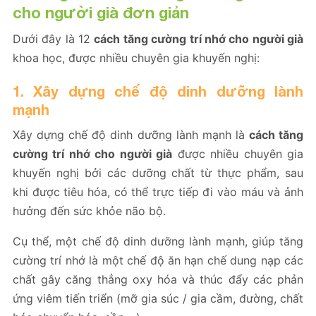
cho người già đơn giản
Dưới đây là 12
cách tăng cường trí nhớ cho người già
khoa học, được nhiều chuyên gia khuyến nghị:
1. Xây dựng chế độ dinh dưỡng lành
mạnh
Xây dựng chế độ dinh dưỡng lành mạnh là
cách tăng
cường trí nhớ cho người già
được nhiều chuyên gia
khuyến nghị bởi các dưỡng chất từ thực phẩm, sau
khi được tiêu hóa, có thể trực tiếp đi vào máu và ảnh
hưởng đến sức khỏe não bộ.
Cụ thể, một chế độ dinh dưỡng lành mạnh, giúp tăng
cường trí nhớ là một chế độ ăn hạn chế dung nạp các
chất gây căng thẳng oxy hóa và thúc đẩy các phản
ứng viêm tiến triển (mỡ gia súc / gia cầm, đường, chất