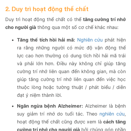
2. Duy trì hoạt động thể chất
Duy trì hoạt động thể chất có thể
tăng cường trí nhớ
cho người già
thông qua một số cơ chế khác nhau:
Tăng thể tích hồi hải mã:
Nghiên cứu
phát hiện
ra rằng những người có mức độ vận động thể
lực cao hơn thường có dung tích hồi hải mã trái
và phải lớn hơn. Điều này không chỉ giúp tăng
cường trí nhớ liên quan đến không gian, mà còn
giúp tăng cường trí nhớ liên quan đến việc học
thuộc lòng hoặc tường thuật / phát biểu / diễn
đạt ý niệm thành lời.
Ngăn ngừa bệnh Alzheimer:
Alzheimer là bệnh
suy giảm trí nhớ do tuổi tác. Theo
nghiên cứu
,
hoạt động thể chất cũng được xem là
cách tăng
cường trí nhớ cho người già
bởi chúng góp phần