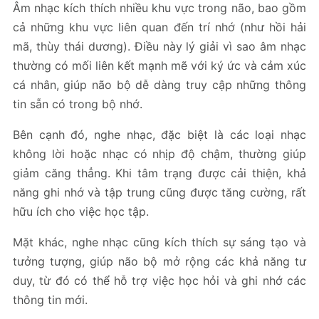
Âm nhạc kích thích nhiều khu vực trong não, bao gồm
cả những khu vực liên quan đến trí nhớ (như hồi hải
mã, thùy thái dương). Điều này lý giải vì sao âm nhạc
thường có mối liên kết mạnh mẽ với ký ức và cảm xúc
cá nhân, giúp não bộ dễ dàng truy cập những thông
tin sẵn có trong bộ nhớ.
Bên cạnh đó, nghe nhạc, đặc biệt là các loại nhạc
không lời hoặc nhạc có nhịp độ chậm, thường giúp
giảm căng thẳng. Khi tâm trạng được cải thiện, khả
năng ghi nhớ và tập trung cũng được tăng cường, rất
hữu ích cho việc học tập.
Mặt khác, nghe nhạc cũng kích thích sự sáng tạo và
tưởng tượng, giúp não bộ mở rộng các khả năng tư
duy, từ đó có thể hỗ trợ việc học hỏi và ghi nhớ các
thông tin mới.