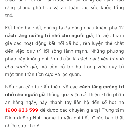
rằng chúng phù hợp và an toàn cho sức khỏe tổng
thể.
Kết thúc bài viết, chúng ta đã cùng nhau khám phá 12
cách tăng cường trí nhớ cho người già
, từ việc tham
gia các hoạt động kết nối xã hội, rèn luyện thể chất
đến việc duy trì lối sống lành mạnh. Những phương
pháp này không chỉ đơn thuần là
cách cải thiện trí nhớ
cho người già
, mà còn hỗ trợ họ trong việc duy trì
một tinh thần tích cực và lạc quan.
Nếu bạn cần tư vấn thêm về các
cách tăng cường trí
nhớ cho người già
thông qua việc cải thiện khẩu phần
ăn hàng ngày, hãy nhanh tay liên hệ đến số hotline
1900 633 599
để được các chuyên gia tại Trung tâm
Dinh dưỡng Nutrihome tư vấn chi tiết. Chúc bạn thật
nhiều sức khỏe!