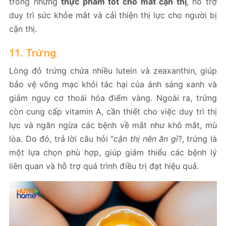
trong những
thực phẩm tốt cho mắt cận thị
, hỗ trợ
duy trì sức khỏe mắt và cải thiện thị lực cho người bị
cận thị.
11. Trứng
Lòng đỏ trứng chứa nhiều lutein và zeaxanthin, giúp
bảo vệ võng mạc khỏi tác hại của ánh sáng xanh và
giảm nguy cơ thoái hóa điểm vàng. Ngoài ra, trứng
còn cung cấp vitamin A, cần thiết cho việc duy trì thị
lực và ngăn ngừa các bệnh về mắt như khô mắt, mù
lòa. Do đó, trả lời câu hỏi “
cận thị nên ăn gì
?, trứng là
một lựa chọn phù hợp, giúp giảm thiểu các bệnh lý
liên quan và hỗ trợ quá trình điều trị đạt hiệu quả.