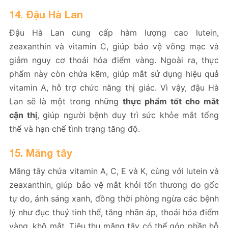
14. Đậu Hà Lan
Đậu Hà Lan cung cấp hàm lượng cao lutein,
zeaxanthin và vitamin C, giúp bảo vệ võng mạc và
giảm nguy cơ thoái hóa điểm vàng. Ngoài ra, thực
phẩm này còn chứa kẽm, giúp mắt sử dụng hiệu quả
vitamin A, hỗ trợ chức năng thị giác. Vì vậy, đậu Hà
Lan sẽ là một trong những
thực phẩm tốt cho mắt
cận thị
, giúp người bệnh duy trì sức khỏe mắt tổng
thể và hạn chế tình trạng tăng độ.
15. Măng tây
Măng tây chứa vitamin A, C, E và K, cùng với lutein và
zeaxanthin, giúp bảo vệ mắt khỏi tổn thương do gốc
tự do, ánh sáng xanh, đồng thời phòng ngừa các bệnh
lý như đục thuỷ tinh thể, tăng nhãn áp, thoái hóa điểm
vàng, khô mắt, Tiêu thụ măng tây có thể góp phần hỗ