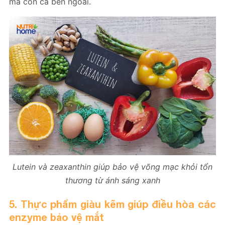
mà còn cả bên ngoài.
Lutein và zeaxanthin giúp bảo vệ võng mạc khỏi tổn
thương từ ánh sáng xanh
5. Thực phẩm giàu kẽm giúp điều hòa các
enzyme bảo vệ mắt