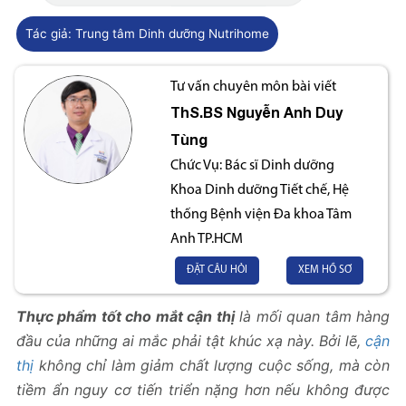
Tác giả:
Trung tâm Dinh dưỡng Nutrihome
Tư vấn chuyên môn bài viết
ThS.BS
Nguyễn Anh Duy
Tùng
Chức Vụ:
Bác sĩ Dinh dưỡng
Khoa Dinh dưỡng Tiết chế, Hệ
thống Bệnh viện Đa khoa Tâm
Anh TP.HCM
ĐẶT CÂU HỎI
XEM HỒ SƠ
Thực phẩm tốt cho mắt cận thị
là mối quan tâm hàng
đầu của những ai mắc phải tật khúc xạ này. Bởi lẽ,
cận
thị
không chỉ làm giảm chất lượng cuộc sống, mà còn
tiềm ẩn nguy cơ tiến triển nặng hơn nếu không được