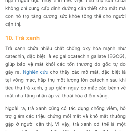
ngăn ngừa đục thủy tinh thể. Việc tiêu thụ sữa chua
không chỉ cung cấp dinh dưỡng cần thiết cho mắt mà
còn hỗ trợ tăng cường sức khỏe tổng thể cho người
cận thị.
10. Trà xanh
Trà xanh chứa nhiều chất chống oxy hóa mạnh như
catechin, đặc biệt là epigallocatechin gallate (EGCG),
giúp bảo vệ mắt khỏi các tổn thương do gốc tự do
gây ra.
Nghiên cứu
cho thấy các mô mắt, đặc biệt là
tại võng mạc, hấp thụ một lượng lớn catechin sau khi
tiêu thụ trà xanh, giúp giảm nguy cơ mắc các bệnh về
mắt như tăng nhãn áp và thoái hóa điểm vàng.
Ngoài ra, trà xanh cũng có tác dụng chống viêm, hỗ
trợ giảm các triệu chứng mỏi mắt và khô mắt thường
gặp ở người cận thị. Vì vậy, trà xanh có thể là một