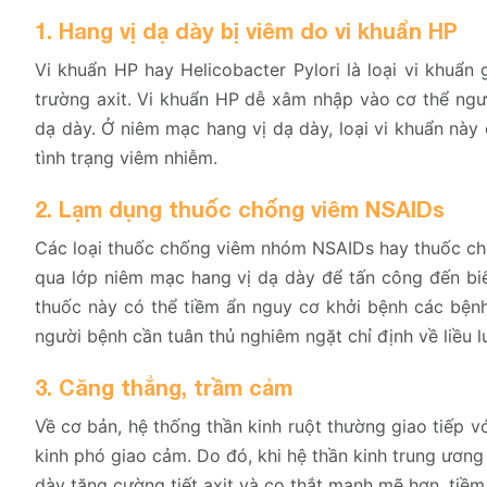
1. Hang vị dạ dày bị viêm do vi khuẩn HP
Vi khuẩn HP hay Helicobacter Pylori là loại vi khuẩn
trường axit. Vi khuẩn HP dễ xâm nhập vào cơ thể ngư
dạ dày. Ở niêm mạc hang vị dạ dày, loại vi khuẩn này
tình trạng viêm nhiễm.
2. Lạm dụng thuốc chống viêm NSAIDs
Các loại thuốc chống viêm nhóm NSAIDs hay thuốc chố
qua lớp niêm mạc hang vị dạ dày để tấn công đến biể
thuốc này có thể tiềm ẩn nguy cơ khởi bệnh các bệnh
người bệnh cần tuân thủ nghiêm ngặt chỉ định về liều
3. Căng thẳng, trầm cảm
Về cơ bản, hệ thống thần kinh ruột thường giao tiếp v
kinh phó giao cảm. Do đó, khi hệ thần kinh trung ương
dày tăng cường tiết axit và co thắt mạnh mẽ hơn, tiềm