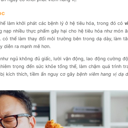
ọc
hể làm khởi phát các bệnh lý ở hệ tiêu hóa, trong đó có
v
ng nạp nhiều thực phẩm gây hại cho hệ tiêu hóa như món ă
 có thể làm thay đổi môi trường bên trong dạ dày, làm t
ày diễn ra mạnh mẽ hơn.
 như ngủ không đủ giấc, lười vận động, lao động cường đ
iêm trọng đến sức khỏe tổng thể, làm chậm quá trình tra
 bị kích thích, tiềm ẩn nguy cơ gây
bệnh viêm hang vị dạ 