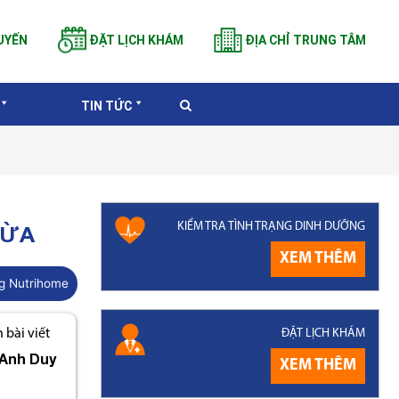
UYẾN
ĐẶT LỊCH KHÁM
ĐỊA CHỈ TRUNG TÂM
TIN TỨC
KIỂM TRA TÌNH TRẠNG DINH DƯỠNG
GỪA
XEM THÊM
g Nutrihome
ĐẶT LỊCH KHÁM
bài viết
Anh Duy
XEM THÊM