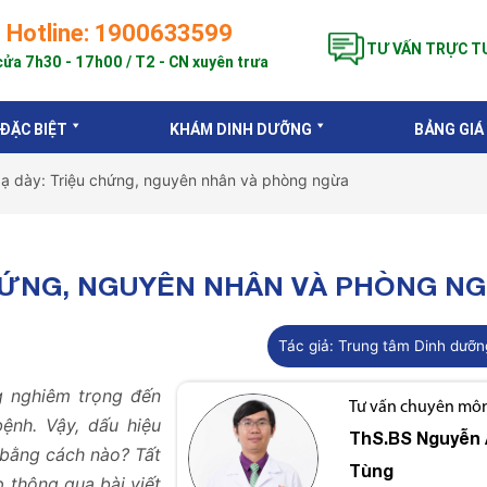
Hotline: 1900633599
TƯ VẤN TRỰC T
ửa 7h30 - 17h00 / T2 - CN xuyên trưa
 ĐẶC BIỆT
KHÁM DINH DƯỠNG
BẢNG GIÁ
dạ dày: Triệu chứng, nguyên nhân và phòng ngừa
CHỨNG, NGUYÊN NHÂN VÀ PHÒNG N
Tác giả:
Trung tâm Dinh dưỡn
g nghiêm trọng đến
Tư vấn chuyên môn 
ệnh. Vậy, dấu hiệu
ThS.BS
Nguyễn 
 bằng cách nào? Tất
Tùng
p thông qua bài viết