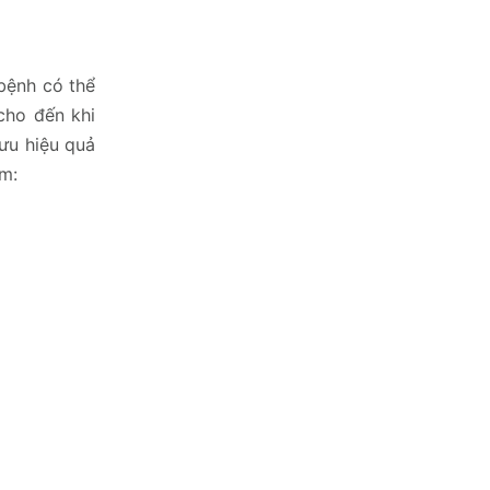
bệnh có thể
cho đến khi
 ưu hiệu quả
ồm: