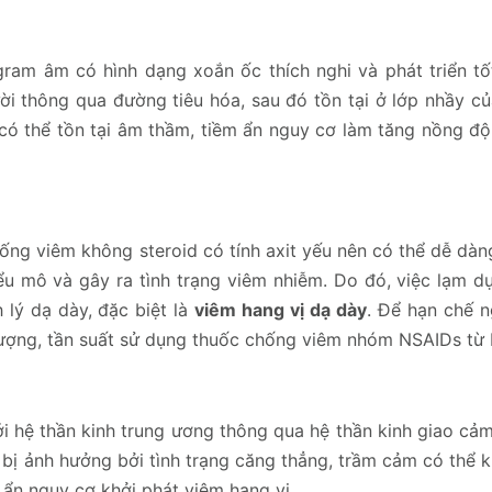
 gram âm có hình dạng xoắn ốc thích nghi và phát triển tố
ời thông qua đường tiêu hóa, sau đó tồn tại ở lớp nhầy c
 có thể tồn tại âm thầm, tiềm ẩn nguy cơ làm tăng nồng độ
ng viêm không steroid có tính axit yếu nên có thể dễ dàn
u mô và gây ra tình trạng viêm nhiễm. Do đó, việc lạm dụ
 lý dạ dày, đặc biệt là
viêm hang vị dạ dày
. Để hạn chế n
 lượng, tần suất sử dụng thuốc chống viêm nhóm NSAIDs từ b
ới hệ thần kinh trung ương thông qua hệ thần kinh giao cả
 bị ảnh hưởng bởi tình trạng căng thẳng, trầm cảm có thể 
 ẩn nguy cơ khởi phát viêm hang vị.