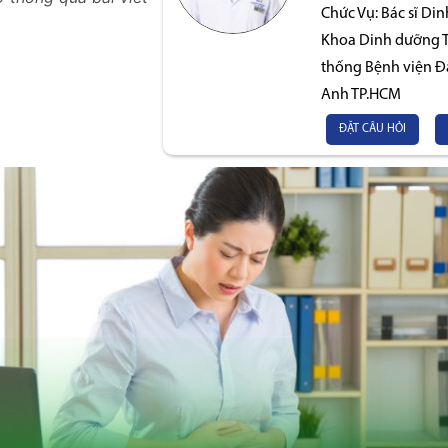
Chức Vụ:
Bác sĩ Di
Khoa Dinh dưỡng Ti
thống Bệnh viện Đ
Anh TP.HCM
ĐẶT CÂU HỎI