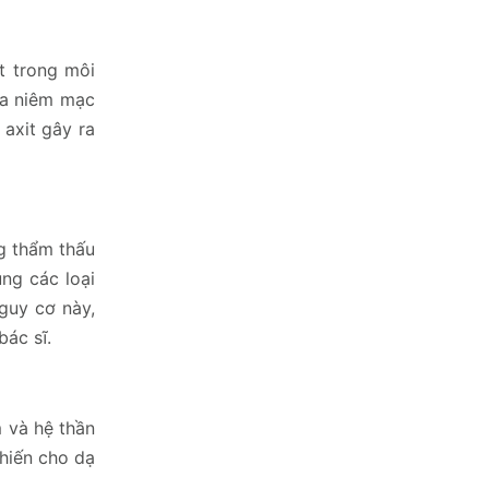
t trong môi
ủa niêm mạc
 axit gây ra
g thẩm thấu
ng các loại
guy cơ này,
ác sĩ.
m và hệ thần
khiến cho dạ