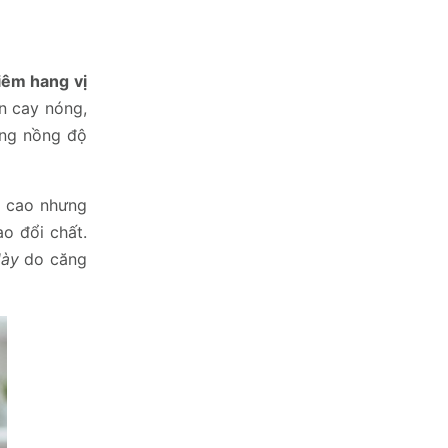
iêm hang vị
n cay nóng,
ăng nồng độ
ộ cao nhưng
o đổi chất.
dày
do căng