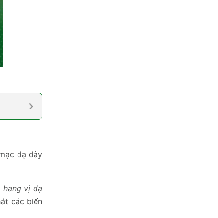
 mạc dạ dày
 hang vị dạ
hát các biến