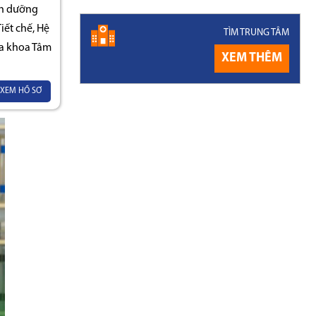
nh dưỡng
ết chế, Hệ
TÌM TRUNG TÂM
a khoa Tâm
XEM THÊM
XEM HỒ SƠ