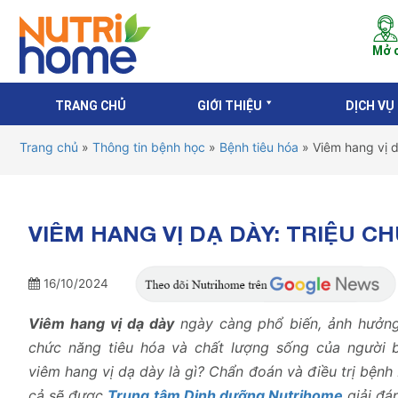
Mở c
TRANG CHỦ
GIỚI THIỆU
DỊCH VỤ
Trang chủ
»
Thông tin bệnh học
»
Bệnh tiêu hóa
»
Viêm hang vị 
VIÊM HANG VỊ DẠ DÀY: TRIỆU 
16/10/2024
Viêm hang vị dạ dày
ngày càng phổ biến, ảnh hưởn
chức năng tiêu hóa và chất lượng sống của người b
viêm hang vị dạ dày là gì? Chẩn đoán và điều trị bệnh
cả sẽ được
Trung tâm Dinh dưỡng Nutrihome
giải đá