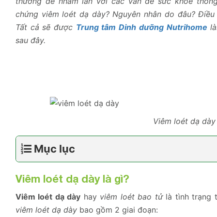
thường dễ nhầm lẫn với các vấn đề sức khỏe thông 
chứng viêm loét dạ dày? Nguyên nhân do đâu? Điều 
Tất cả sẽ được
Trung tâm Dinh dưỡng Nutrihome
là
sau đây.
Viêm loét dạ dày
Mục lục
Viêm loét dạ dày là gì?
Viêm loét dạ dày
hay
viêm loét bao tử
là tình trạng
viêm loét dạ dày
bao gồm 2 giai đoạn: