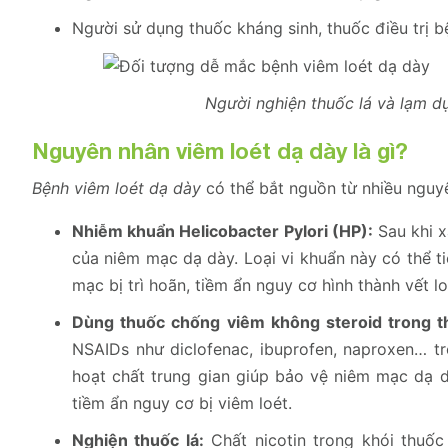
Người sử dụng thuốc kháng sinh, thuốc điều trị bệ
Người nghiện thuốc lá và lạm d
Nguyên nhân viêm loét dạ dày là gì?
Bệnh viêm loét dạ dày
có thể bắt nguồn từ nhiều nguyê
Nhiễm khuẩn Helicobacter Pylori (HP):
Sau khi x
của niêm mạc dạ dày. Loại vi khuẩn này có thể ti
mạc bị trì hoãn, tiềm ẩn nguy cơ hình thành vết l
Dùng thuốc chống viêm không steroid trong th
NSAIDs như diclofenac, ibuprofen, naproxen… tro
hoạt chất trung gian giúp bảo vệ niêm mạc dạ d
tiềm ẩn nguy cơ bị viêm loét.
Nghiện thuốc lá:
Chất nicotin trong khói thuốc