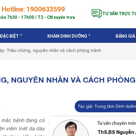
Hotline: 1900633599
TƯ VẤN TRỰC T
ửa 7h30 - 17h00 / T2 - CN xuyên trưa
 ĐẶC BIỆT
KHÁM DINH DƯỠNG
BẢNG GIÁ
dày: Triệu chứng, nguyên nhân và cách phòng tránh
NG, NGUYÊN NHÂN VÀ CÁCH PHÒNG
Tác giả:
Trung tâm Dinh dưỡn
i mắc bệnh đang có
Tư vấn chuyên môn 
ện viêm loét dạ dày
ThS.BS
Nguyễn 