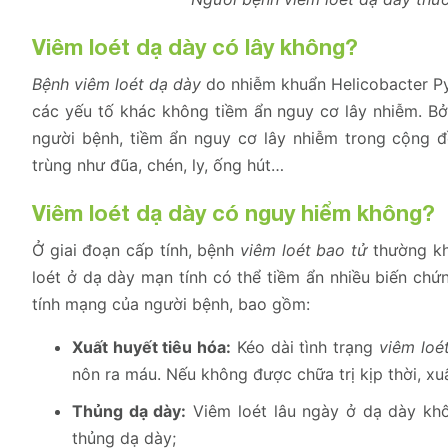
Viêm loét dạ dày có lây không?
Bệnh viêm loét dạ dày
do nhiễm khuẩn Helicobacter Pyl
các yếu tố khác không tiềm ẩn nguy cơ lây nhiễm. Bởi
người bệnh, tiềm ẩn nguy cơ lây nhiễm trong cộng 
trùng như đũa, chén, ly, ống hút…
Viêm loét dạ dày có nguy hiểm không?
Ở giai đoạn cấp tính, bệnh
viêm loét bao tử
thường kh
loét ở dạ dày mạn tính có thể tiềm ẩn nhiều biến ch
tính mạng của người bệnh, bao gồm:
Xuất huyết tiêu hóa:
Kéo dài tình trạng
viêm loé
nôn ra máu. Nếu không được chữa trị kịp thời, xuấ
Thủng dạ dày:
Viêm loét lâu ngày ở dạ dày khô
thủng dạ dày;