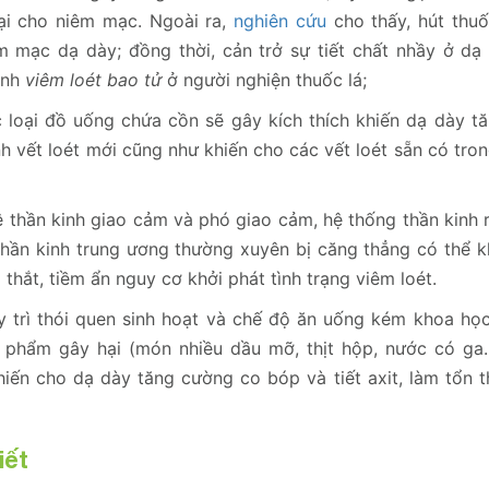
hại cho niêm mạc. Ngoài ra,
nghiên cứu
cho thấy, hút thuố
 mạc dạ dày; đồng thời, cản trở sự tiết chất nhầy ở dạ 
ệnh
viêm loét bao tử
ở người nghiện thuốc lá;
 loại đồ uống chứa cồn sẽ gây kích thích khiến dạ dày tăn
h vết loét mới cũng như khiến cho các vết loét sẵn có tro
thần kinh giao cảm và phó giao cảm, hệ thống thần kinh r
ệ thần kinh trung ương thường xuyên bị căng thẳng có thể 
thắt, tiềm ẩn nguy cơ khởi phát tình trạng viêm loét.
 trì thói quen sinh hoạt và chế độ ăn uống kém khoa họ
 phẩm gây hại (món nhiều dầu mỡ, thịt hộp, nước có ga…
iến cho dạ dày tăng cường co bóp và tiết axit, làm tổn 
iết