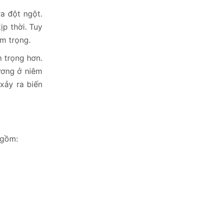
a đột ngột.
ịp thời. Tuy
êm trọng.
m trọng hơn.
ương ở niêm
xảy ra biến
 gồm: