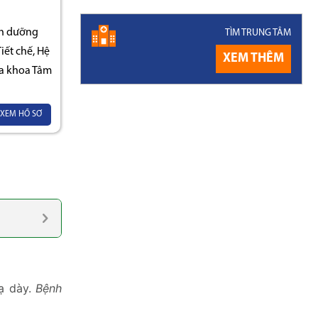
nh dưỡng
TÌM TRUNG TÂM
ết chế, Hệ
XEM THÊM
a khoa Tâm
XEM HỒ SƠ
dạ dày.
Bệnh