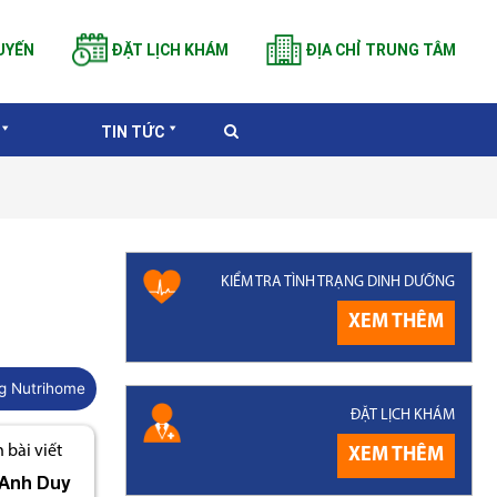
UYẾN
ĐẶT LỊCH KHÁM
ĐỊA CHỈ TRUNG TÂM
TIN TỨC
KIỂM TRA TÌNH TRẠNG DINH DƯỠNG
XEM THÊM
g Nutrihome
ĐẶT LỊCH KHÁM
bài viết
XEM THÊM
Anh Duy