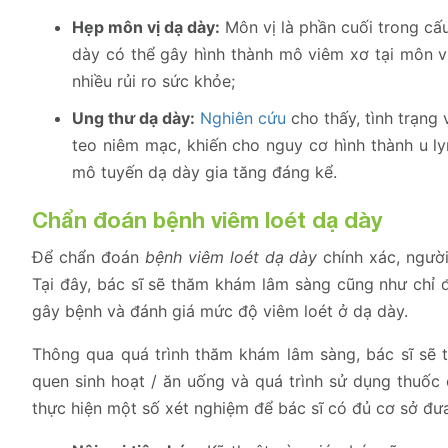
Hẹp môn vị dạ dày:
Môn vị là phần cuối trong cấu 
dày có thể gây hình thành mô viêm xơ tại môn vị
nhiều rủi ro sức khỏe;
Ung thư dạ dày:
Nghiên cứu
cho thấy, tình trạng
teo niêm mạc, khiến cho nguy cơ hình thành u l
mô tuyến dạ dày gia tăng đáng kể.
Chẩn đoán bệnh viêm loét dạ dày
Để chẩn đoán
bệnh viêm loét dạ dày
chính xác, người
Tại đây, bác sĩ sẽ thăm khám lâm sàng cũng như chỉ 
gây bệnh và đánh giá mức độ viêm loét ở dạ dày.
Thông qua quá trình thăm khám lâm sàng, bác sĩ sẽ tì
quen sinh hoạt / ăn uống và quá trình sử dụng thuốc 
thực hiện một số xét nghiệm để bác sĩ có đủ cơ sở đưa