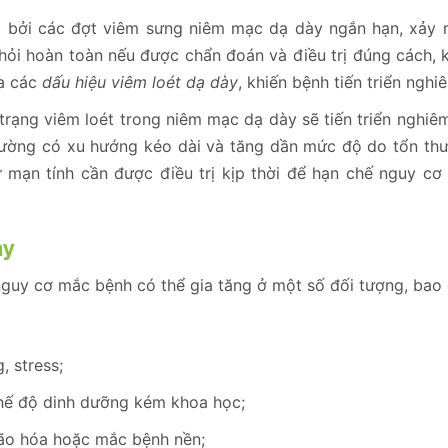
bởi các đợt viêm sưng niêm mạc dạ dày ngắn hạn, xảy r
hỏi hoàn toàn nếu được chẩn đoán và điều trị đúng cách, k
ua các
dấu hiệu viêm loét dạ dày
, khiến bệnh tiến triển nghi
 trạng viêm loét trong niêm mạc dạ dày sẽ tiến triển nghiê
ường có xu hướng kéo dài và tăng dần mức độ do tổn th
ử
mạn tính cần được điều trị kịp thời để hạn chế nguy cơ 
ày
, nguy cơ mắc bệnh có thể gia tăng ở một số đối tượng, bao
, stress;
chế độ dinh dưỡng kém khoa học;
lão hóa hoặc mắc bệnh nền;