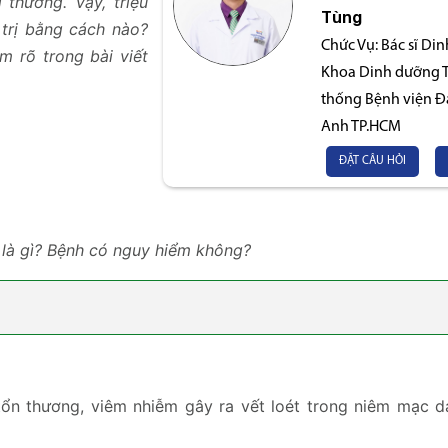
thường. Vậy, triệu
Tùng
trị bằng cách nào?
Chức Vụ:
Bác sĩ Di
m rõ trong bài viết
Khoa Dinh dưỡng Ti
thống Bệnh viện Đ
Anh TP.HCM
ĐẶT CÂU HỎI
 là gì? Bệnh có nguy hiểm không?
 tổn thương, viêm nhiễm gây ra vết loét trong niêm mạc 