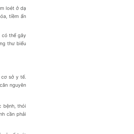
êm loét ở dạ
hóa, tiềm ẩn
ị có thể gây
ng thư biểu
cơ sở y tế.
 căn nguyên
 bệnh, thói
nh cần phải