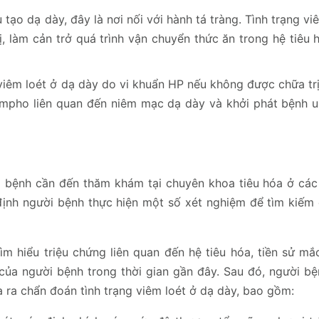
tạo dạ dày, đây là nơi nối với hành tá tràng. Tình trạng vi
, làm cản trở quá trình vận chuyển thức ăn trong hệ tiêu 
 viêm loét ở dạ dày do vi khuẩn HP nếu không được chữa tr
ympho liên quan đến niêm mạc dạ dày và khởi phát bệnh u
 bệnh cần đến thăm khám tại chuyên khoa tiêu hóa ở các 
định người bệnh thực hiện một số xét nghiệm để tìm kiếm
m hiểu triệu chứng liên quan đến hệ tiêu hóa, tiền sử mắc
của người bệnh trong thời gian gần đây. Sau đó, người bệ
 ra chẩn đoán tình trạng viêm loét ở dạ dày, bao gồm: