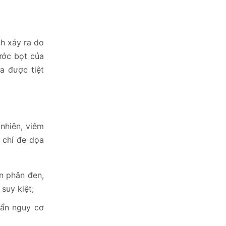
nh xảy ra do
ước bọt của
a được tiệt
nhiên, viêm
 chí đe dọa
ện phân đen,
suy kiệt;
 ẩn nguy cơ