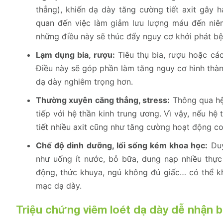
thẳng), khiến dạ dày tăng cường tiết axit gây 
quan đến việc làm giảm lưu lượng máu đến niêm
những điều này sẽ thúc đẩy nguy cơ khởi phát b
Lạm dụng bia, rượu:
Tiêu thụ bia, rượu hoặc các
Điều này sẽ góp phần làm tăng nguy cơ hình thàn
dạ dày nghiêm trọng hơn.
Thường xuyên căng thẳng, stress:
Thông qua hệ 
tiếp với hệ thần kinh trung ương. Vì vậy, nếu h
tiết nhiều axit cũng như tăng cường hoạt động co 
Chế độ dinh dưỡng, lối sống kém khoa học:
Duy
như uống ít nước, bỏ bữa, dung nạp nhiều thực
động, thức khuya, ngủ không đủ giấc… có thể kh
mạc dạ dày.
Triệu chứng viêm loét dạ dày dễ nhận b