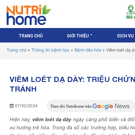
Mở c
TRANG CHỦ
GIỚI THIỆU
DỊCH VỤ
Trang chủ
»
Thông tin bệnh học
»
Bệnh tiêu hóa
»
Viêm loét dạ 
VIÊM LOÉT DẠ DÀY: TRIỆU CHỨ
TRÁNH
07/10/2024
Hiện nay,
viêm loét dạ dày
ngày càng phổ biến và đố
xu hướng trẻ hóa. Trong đa số các trường hợp, biểu hi