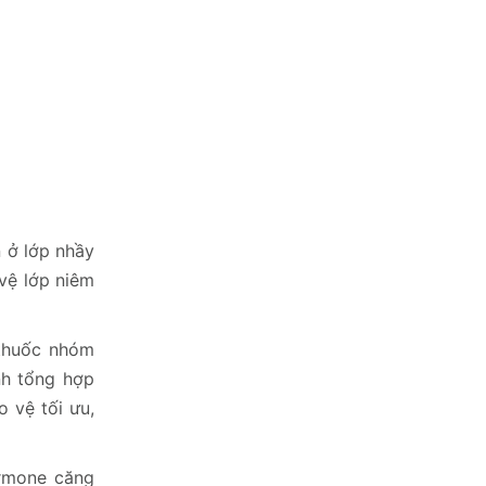
 ở lớp nhầy
 vệ lớp niêm
thuốc nhóm
nh tổng hợp
 vệ tối ưu,
ormone căng