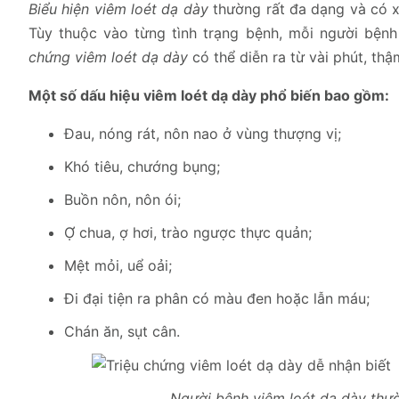
Biểu hiện viêm loét dạ dày
thường rất đa dạng và có x
Tùy thuộc vào từng tình trạng bệnh, mỗi người bệnh
chứng viêm loét dạ dày
có thể diễn ra từ vài phút, thậm
Một số dấu hiệu viêm loét dạ dày phổ biến bao gồm:
Đau, nóng rát, nôn nao ở vùng thượng vị;
Khó tiêu, chướng bụng;
Buồn nôn, nôn ói;
Ợ chua, ợ hơi, trào ngược thực quản;
Mệt mỏi, uể oải;
Đi đại tiện ra phân có màu đen hoặc lẫn máu;
Chán ăn, sụt cân.
Người bệnh viêm loét dạ dày thườ