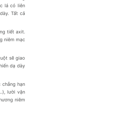
c lá có liên
dày. Tất cả
g tiết axit.
ng niêm mạc
uột sẽ giao
khiến dạ dày
c chẳng hạn
), lười vận
thương niêm