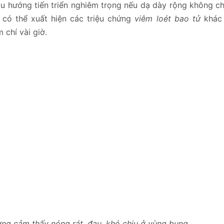
u hướng tiến triển nghiêm trọng nếu dạ dày rộng không ch
 có thể xuất hiện các triệu chứng
viêm loét bao tử
khác
 chí vài giờ.
ng cảm thấy nóng rát, đau, khó chịu ở vùng bụng