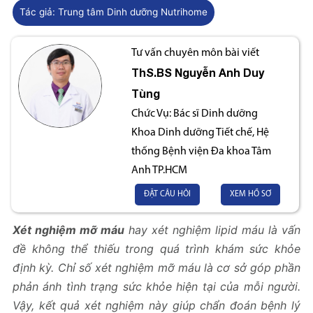
Tác giả:
Trung tâm Dinh dưỡng Nutrihome
Tư vấn chuyên môn bài viết
ThS.BS
Nguyễn Anh Duy
Tùng
Chức Vụ:
Bác sĩ Dinh dưỡng
Khoa Dinh dưỡng Tiết chế, Hệ
thống Bệnh viện Đa khoa Tâm
Anh TP.HCM
ĐẶT CÂU HỎI
XEM HỒ SƠ
Xét nghiệm mỡ máu
hay xét nghiệm lipid máu là vấn
đề không thể thiếu trong quá trình khám sức khỏe
định kỳ. Chỉ số xét nghiệm mỡ máu là cơ sở góp phần
phản ánh tình trạng sức khỏe hiện tại của mỗi người.
Vậy, kết quả xét nghiệm này giúp chẩn đoán bệnh lý