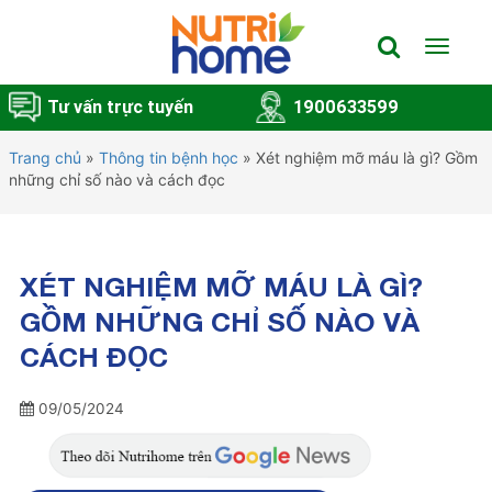
Toggle
navigat
Tư vấn trực tuyến
1900633599
Trang chủ
»
Thông tin bệnh học
»
Xét nghiệm mỡ máu là gì? Gồm
những chỉ số nào và cách đọc
XÉT NGHIỆM MỠ MÁU LÀ GÌ?
GỒM NHỮNG CHỈ SỐ NÀO VÀ
CÁCH ĐỌC
09/05/2024