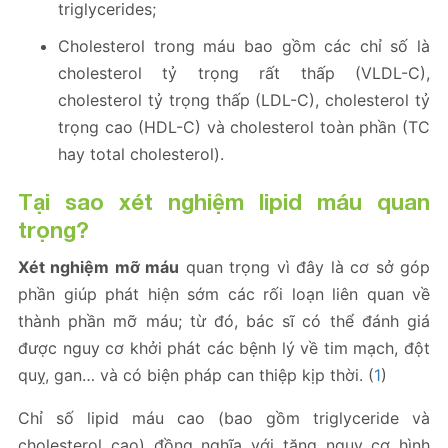
triglycerides;
Cholesterol trong máu bao gồm các chỉ số là
cholesterol tỷ trọng rất thấp (VLDL-C),
cholesterol tỷ trọng thấp (LDL-C), cholesterol tỷ
trọng cao (HDL-C) và cholesterol toàn phần (TC
hay total cholesterol).
Tại sao xét nghiệm lipid máu quan
trọng?
Xét nghiệm mỡ máu
quan trọng vì đây là cơ sở góp
phần giúp phát hiện sớm các rối loạn liên quan về
thành phần mỡ máu; từ đó, bác sĩ có thể đánh giá
được nguy cơ khởi phát các bệnh lý về tim mạch, đột
quỵ, gan… và có biện pháp can thiệp kịp thời. (
1
)
Chỉ số lipid máu cao (bao gồm triglyceride và
cholesterol cao) đồng nghĩa với tăng nguy cơ hình