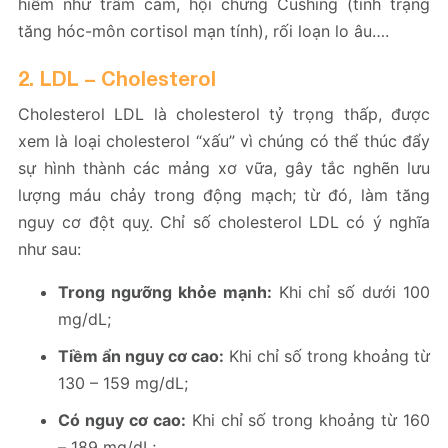
hiểm như trầm cảm, hội chứng Cushing (tình trạng
tăng hóc-môn cortisol mạn tính), rối loạn lo âu….
2. LDL – Cholesterol
Cholesterol LDL là cholesterol tỷ trọng thấp, được
xem là loại cholesterol “xấu” vì chúng có thể thúc đẩy
sự hình thành các mảng xơ vữa, gây tắc nghẽn lưu
lượng máu chảy trong động mạch; từ đó, làm tăng
nguy cơ đột quỵ. Chỉ số cholesterol LDL có ý nghĩa
như sau:
Trong ngưỡng khỏe mạnh:
Khi chỉ số dưới 100
mg/dL;
Tiềm ẩn nguy cơ cao:
Khi chỉ số trong khoảng từ
130 – 159 mg/dL;
Có nguy cơ cao:
Khi chỉ số trong khoảng từ 160
– 189 mg/dL;