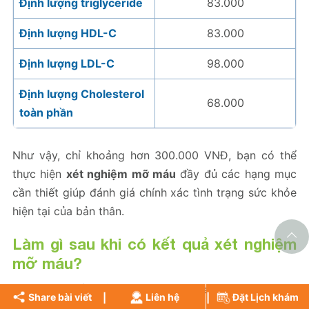
Định lượng triglyceride
83.000
Định lượng HDL-C
83.000
Định lượng LDL-C
98.000
Định lượng Cholesterol
68.000
toàn phần
Như vậy, chỉ khoảng hơn 300.000 VNĐ, bạn có thể
thực hiện
xét nghiệm mỡ máu
đầy đủ các hạng mục
cần thiết giúp đánh giá chính xác tình trạng sức khỏe
hiện tại của bản thân.
Làm gì sau khi có kết quả xét nghiệm
mỡ máu?
Sau khi có
kết quả xét nghiệm mỡ máu
, người bệnh sẽ
Share bài viết
Liên hệ
Đặt Lịch khám
được bác sĩ tư vấn về biện pháp giúp kiểm soát
chỉ