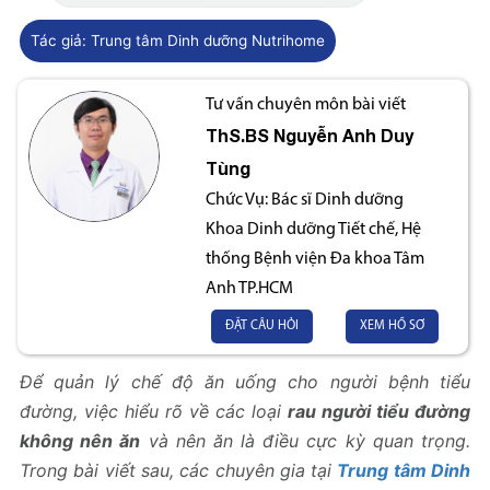
Tác giả:
Trung tâm Dinh dưỡng Nutrihome
Tư vấn chuyên môn bài viết
ThS.BS
Nguyễn Anh Duy
Tùng
Chức Vụ:
Bác sĩ Dinh dưỡng
Khoa Dinh dưỡng Tiết chế, Hệ
thống Bệnh viện Đa khoa Tâm
Anh TP.HCM
ĐẶT CÂU HỎI
XEM HỒ SƠ
Để quản lý chế độ ăn uống cho người bệnh tiểu
đường, việc hiểu rõ về các loại
rau người tiểu đường
không nên ăn
và nên ăn là điều cực kỳ quan trọng.
Trong bài viết sau, các chuyên gia tại
Trung tâm Dinh