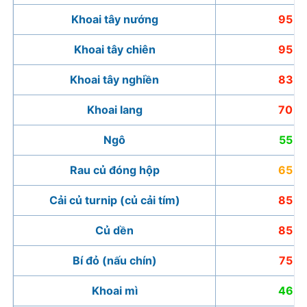
Khoai tây nướng
95
Khoai tây chiên
95
Khoai tây nghiền
83
Khoai lang
70
Ngô
55
Rau củ đóng hộp
65
Cải củ turnip (củ cải tím)
85
Củ dền
85
Bí đỏ (nấu chín)
75
Khoai mì
46