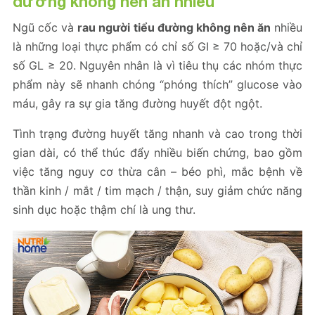
đường không nên ăn nhiều
Ngũ cốc và
rau người tiểu đường không nên ăn
nhiều
là những loại thực phẩm có chỉ số GI ≥ 70 hoặc/và chỉ
số GL ≥ 20. Nguyên nhân là vì tiêu thụ các nhóm thực
phẩm này sẽ nhanh chóng “phóng thích” glucose vào
máu, gây ra sự gia tăng đường huyết đột ngột.
Tình trạng đường huyết tăng nhanh và cao trong thời
gian dài, có thể thúc đẩy nhiều biến chứng, bao gồm
việc tăng nguy cơ thừa cân – béo phì, mắc bệnh về
thần kinh / mắt / tim mạch / thận, suy giảm chức năng
sinh dục hoặc thậm chí là ung thư.