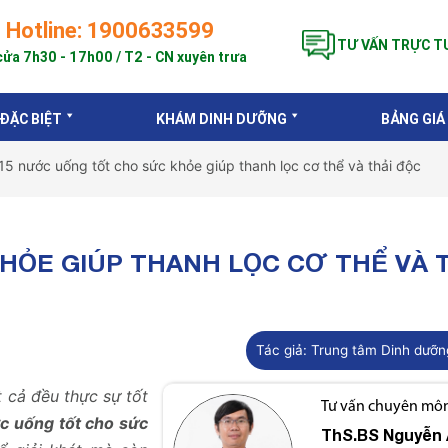
Hotline: 1900633599
TƯ VẤN TRỰC T
ửa 7h30 - 17h00 / T2 - CN xuyên trưa
 ĐẶC BIỆT
KHÁM DINH DƯỠNG
BẢNG GIÁ
15 nước uống tốt cho sức khỏe giúp thanh lọc cơ thể và thải độc
HỎE GIÚP THANH LỌC CƠ THỂ VÀ 
Tác giả:
Trung tâm Dinh dưỡn
t cả đều thực sự tốt
Tư vấn chuyên môn 
c uống tốt cho sức
ThS.BS
Nguyễn 