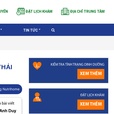
UYẾN
ĐẶT LỊCH KHÁM
ĐỊA CHỈ TRUNG TÂM
TIN TỨC
KIỂM TRA TÌNH TRẠNG DINH DƯỠNG
THẢI
XEM THÊM
g Nutrihome
ĐẶT LỊCH KHÁM
bài viết
XEM THÊM
Anh Duy