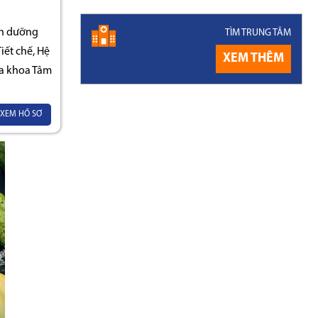
nh dưỡng
TÌM TRUNG TÂM
ết chế, Hệ
XEM THÊM
a khoa Tâm
XEM HỒ SƠ