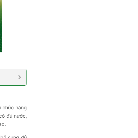
ì chức năng
 có đủ nước,
ào.
g bổ sung đủ