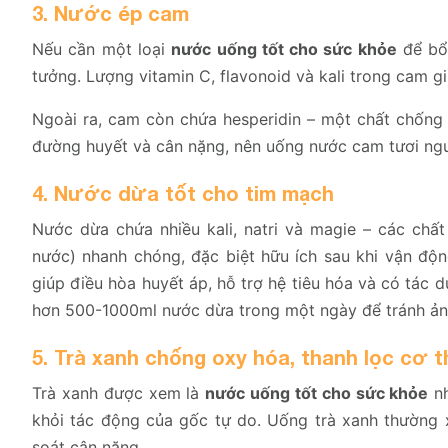
3. Nước ép cam
Nếu cần một loại
nước uống tốt cho sức khỏe
để bổ 
tưởng. Lượng vitamin C, flavonoid và kali trong cam g
Ngoài ra, cam còn chứa hesperidin – một chất chống 
đường huyết và cân nặng, nên uống nước cam tươi ng
4. Nước dừa tốt cho tim mạch
Nước dừa chứa nhiều kali, natri và magie – các chất
nước) nhanh chóng, đặc biệt hữu ích sau khi vận độ
giúp điều hòa huyết áp, hỗ trợ hệ tiêu hóa và có tác d
hơn 500-1000ml nước dừa trong một ngày để tránh ản
5. Trà xanh chống oxy hóa, thanh lọc cơ t
Trà xanh được xem là
nước uống tốt cho sức khỏe
nh
khỏi tác động của gốc tự do. Uống trà xanh thường xu
soát cân nặng.