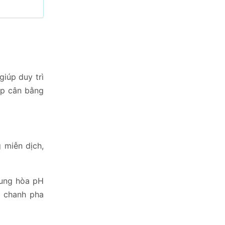
giúp duy trì
iúp cân bằng
 miễn dịch,
trung hòa pH
c chanh pha