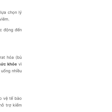
lựa chọn lý
viêm.
ác động đến
rat hóa (bù
sức khỏe
vì
n uống nhiều
o vệ tế bào
hỗ trợ kiểm