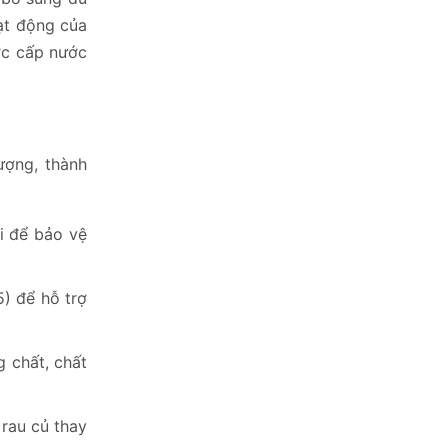
ạt động của
ược cấp nước
ượng, thành
i để bảo vệ
5) để hỗ trợ
 chất, chất
 rau củ thay