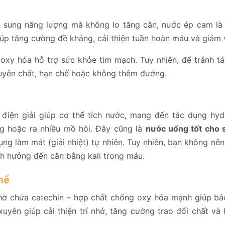
sung năng lượng mà không lo tăng cân, nước ép cam là 
iúp tăng cường đề kháng, cải thiện tuần hoàn máu và giảm 
oxy hóa hỗ trợ sức khỏe tim mạch. Tuy nhiên, để tránh t
uyên chất, hạn chế hoặc không thêm đường.
 điện giải giúp cơ thể tích nước, mang đến tác dụng hyd
ng hoặc ra nhiều mồ hôi. Đây cũng là
nước uống tốt cho 
ụng làm mát (giải nhiệt) tự nhiên. Tuy nhiên, bạn không nê
h hưởng đến cân bằng kali trong máu.
hể
ờ chứa catechin – hợp chất chống oxy hóa mạnh giúp bả
yên giúp cải thiện trí nhớ, tăng cường trao đổi chất và 