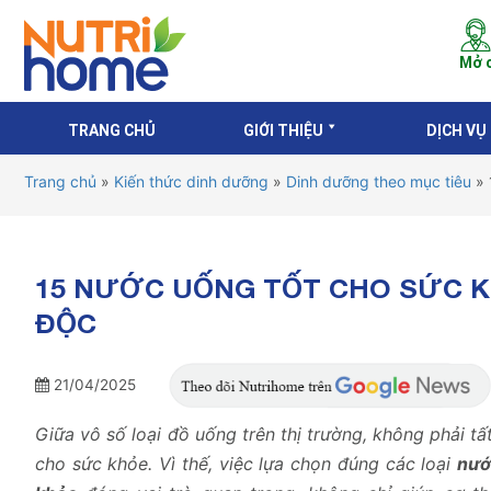
Mở c
TRANG CHỦ
GIỚI THIỆU
DỊCH VỤ
Trang chủ
»
Kiến thức dinh dưỡng
»
Dinh dưỡng theo mục tiêu
»
15 NƯỚC UỐNG TỐT CHO SỨC K
ĐỘC
21/04/2025
Giữa vô số loại đồ uống trên thị trường, không phải tấ
cho sức khỏe. Vì thế, việc lựa chọn đúng các loại
nướ