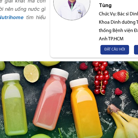
ể giải khát mà còn
Tùng
ười nên uống nước gì
Chức Vụ:
Bác sĩ Di
Nutrihome
tìm hiểu
Khoa Dinh dưỡng Ti
thống Bệnh viện Đ
Anh TP.HCM
ĐẶT CÂU HỎI