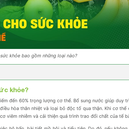
 sức khỏe bao gồm những loại nào?
sức khỏe?
iếm đến 60% trọng lượng cơ thể. Bổ sung nước giúp duy tr
điều hòa thân nhiệt và loại bỏ độc tố qua thận. Khi cơ thể
ơ viêm nhiễm và cải thiện quá trình trao đổi chất của tế b
iệc hô hấp, bài tiết mồ hôi và tiểu tiện. Do đó, nếu khôn