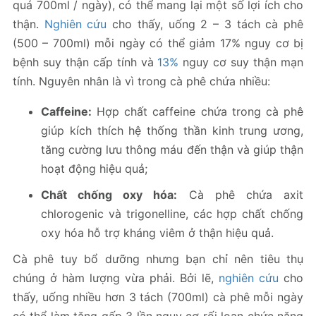
quá 700ml / ngày), có thể mang lại một số lợi ích cho
thận.
Nghiên cứu
cho thấy, uống 2 – 3 tách cà phê
(500 – 700ml) mỗi ngày có thể giảm 17% nguy cơ bị
bệnh suy thận cấp tính và
13%
nguy cơ suy thận mạn
tính. Nguyên nhân là vì trong cà phê chứa nhiều:
Caffeine:
Hợp chất caffeine chứa trong cà phê
giúp kích thích hệ thống thần kinh trung ương,
tăng cường lưu thông máu đến thận và giúp thận
hoạt động hiệu quả;
Chất chống oxy hóa:
Cà phê chứa axit
chlorogenic và trigonelline, các hợp chất chống
oxy hóa hỗ trợ kháng viêm ở thận hiệu quả.
Cà phê tuy bổ dưỡng nhưng bạn chỉ nên tiêu thụ
chúng ở hàm lượng vừa phải. Bởi lẽ,
nghiên cứu
cho
thấy, uống nhiều hơn 3 tách (700ml) cà phê mỗi ngày
có thể làm tăng gấp 3 lần nguy cơ rối loạn chức năng