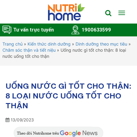
Toggle
navigat
Tư vấn trực tuyến
1900633599
Trang chủ
»
Kiến thức dinh dưỡng
»
Dinh dưỡng theo mục tiêu
»
Chăm sóc thận và tiết niệu
»
Uống nước gì tốt cho thận: 8 loại
nước uống tốt cho thận
UỐNG NƯỚC GÌ TỐT CHO THẬN:
8 LOẠI NƯỚC UỐNG TỐT CHO
THẬN
13/09/2023