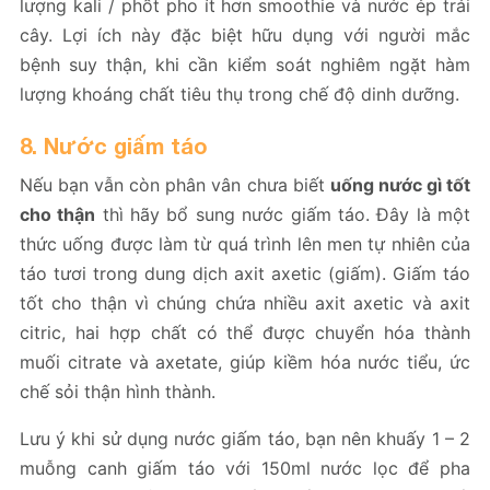
lượng kali / phốt pho ít hơn smoothie và nước ép trái
cây. Lợi ích này đặc biệt hữu dụng với người mắc
bệnh suy thận, khi cần kiểm soát nghiêm ngặt hàm
lượng khoáng chất tiêu thụ trong chế độ dinh dưỡng.
8. Nước giấm táo
Nếu bạn vẫn còn phân vân chưa biết
uống nước gì tốt
cho thận
thì hãy bổ sung nước giấm táo. Đây là một
thức uống được làm từ quá trình lên men tự nhiên của
táo tươi trong dung dịch axit axetic (giấm). Giấm táo
tốt cho thận vì chúng chứa nhiều axit axetic và axit
citric, hai hợp chất có thể được chuyển hóa thành
muối citrate và axetate, giúp kiềm hóa nước tiểu, ức
chế sỏi thận hình thành.
Lưu ý khi sử dụng nước giấm táo, bạn nên khuấy 1 – 2
muỗng canh giấm táo với 150ml nước lọc để pha