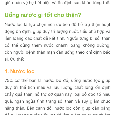
giúp bảo vệ hệ tiết niệu và ổn định sức khỏe tổng thể.
Uống nước gì tốt cho thận
?
Nước lọc là lựa chọn nên ưu tiên để hỗ trợ thận hoạt
động ổn định, giúp duy trì lượng nước tiểu phù hợp và
làm loãng các chất dễ kết tinh. Người từng bị sỏi thận
có thể dùng thêm nước chanh loãng không đường,
còn người bệnh thận mạn cần uống theo chỉ định bác
sĩ. Cụ thể:
1. Nước lọc
75% cơ thể bạn là nước. Do đó, uống nước lọc giúp
duy trì thể tích máu và lưu lượng chất lỏng ổn định
chảy quả thận, hỗ trợ cơ quan này loại bỏ độc tố hiệu
quả, ngăn ngừa tình trạng sỏi thận và suy giảm chức
năng thận. Bên cạnh đó, nước lọc còn giúp cân bằng
độ pH trong nước tiểu, từ đó làm giảm nguy cơ nhiễm