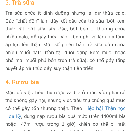
3. Trà sữa
Trà sữa chứa ít dinh dưỡng nhưng lại dư thừa calo.
Các “chất độn” làm dày kết cấu của trà sữa (bột kem
thực vật, bột sữa, sữa đặc, bột béo,…) thường chứa
nhiều calo, dễ gây thừa cân – béo phì và làm gia tăng
áp lực lên thận. Một số phiên bản trà sữa còn chứa
nhiều muối natri (tồn tại dưới dạng kem muối hoặc
phô mai muối phủ bên trên trà sữa), có thể gây tăng
huyết áp và thúc đẩy suy thận tiến triển.
4. Rượu bia
Mặc dù việc tiêu thụ rượu và bia ở mức vừa phải có
thể không gây hại, nhưng việc tiêu thụ chúng quá mức
có thể gây tổn thương thận. Theo
Hiệp hội Thận học
Hoa Kỳ
, dung nạp rượu bia quá mức (trên 1400ml bia
hoặc 147ml rượu trong 2 giờ) khiến cơ thể bị mất