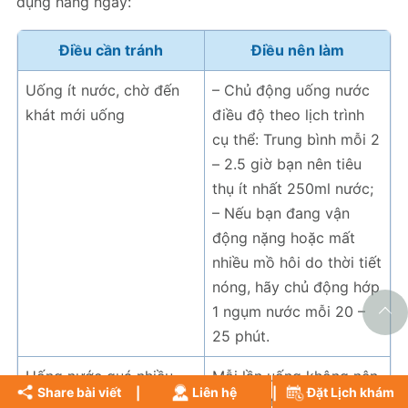
dụng hàng ngày:
Điều cần tránh
Điều nên làm
Uống ít nước, chờ đến
– Chủ động uống nước
khát mới uống
điều độ theo lịch trình
cụ thể: Trung bình mỗi 2
– 2.5 giờ bạn nên tiêu
thụ ít nhất 250ml nước;
– Nếu bạn đang vận
động nặng hoặc mất
nhiều mồ hôi do thời tiết
nóng, hãy chủ động hớp
1 ngụm nước mỗi 20 –
25 phút.
Uống nước quá nhiều
Mỗi lần uống không nên
Share bài viết
Liên hệ
Đặt Lịch khám
trong một thời gian
quá 250ml nước. Chia