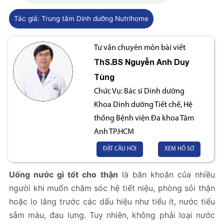
Tác giả:
Trung tâm Dinh dưỡng Nutrihome
Tư vấn chuyên môn bài viết
ThS.BS
Nguyễn Anh Duy
Tùng
Chức Vụ:
Bác sĩ Dinh dưỡng
Khoa Dinh dưỡng Tiết chế, Hệ
thống Bệnh viện Đa khoa Tâm
Anh TP.HCM
ĐẶT CÂU HỎI
XEM HỒ SƠ
Uống nước gì tốt cho thận
là băn khoăn của nhiều
người khi muốn chăm sóc hệ tiết niệu, phòng sỏi thận
hoặc lo lắng trước các dấu hiệu như tiểu ít, nước tiểu
sẫm màu, đau lưng. Tuy nhiên, không phải loại nước