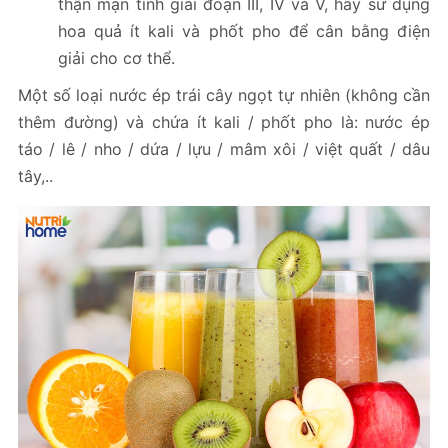
thận mạn tính giai đoạn III, IV và V, hãy sử dụng
hoa quả ít kali và phốt pho để cân bằng điện
giải cho cơ thể.
Một số loại nước ép trái cây ngọt tự nhiên (không cần
thêm đường) và chứa ít kali / phốt pho là: nước ép
táo / lê / nho / dứa / lựu / mâm xôi / việt quất / dâu
tây,..