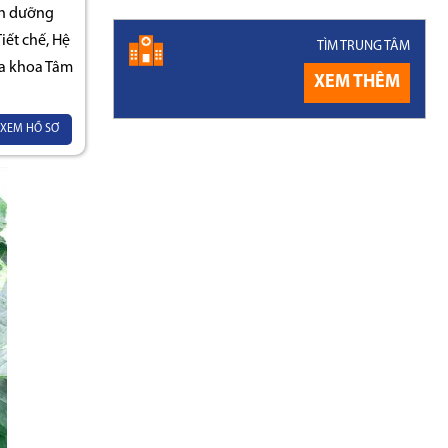
nh dưỡng
ết chế, Hệ
TÌM TRUNG TÂM
a khoa Tâm
XEM THÊM
XEM HỒ SƠ