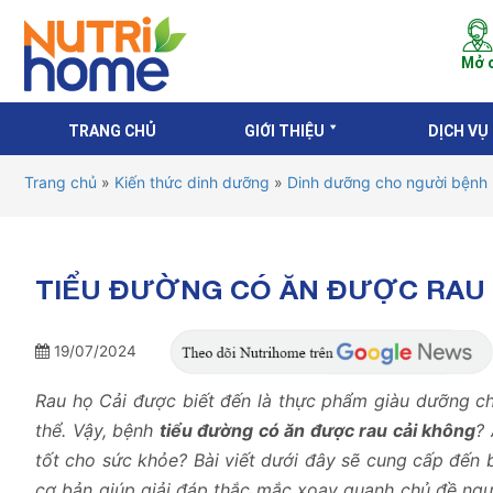
Mở c
TRANG CHỦ
GIỚI THIỆU
DỊCH VỤ
Trang chủ
»
Kiến thức dinh dưỡng
»
Dinh dưỡng cho người bệnh
TIỂU ĐƯỜNG CÓ ĂN ĐƯỢC RAU 
19/07/2024
Rau họ Cải được biết đến là thực phẩm giàu dưỡng ch
thể. Vậy, bệnh
tiểu đường có ăn được rau cải không
?
tốt cho sức khỏe? Bài viết dưới đây sẽ cung cấp đến 
cơ bản giúp giải đáp thắc mắc xoay quanh chủ đề ng