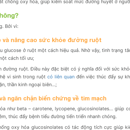
hất chống oxy hóa, giúp kiểm soát mức đường huyết ở ngưỡ
không?
. Bởi vì:
se và nâng cao sức khỏe đường ruột
u glucose ở ruột một cách hiệu quả. Nhờ vậy, tình trạng t
ột cách tối ưu;
nh đường ruột. Điều này đặc biệt có ý nghĩa đối với sức kh
hệ vi sinh trong ruột
có liên quan
đến việc thúc đẩy sự kh
n, thần kinh ngoại biên…;
m và ngăn chặn biến chứng về tim mạch
óa như beta – carotene, lycopene, glucosinolates… giúp c
iêm, thúc đẩy bệnh tiểu đường tiến triển nhanh chóng.
hống oxy hóa glucosinolates có tác động tích cực giúp ki