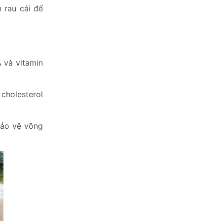
 rau cải để
 và vitamin
 cholesterol
bảo vệ võng