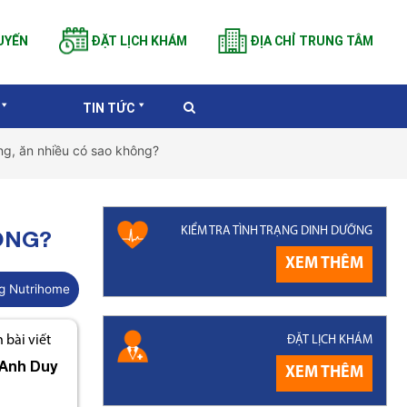
UYẾN
ĐẶT LỊCH KHÁM
ĐỊA CHỈ TRUNG TÂM
TIN TỨC
ng, ăn nhiều có sao không?
KIỂM TRA TÌNH TRẠNG DINH DƯỠNG
ÔNG?
XEM THÊM
g Nutrihome
ĐẶT LỊCH KHÁM
bài viết
Anh Duy
XEM THÊM