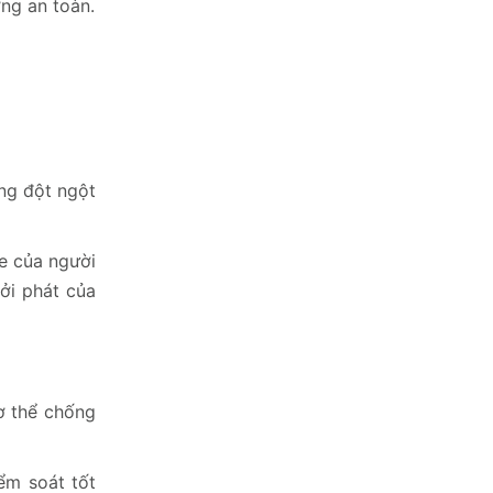
ng an toàn.
ăng đột ngột
ỏe của người
ởi phát của
ơ thể chống
ểm soát tốt