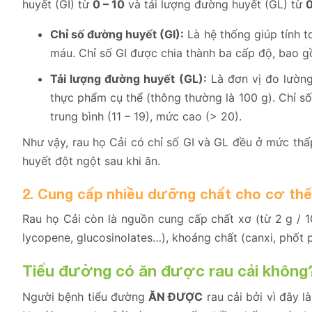
huyết (GI) từ
0 – 10
và tải lượng đường huyết (GL) từ
0
Chỉ số đường huyết (GI):
Là hệ thống giúp tính 
máu. Chỉ số GI được chia thành ba cấp độ, bao g
Tải lượng đường huyết (GL):
Là đơn vị đo lường
thực phẩm cụ thể (thông thường là 100 g). Chỉ 
trung bình (11 – 19), mức cao (> 20).
Như vậy, rau họ Cải có chỉ số GI và GL đều ở mức th
huyết đột ngột sau khi ăn.
2. Cung cấp nhiều dưỡng chất cho cơ thể
Rau họ Cải còn là nguồn cung cấp chất xơ (từ 2 g / 10
lycopene, glucosinolates…), khoáng chất (canxi, phốt p
Tiểu đường có ăn được rau cải không
Người bệnh tiểu đường
ĂN ĐƯỢC
rau cải bởi vì đây l