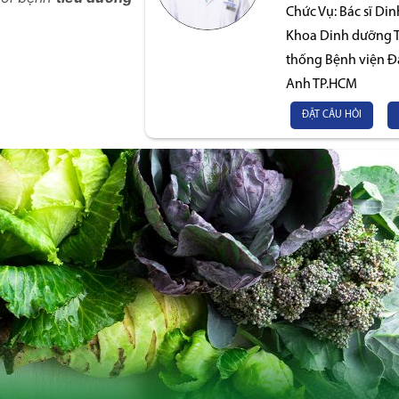
Chức Vụ:
Bác sĩ Di
Khoa Dinh dưỡng Ti
thống Bệnh viện Đ
Anh TP.HCM
ĐẶT CÂU HỎI