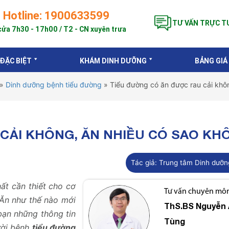
Hotline: 1900633599
TƯ VẤN TRỰC T
ửa 7h30 - 17h00 / T2 - CN xuyên trưa
 ĐẶC BIỆT
KHÁM DINH DƯỠNG
BẢNG GIÁ
»
Dinh dưỡng bệnh tiểu đường
»
Tiểu đường có ăn được rau cải khô
CẢI KHÔNG, ĂN NHIỀU CÓ SAO KH
Tác giả:
Trung tâm Dinh dưỡn
ất cần thiết cho cơ
Tư vấn chuyên môn 
 Ăn như thế nào mới
ThS.BS
Nguyễn 
bạn những thông tin
Tùng
ười bệnh
tiểu đường