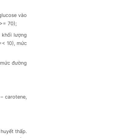
glucose vào
>= 70);
 khối lượng
=< 10), mức
g mức đường
 – carotene,
 huyết thấp.