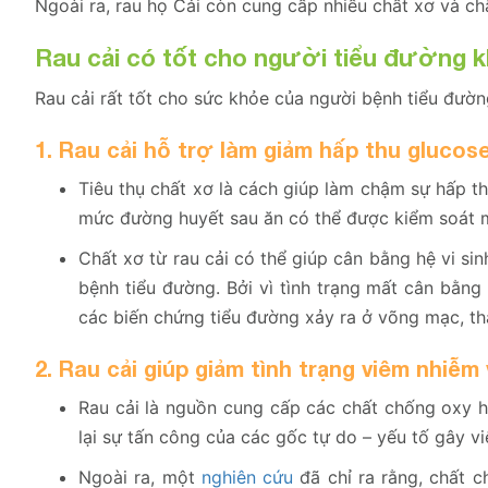
Ngoài ra, rau họ Cải còn cung cấp nhiều chất xơ và c
Rau cải có tốt cho người tiểu đường 
Rau cải rất tốt cho sức khỏe của người bệnh tiểu đường
1. Rau cải hỗ trợ làm giảm hấp thu gluco
Tiêu thụ chất xơ là cách giúp làm chậm sự hấp th
mức đường huyết sau ăn có thể được kiểm soát m
Chất xơ từ rau cải có thể giúp cân bằng hệ vi si
bệnh tiểu đường. Bởi vì tình trạng mất cân bằng 
các biến chứng tiểu đường xảy ra ở võng mạc, thậ
2. Rau cải giúp giảm tình trạng viêm nhiễ
Rau cải là nguồn cung cấp các chất chống oxy h
lại sự tấn công của các gốc tự do – yếu tố gây v
Ngoài ra, một
nghiên cứu
đã chỉ ra rằng, chất c