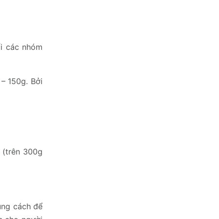
ối các nhóm
– 150g. Bởi
u (trên 300g
đúng cách để