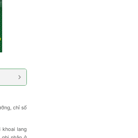
ưỡng, chỉ số
i khoai lang
 ghi nhận ở