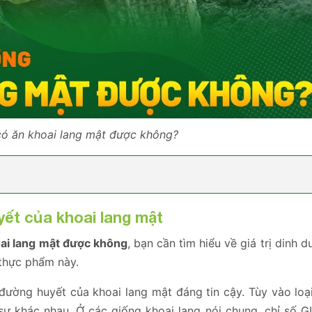
có ăn khoai lang mật được không?
yết của khoai lang mật
oai lang mật được không
, bạn cần tìm hiểu về giá trị dinh d
 thực phẩm này.
 đường huyết của khoai lang mật đáng tin cậy. Tùy vào loạ
ự khác nhau. Ở các giống khoai lang nói chung, chỉ số GI