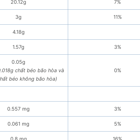
20.12g
7%
3g
11%
4.18g
1.57g
3%
0.05g
.018g chất béo bão hòa và
0%
chất béo không bão hòa)
0.557 mg
3%
0.061 mg
5%
0.8 mg
16%