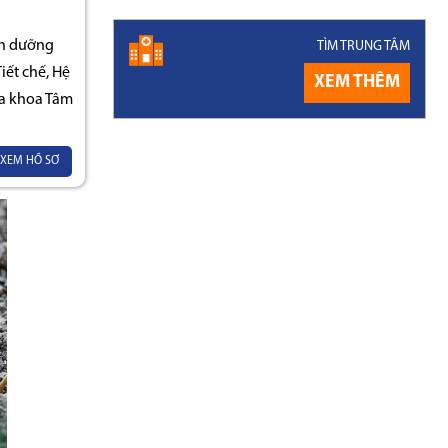
nh dưỡng
TÌM TRUNG TÂM
ết chế, Hệ
XEM THÊM
a khoa Tâm
XEM HỒ SƠ