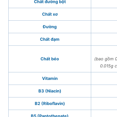
Chất đường bột
Chất xơ
Đường
Chất đạm
Chất béo
(bao gồm 0
0.015g 
Vitamin
B3 (Niacin)
B2 (Riboflavin)
B5 (Pantothenate)