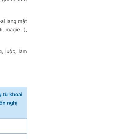
oai lang mật
li, magie…),
, luộc, làm
g từ khoai
ến nghị