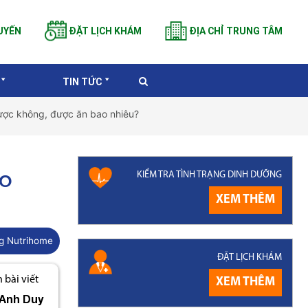
UYẾN
ĐẶT LỊCH KHÁM
ĐỊA CHỈ TRUNG TÂM
TIN TỨC
ược không, được ăn bao nhiêu?
KIỂM TRA TÌNH TRẠNG DINH DƯỠNG
AO
XEM THÊM
g Nutrihome
ĐẶT LỊCH KHÁM
bài viết
XEM THÊM
Anh Duy