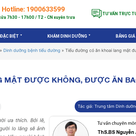
Hotline: 1900633599
TƯ VẤN TRỰC T
ửa 7h30 - 17h00 / T2 - CN xuyên trưa
 ĐẶC BIỆT
KHÁM DINH DƯỠNG
BẢNG GIÁ
»
Dinh dưỡng bệnh tiểu đường
»
Tiểu đường có ăn khoai lang mật đ
NG MẬT ĐƯỢC KHÔNG, ĐƯỢC ĂN B
Tác giả:
Trung tâm Dinh dưỡn
i ưa thích. Bởi lẽ,
Tư vấn chuyên môn 
gười lo lắng sẽ ảnh
ThS.BS
Nguyễn 