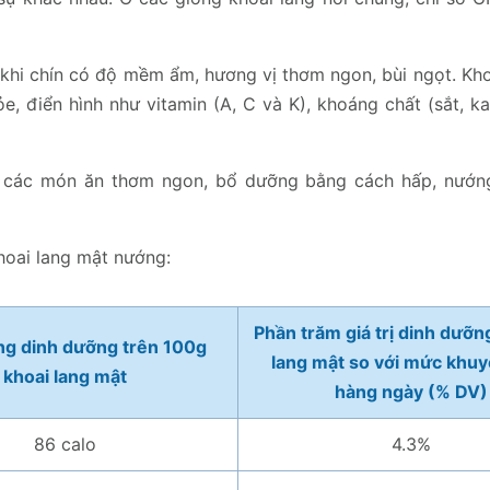
, khi chín có độ mềm ẩm, hương vị thơm ngon, bùi ngọt. Kh
, điển hình như vitamin (A, C và K), khoáng chất (sắt, ka
g các món ăn thơm ngon, bổ dưỡng bằng cách hấp, nướng
hoai lang mật nướng:
Phần trăm giá trị dinh dưỡn
g dinh dưỡng trên 100g
lang mật so với mức khuy
khoai lang mật
hàng ngày (% DV)
86 calo
4.3%