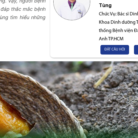
ng. Vậy, người bệnh
Tùng
i đáp thắc mắc bệnh
Chức Vụ:
Bác sĩ Di
ùng tìm hiểu những
Khoa Dinh dưỡng Ti
thống Bệnh viện Đ
Anh TP.HCM
ĐẶT CÂU HỎI