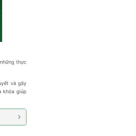
ụ những thực
uyết và gây
a khóa giúp