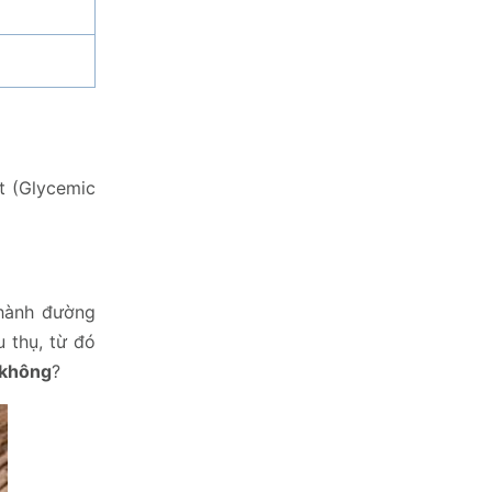
t (Glycemic
thành đường
 thụ, từ đó
 không
?