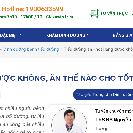
Hotline: 1900633599
TƯ VẤN TRỰC T
ửa 7h30 - 17h00 / T2 - CN xuyên trưa
 ĐẶC BIỆT
KHÁM DINH DƯỠNG
BẢNG GIÁ
»
Dinh dưỡng bệnh tiểu đường
»
Tiểu đường ăn khoai lang được khôn
ƯỢC KHÔNG, ĂN THẾ NÀO CHO TỐ
Tác giả:
Trung tâm Dinh dưỡn
ợc nhiều người bệnh
Tư vấn chuyên môn 
và bổ dưỡng, từ lâu
ThS.BS
Nguyễn 
n ăn uống của nhiều
Tùng
ộ ăn uống hàng ngày