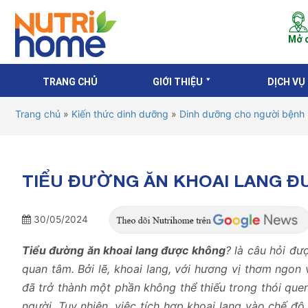
Mở c
TRANG CHỦ
GIỚI THIỆU
DỊCH VỤ
Trang chủ
»
Kiến thức dinh dưỡng
»
Dinh dưỡng cho người bệnh
TIỂU ĐƯỜNG ĂN KHOAI LANG Đ
30/05/2024
Tiểu đường ăn khoai lang được không
? là câu hỏi đư
quan tâm. Bởi lẽ, khoai lang, với hương vị thơm ngon 
đã trở thành một phần không thể thiếu trong thói que
người. Tuy nhiên, việc tích hợp khoai lang vào chế đ