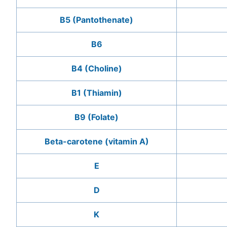
B5 (Pantothenate)
B6
B4 (Choline)
B1 (Thiamin)
B9 (Folate)
Beta-carotene (vitamin A)
E
D
K