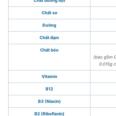
Chất đường bột
Chất xơ
Đường
Chất đạm
Chất béo
(bao gồm 0
0.015g 
Vitamin
B12
B3 (Niacin)
B2 (Riboflavin)