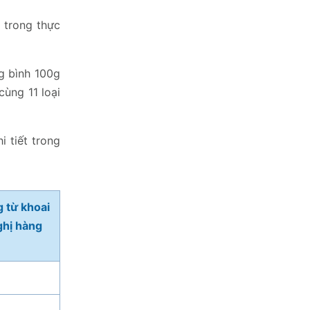
a trong thực
g bình 100g
cùng 11 loại
i tiết trong
g từ khoai
ghị hàng