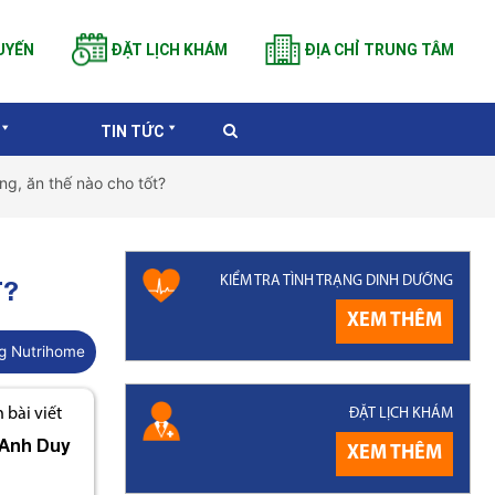
UYẾN
ĐẶT LỊCH KHÁM
ĐỊA CHỈ TRUNG TÂM
TIN TỨC
g, ăn thế nào cho tốt?
KIỂM TRA TÌNH TRẠNG DINH DƯỠNG
T?
XEM THÊM
g Nutrihome
ĐẶT LỊCH KHÁM
bài viết
Anh Duy
XEM THÊM