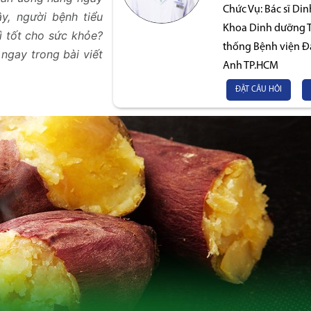
Chức Vụ:
Bác sĩ Di
y, người bệnh tiểu
Khoa Dinh dưỡng Ti
ì tốt cho sức khỏe?
thống Bệnh viện Đ
ngay trong bài viết
Anh TP.HCM
ĐẶT CÂU HỎI