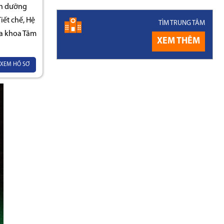
nh dưỡng
ết chế, Hệ
TÌM TRUNG TÂM
a khoa Tâm
XEM THÊM
XEM HỒ SƠ