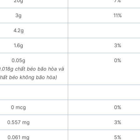
20g
7%
3g
11%
4.2g
1.6g
3%
0.05g
0%
.018g chất béo bão hòa và
chất béo không bão hòa)
0 mcg
0%
0.557 mg
3%
0.061 mg
5%