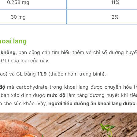
0.258 mg
11%
30 mg
2%
oai lang
c không
, bạn cũng cần tìm hiểu thêm về chỉ số đường huyế
GL) của loại của này.
ao) và GL bằng
11.9
(thuộc nhóm trung bình).
độ
mà carbohydrate trong khoai lang được chuyển hóa 
p bạn xác định được
mức độ
làm tăng đường huyết khi tiêu
n cho sức khỏe. Vậy,
người tiểu đường ăn khoai lang được