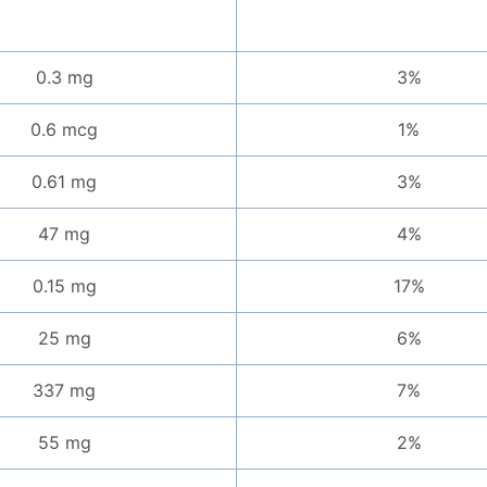
0.3 mg
3%
0.6 mcg
1%
0.61 mg
3%
47 mg
4%
0.15 mg
17%
25 mg
6%
337 mg
7%
55 mg
2%