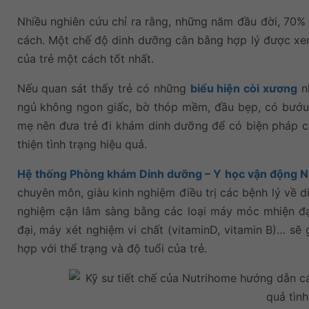
Nhiều nghiên cứu chỉ ra rằng, những năm đầu đời, 70
cách. Một chế độ dinh dưỡng cân bằng hợp lý được xem 
của trẻ một cách tốt nhất.
Nếu quan sát thấy trẻ có những
biểu hiện còi xương
nh
ngủ không ngon giấc, bờ thóp mềm, đầu bẹp, có bướu
mẹ nên đưa trẻ đi khám dinh dưỡng để có biện pháp c
thiện tình trạng hiệu quả.
Hệ thống Phòng khám Dinh dưỡng – Y học vận động 
chuyên môn, giàu kinh nghiệm điều trị các bệnh lý về d
nghiệm cận lâm sàng bằng các loại máy móc mhiện đại – 
đại, máy xét nghiệm vi chất (vitaminD, vitamin B)… 
hợp với thể trạng và độ tuổi của trẻ.