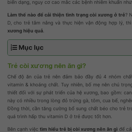
biến dạng, nguy cơ cao mắc các bệnh nhiễm khuẩn như 
Làm thế nào để cải thiện tình trạng còi xương ở trẻ
? 
D, cho trẻ tắm nắng và thực hiện vận động hợp lý, t
xương hiệu quả
.
Mục lục
Trẻ còi xương nên ăn gì?
Chế độ ăn của trẻ nên đảm bảo đầy đủ 4 nhóm chất
vitamin & khoáng chất. Tuy nhiên, bố mẹ nên chú trọn
thiết đối với sự phát triển của hệ xương, bao gồm: can
này có nhiều trong lòng đỏ trứng gà, tôm, cua bể, nghêu
Đồng thời, cần tăng cường bổ sung chất béo cho trẻ t
quá trình hấp thu vitamin D ở trẻ được tốt hơn.
Bên cạnh việc
tìm hiểu trẻ bị còi xương nên ăn gì
để cải