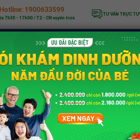
Hotline: 1900633599
TƯ VẤN TRỰC TU
a 7h30 - 17h00 / T2 - CN xuyên trưa
ĐẶC BIỆT
KHÁM DINH DƯỠNG
BẢNG GIÁ
nh dưỡng trẻ em
»
Phát triển chiều cao cho trẻ
»
Trẻ còi xương nên ăn
ỐNG SỮA GÌ?
Tác giả:
Trung tâm Dinh dưỡng
iển toàn diện, đặc
Tư vấn chuyên môn b
này. Vì vậy,
trẻ còi
BS
Trần Thị Trà
ạng này luôn là mối
Chức Vụ:
Bác sĩ Din