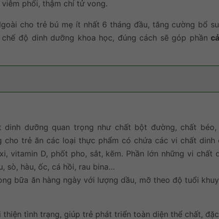
viêm phổi, thậm chí tử vong.
Ngoài cho trẻ bú mẹ ít nhất 6 tháng đầu, tăng cường bổ su
hì chế độ dinh dưỡng khoa học, đúng cách sẽ góp phần
cả
 dinh dưỡng quan trọng như chất bột đường, chất béo,
g cho trẻ ăn các loại thực phẩm có chứa các vi chất dinh
xi, vitamin D, phốt pho, sắt, kẽm. Phần lớn những vi chất
, sò, hàu, ốc, cá hồi, rau bina…
rong bữa ăn hàng ngày với lượng dầu, mỡ theo độ tuổi khuy
 thiện tình trạng, giúp trẻ phát triển toàn diện thể chất, đặc