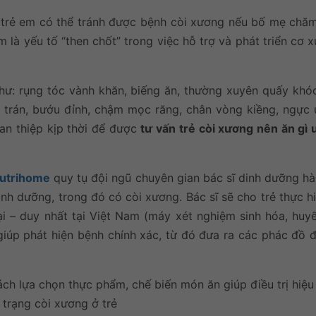
% trẻ em có thể tránh được bệnh còi xương nếu bố mẹ chă
là yếu tố “then chốt” trong việc hỗ trợ và phát triển cơ
ư: rụng tóc vành khăn, biếng ăn, thường xuyên quấy khóc
 trán, bướu đỉnh, chậm mọc răng, chân vòng kiềng, ngực
an thiệp kịp thời để được
tư vấn trẻ còi xương nên ăn gì 
Nutrihome
quy tụ đội ngũ chuyên gian bác sĩ dinh dưỡng hà
inh dưỡng, trong đó có còi xương. Bác sĩ sẽ cho trẻ thực h
duy nhất tại Việt Nam (máy xét nghiệm sinh hóa, huyết
sẽ giúp phát hiện bệnh chính xác, từ đó đưa ra các phác đồ đ