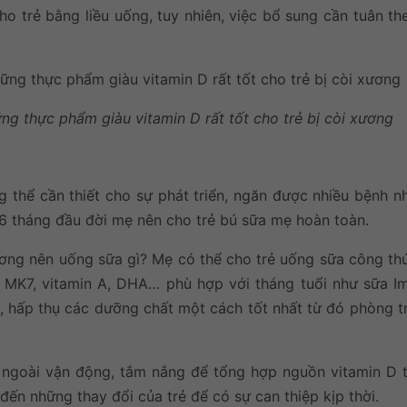
o trẻ bằng liều uống, tuy nhiên, việc bổ sung cần tuân th
ng thực phẩm giàu vitamin D rất tốt cho trẻ bị còi xương
 thể cần thiết cho sự phát triển, ngăn được nhiều bệnh nh
 tháng đầu đời mẹ nên cho trẻ bú sữa mẹ hoàn toàn.
xương nên uống sữa gì? Mẹ có thể cho trẻ uống sữa công th
K2 MK7, vitamin A, DHA… phù hợp với tháng tuổi như sữa I
, hấp thụ các dưỡng chất một cách tốt nhất từ đó phòng tr
ngoài vận động, tắm nắng để tổng hợp nguồn vitamin D t
đến những thay đổi của trẻ để có sự can thiệp kịp thời.