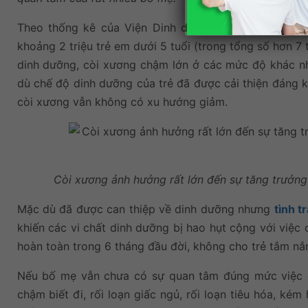
Theo thống kê của Viện Dinh dưỡng Quốc gia, năm 
khoảng 2 triệu trẻ em dưới 5 tuổi (trong tổng số hơn 7 t
dinh dưỡng, còi xương chậm lớn ở các mức độ khác nh
dù chế độ dinh dưỡng của trẻ đã được cải thiện đáng k
còi xương vẫn không có xu hướng giảm.
Còi xương ảnh hưởng rất lớn đến sự tăng trưởng 
Mặc dù đã được can thiệp về dinh dưỡng nhưng
tình t
khiến các vi chất dinh dưỡng bị hao hụt cộng với việ
hoàn toàn trong 6 tháng đầu đời, không cho trẻ tắm nắ
Nếu bố mẹ vẫn chưa có sự quan tâm đúng mức việc đi
chậm biết đi, rối loạn giấc ngủ, rối loạn tiêu hóa, kém