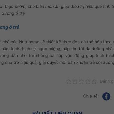
n thực phẩm, chế biến món ăn giúp điều trị hiệu quả tình t
xương ở trẻ
ương ở trẻ
t chế của Nutrihome sẽ thiết kế thực đơn cá thể hóa theo 
 nhằm kích thích sự ngon miệng, hấp thu tối đa dưỡng chấ
ướng dẫn cho trẻ những bài tập vận động giúp kích thíc
ng cho trẻ hiệu quả, giải quyết mối băn khoăn trẻ còi xươn
Đánh gi
Chia sẻ:
BÀI VIẾT LIÊN QUAN