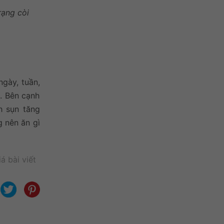
rạng còi
ngày, tuần,
t. Bên cạnh
h sụn tăng
g nên ăn gì
á bài viết