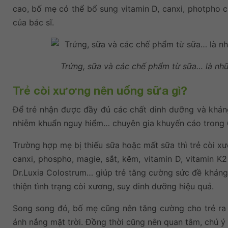
cao, bố mẹ có thể bổ sung vitamin D, canxi, photpho ch
của bác sĩ.
Trứng, sữa và các chế phẩm từ sữa… là nhữ
Trẻ còi xương nên uống sữa gì?
Để trẻ nhận được đầy đủ các chất dinh dưỡng và kháng
nhiễm khuẩn nguy hiểm… chuyên gia khuyến cáo trong 6
Trường hợp mẹ bị thiếu sữa hoặc mất sữa thì trẻ còi 
canxi, phospho, magie, sắt, kẽm, vitamin D, vitamin 
Dr.Luxia Colostrum… giúp trẻ tăng cường sức đề kháng
thiện tình trạng còi xương, suy dinh dưỡng hiệu quả.
Song song đó, bố mẹ cũng nên tăng cường cho trẻ ra 
ánh nắng mặt trời. Đồng thời cũng nên quan tâm, chú ý 