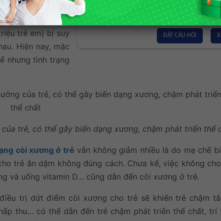
Trung tâm Dinh dư
2015, Việt Nam có
Nutrihome
riệu trẻ em) bị suy
ĐẶT CÂU HỎI
X
au. Hiện nay, mặc
ể nhưng tình trạng
của trẻ, có thể gây biến dạng xương, chậm phát triển thể 
rạng còi xương ở trẻ
vẫn không giảm nhiều là do mẹ chế b
c cho trẻ ăn dặm không đúng cách. Chưa kể, việc không cho
ng và uống vitamin D… cũng dẫn đến còi xương ở trẻ.
ều trị dứt điểm còi xương cho trẻ sẽ khiến trẻ chậm tă
 hấp thu… có thể dẫn đến trẻ chậm phát triển thể chất, trí