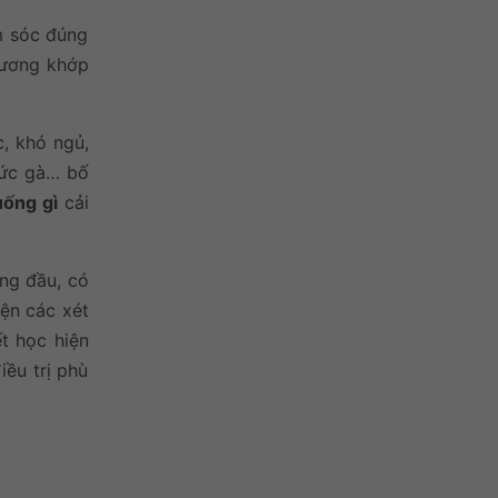
m sóc đúng
 xương khớp
, khó ngủ,
 ức gà… bố
uống gì
cải
ng đầu, có
iện các xét
 học hiện
iều trị phù