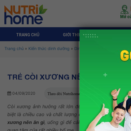
Mở cử
TRANG CHỦ
GIỚI THIỆU
DỊCH VỤ 
Trang chủ
»
Kiến thức dinh dưỡng
»
Dinh dưỡng theo độ tuổi
»
Di
TRẺ CÒI XƯƠNG NÊN ĂN GÌ VÀ U
04/09/2020
Còi xương ảnh hưởng rất lớn đến sức khỏe, sự phát tr
biệt là chiều cao và chất lượng cuộc sống của trẻ sau 
xương nên ăn gì
, uống gì để cải thiện hiệu quả tình tr
quan tâm của rất nhiều bố mẹ.