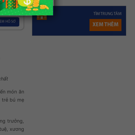
ỡng
TÌM TRUNG TÂM
EM HỒ SƠ
XEM THÊM
chất
iến món ăn
 trẻ bú mẹ
ng trưởng,
 tuệ, xương