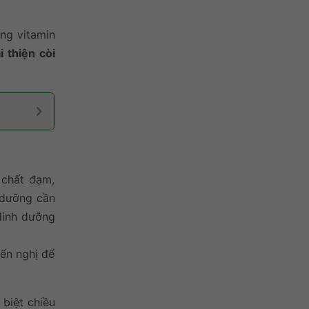
ng vitamin
i thiện còi
 chất đạm,
 dưỡng cần
 dinh dưỡng
ến nghị để
 biệt chiều