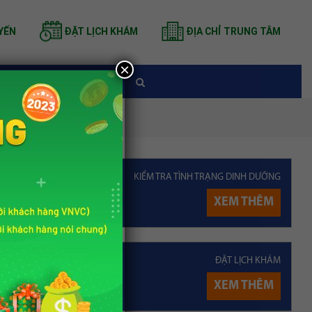
YẾN
ĐẶT LỊCH KHÁM
ĐỊA CHỈ TRUNG TÂM
×
TIN TỨC
 gì và uống sữa gì?
KIỂM TRA TÌNH TRẠNG DINH DƯỠNG
XEM THÊM
 Nutrihome
ĐẶT LỊCH KHÁM
ài viết
 Phương
XEM THÊM
h dưỡng