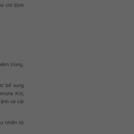
eo chỉ định
iễm trùng,
ức bổ sung
mmune Kid,
ánh và cải
ự nhiên từ