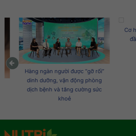
Cơ hội 
đầu tư
luy
Hàng ngàn người được “gỡ rối”
dinh dưỡng, vận động phòng
dịch bệnh và tăng cường sức
khoẻ