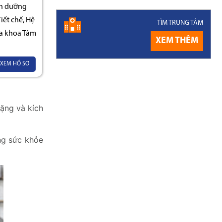
nh dưỡng
ết chế, Hệ
TÌM TRUNG TÂM
a khoa Tâm
XEM THÊM
XEM HỒ SƠ
nặng và kích
ng sức khỏe