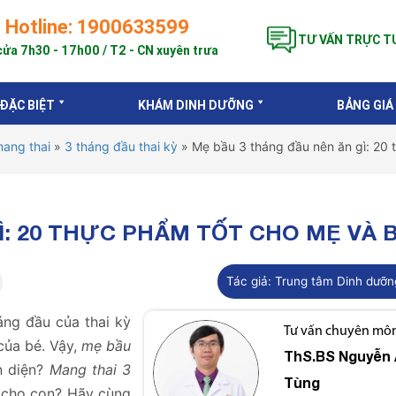
Hotline: 1900633599
TƯ VẤN TRỰC T
ửa 7h30 - 17h00 / T2 - CN xuyên trưa
 ĐẶC BIỆT
KHÁM DINH DƯỠNG
BẢNG GIÁ
ang thai
»
3 tháng đầu thai kỳ
»
Mẹ bầu 3 tháng đầu nên ăn gì: 20 
Ì: 20 THỰC PHẨM TỐT CHO MẸ VÀ 
Tác giả:
Trung tâm Dinh dưỡn
áng đầu của thai kỳ
Tư vấn chuyên môn 
của bé. Vậy,
mẹ bầu
ThS.BS
Nguyễn 
àn diện?
Mang thai 3
Tùng
 cho con? Hãy cùng