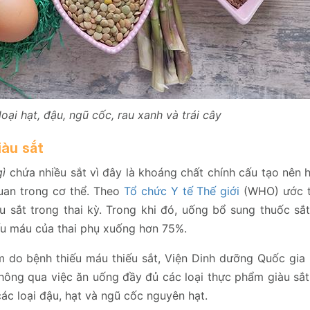
loại hạt, đậu, ngũ cốc, rau xanh và trái cây
iàu sắt
gì
chứa nhiều sắt vì đây là khoáng chất chính cấu tạo nên 
uan trong cơ thể. Theo
Tổ chức Y tế Thế giới
(WHO) ước t
 sắt trong thai kỳ. Trong khi đó, uống bổ sung thuốc sắ
ếu máu của thai phụ xuống hơn 75%.
m do bệnh thiếu máu thiếu sắt, Viện Dinh dưỡng Quốc gia
hông qua việc ăn uống đầy đủ các loại thực phẩm giàu sắt
các loại đậu, hạt và ngũ cốc nguyên hạt.