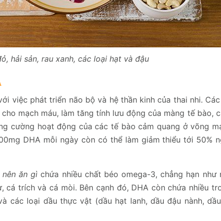
đỏ, hải sản, rau xanh, các loại hạt và đậu
A
ới việc phát triển não bộ và hệ thần kinh của thai nhi. Cá
i cho mạch máu, làm tăng tính lưu động của màng tế bào, c
 tăng cường hoạt động của các tế bào cảm quang ở võng m
000mg DHA mỗi ngày còn có thể làm giảm thiểu tới 50% n
 nên ăn gì
chứa nhiều chất béo omega-3, chẳng hạn như
ừ, cá trích và cá mòi. Bên cạnh đó, DHA còn chứa nhiều tr
 và các loại dầu thực vật (dầu hạt lanh, dầu đậu nành, dầ