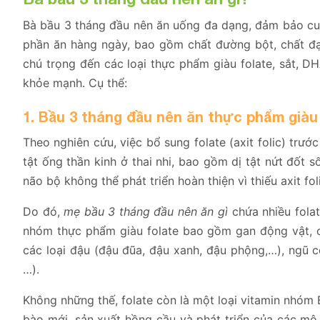
Bà bầu 3 tháng đầu nên ăn uống đa dạng, đảm bảo cu
phần ăn hàng ngày, bao gồm chất đường bột, chất đạ
chú trọng đến các loại thực phẩm giàu folate, sắt, DHA
khỏe mạnh. Cụ thể:
1. Bầu 3 tháng đầu nên ăn thực phẩm giàu
Theo nghiên cứu, việc bổ sung folate (axit folic) trư
tật ống thần kinh ở thai nhi, bao gồm dị tật nứt đốt số
não bộ không thể phát triển hoàn thiện vì thiếu axit fol
Do đó,
mẹ bầu 3 tháng đầu nên ăn gì
chứa nhiều folat
nhóm thực phẩm giàu folate bao gồm gan động vật, các
các loại đậu (đậu đũa, đậu xanh, đậu phộng,…), ngũ cố
…).
Không những thế, folate còn là một loại vitamin nhóm 
bào mới, sản xuất hồng cầu và phát triển của các mô.