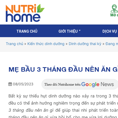
Mở c
TRANG CHỦ
GIỚI THIỆU
DỊCH VỤ
Trang chủ
»
Kiến thức dinh dưỡng
»
Dinh dưỡng thai kỳ
»
Đang m
MẸ BẦU 3 THÁNG ĐẦU NÊN ĂN G
08/05/2023
Bất kỳ sự thiếu hụt dinh dưỡng nào xảy ra trong 3 th
đều có thể ảnh hưởng nghiêm trọng đến sự phát triển 
3 tháng đầu nên ăn gì
để giúp thai nhi phát triển to
tháng đầu nên ăn gì
vừa bồi bổ cho mẹ vừa lợi dưỡng