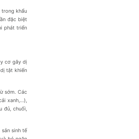
 trong khẩu
ần đặc biệt
i phát triển
uy cơ gây dị
dị tật khiến
từ sớm. Các
ải xanh,…),
u đủ, chuối,
 sản sinh tế
 và bé ngăn