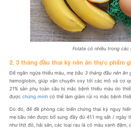
Folate có nhiều trong các 
2. 3 tháng đầu thai kỳ nên ăn thực phẩm g
Để ngăn ngừa thiếu máu,
mẹ bầu 3 tháng đầu nên ăn 
hemoglobin, giúp vận chuyển oxy tới các mô và cơ q
21% sản phụ toàn cầu bị mắc bệnh thiếu máu do thiếu
được
chứng minh
có thể làm giảm rủi ro mắc bệnh thi
Do đó, để đề phòng các biến chứng thai kỳ nguy hiể
mẹ bầu nên được bổ sung đầy đủ 41.1 mg sắt / ngày t
như thịt đỏ, hải sản, các loại rau lá có màu xanh đậm, 