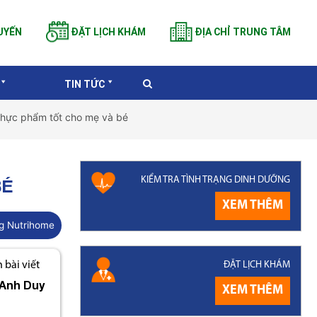
UYẾN
ĐẶT LỊCH KHÁM
ĐỊA CHỈ TRUNG TÂM
TIN TỨC
thực phẩm tốt cho mẹ và bé
KIỂM TRA TÌNH TRẠNG DINH DƯỠNG
BÉ
XEM THÊM
g Nutrihome
ĐẶT LỊCH KHÁM
bài viết
Anh Duy
XEM THÊM