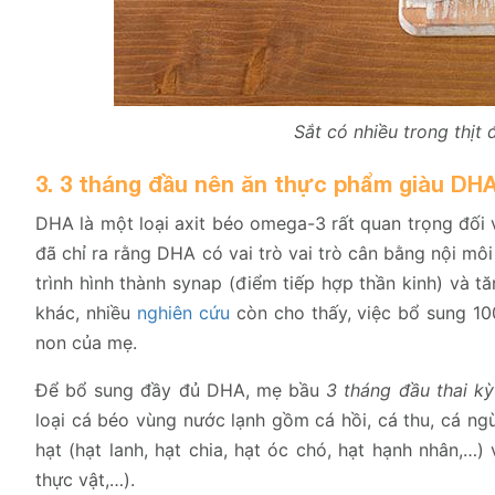
Sắt có nhiều trong thịt 
3. 3 tháng đầu nên ăn thực phẩm giàu DH
DHA là một loại axit béo omega-3 rất quan trọng đối v
đã chỉ ra rằng DHA có vai trò vai trò cân bằng nội mô
trình hình thành synap (điểm tiếp hợp thần kinh) và
khác, nhiều
nghiên cứu
còn cho thấy, việc bổ sung 1
non của mẹ.
Để bổ sung đầy đủ DHA, mẹ bầu
3 tháng đầu thai kỳ
loại cá béo vùng nước lạnh gồm cá hồi, cá thu, cá ng
hạt (hạt lanh, hạt chia, hạt óc chó, hạt hạnh nhân,…)
thực vật,…).