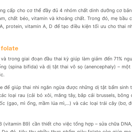
ng cấp cho cơ thể đầy đủ 4 nhóm chất dinh dưỡng cơ bản
m, chất béo, vitamin và khoáng chất. Trong đó, mẹ bầu c
, protein, vitamin A, D để tạo điều kiện tối ưu cho thai nh
 folate
ớc và trong giai đoạn đầu thai kỳ giúp làm giảm đến 71% ng
ng (spina bifida) và dị tật thai vô sọ (anencephaly) – một 
ic.
e để giúp thai nhi ngăn ngừa được những dị tật bẩm sinh 
 loại rau (cải bó xôi, măng tây, bắp cải brussels, bông c
c (gạo, mì ống, mầm lúa mì,…) và các loại trái cây (bơ, đ
B (vitamin B9) cần thiết cho việc tổng hợp – sửa chữa DNA,
 Do đó, tiêu thụ nhiều thực phẩm giàu folate còn giúp mẹ