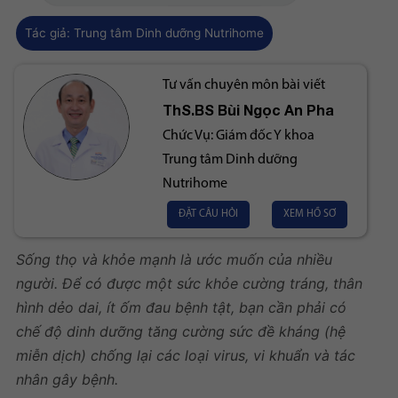
Tác giả:
Trung tâm Dinh dưỡng Nutrihome
Tư vấn chuyên môn bài viết
ThS.BS
Bùi Ngọc An Pha
Chức Vụ:
Giám đốc Y khoa
Trung tâm Dinh dưỡng
Nutrihome
ĐẶT CÂU HỎI
XEM HỒ SƠ
Sống thọ và khỏe mạnh là ước muốn của nhiều
người. Để có được một sức khỏe cường tráng, thân
hình dẻo dai, ít ốm đau bệnh tật, bạn cần phải có
chế độ
dinh dưỡng tăng cường sức đề kháng
(hệ
miễn dịch) chống lại các loại virus, vi khuẩn và tác
nhân gây bệnh.