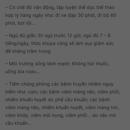
– Có chế độ vận động, tập luyện thể dục thể thao
hợp lý hàng ngày như: đi xe đạp 30 phút, đi bộ 60
phút, bơi lội…
– Ngủ đủ giấc: Đi ngủ trước 12 giờ, ngủ đủ 7 – 8
tiếng/ngày, thức khuya cũng sẽ làm suy giảm sức
đề kháng trầm trọng.
– Môi trường sống lành mạnh: Không hút thuốc,
uống bia rượu…
– Tiêm chủng phòng các bệnh truyền nhiễm nguy
hiểm như: cúm; các bệnh viêm màng não, viêm phổi,
nhiễm khuẩn huyết do phế cầu khuẩn; các bệnh
viêm màng não, nhiễm khuẩn huyết, viêm màng tim,
viêm khớp, viêm mũi họng, viêm phổi… do não mô
cầu khuẩn…