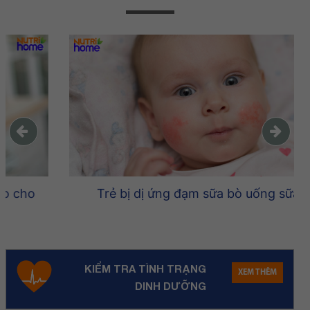
Trẻ bị dị ứng đạm sữa bò uống sữa gì?
KIỂM TRA TÌNH TRẠNG
XEM THÊM
DINH DƯỠNG