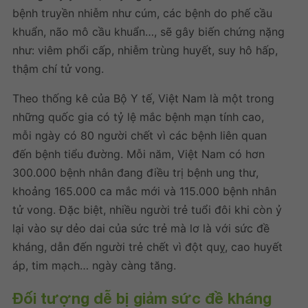
bệnh truyền nhiễm như cúm, các bệnh do phế cầu
khuẩn, não mô cầu khuẩn…, sẽ gây biến chứng nặng
như: viêm phổi cấp, nhiễm trùng huyết, suy hô hấp,
thậm chí tử vong.
Theo thống kê của Bộ Y tế, Việt Nam là một trong
những quốc gia có tỷ lệ mắc bệnh mạn tính cao,
mỗi ngày có 80 người chết vì các bệnh liên quan
đến bệnh tiểu đường. Mỗi năm, Việt Nam có hơn
300.000 bệnh nhân đang điều trị bệnh ung thư,
khoảng 165.000 ca mắc mới và 115.000 bệnh nhân
tử vong. Đặc biệt, nhiều người trẻ tuổi đôi khi còn ỷ
lại vào sự dẻo dai của sức trẻ mà lơ là với sức đề
kháng, dẫn đến người trẻ chết vì đột quỵ, cao huyết
áp, tim mạch… ngày càng tăng.
Đối tượng dễ bị giảm sức đề kháng