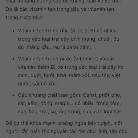
chất để tăng cường sức đề kháng, bảo vệ cơ thể.
Đó là các vitamin tan trong dầu và vitamin tan
trong nước như:
Vitamin tan trong dầu (A, D, E, K) có nhiều
trong các loại trái cây chín mọng, chuối, đu
đủ mãng cầu, rau lá xanh đậm.
Vitamin tan trong nước (Vitamin C và các
vitamin nhóm B) có trong các loại trái cây họ
cam, quýt, bưởi, kiwi, mâm xôi, dâu tây, việt
quốc, cải bó xôi…
Các khoáng chất bao gồm: Canxi, phốt pho,
sắt, kẽm, đồng, magie… có nhiều trong tôm,
cua, hàu, trai, sò, ốc, trứng, sữa, các loại hạt…
Để cơ thể khỏe mạnh, phòng ngừa bệnh dịch, mỗi
người cần tuân thủ nguyên tắc “ăn cho lành, tập cho