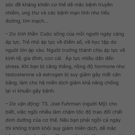
sức đề kháng khiến cơ thể dễ mắc bệnh truyền
nhiễm, ung thư và các bệnh mạn tính như tiểu
đường, tim mạch…
– Do tinh thần:
Cuộc sống của mỗi người ngày càng
áp lực. Trẻ nhỏ áp lực về điểm số, về học tập do
người lớn áp vào. Người trưởng thành chịu áp lực về
kinh tế, gia đình, con cái. Áp lực nhiều dẫn đến
stress. Khi bạn bị căng thẳng, nồng độ hormone như
testosterone và estrogen bị suy giảm gây mất cân
bằng, làm cho hệ miễn dịch giảm khả năng chống
lại vi khuẩn gây bệnh.
– Do vận động:
TS. Joel Fuhrman (người Mỹ) cho
biết, việc ngồi nhiều làm chậm tốc độ trao đổi chất
dinh dưỡng của cơ thể. Nếu bạn phải ngồi cả ngày
thì không tránh khỏi suy giảm miễn dịch, dễ mắc