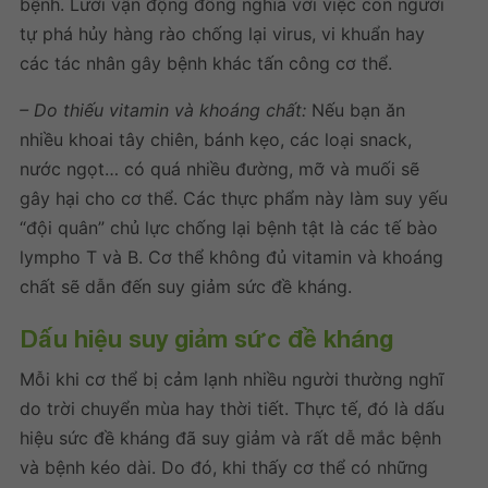
bệnh. Lười vận động đồng nghĩa với việc con người
tự phá hủy hàng rào chống lại virus, vi khuẩn hay
các tác nhân gây bệnh khác tấn công cơ thể.
– Do thiếu vitamin và khoáng chất:
Nếu bạn ăn
nhiều khoai tây chiên, bánh kẹo, các loại snack,
nước ngọt… có quá nhiều đường, mỡ và muối sẽ
gây hại cho cơ thể. Các thực phẩm này làm suy yếu
“đội quân” chủ lực chống lại bệnh tật là các tế bào
lympho T và B. Cơ thể không đủ vitamin và khoáng
chất sẽ dẫn đến suy giảm sức đề kháng.
Dấu hiệu suy giảm sức đề kháng
Mỗi khi cơ thể bị cảm lạnh nhiều người thường nghĩ
do trời chuyển mùa hay thời tiết. Thực tế, đó là
dấu
hiệu sức đề kháng đã suy giảm
và rất dễ mắc bệnh
và bệnh kéo dài. Do đó, khi thấy cơ thể có những