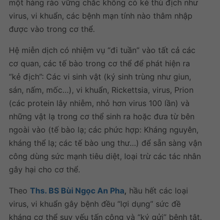
một hàng rào vững chắc không có kẻ thù địch như
virus, vi khuẩn, các bệnh mạn tính nào thâm nhập
được vào trong cơ thể.
Hệ miễn dịch có nhiệm vụ “đi tuần” vào tất cả các
cơ quan, các tế bào trong cơ thể để phát hiện ra
“kẻ địch”: Các vi sinh vật (ký sinh trùng như giun,
sán, nấm, mốc…), vi khuẩn, Rickettsia, virus, Prion
(các protein lây nhiễm, nhỏ hơn virus 100 lần) và
những vật lạ trong cơ thể sinh ra hoặc đưa từ bên
ngoài vào (tế bào lạ; các phức hợp: Kháng nguyên,
kháng thể lạ; các tế bào ung thư…) để sẵn sàng vận
công dùng sức mạnh tiêu diệt, loại trừ các tác nhân
gây hại cho cơ thể.
Theo
Ths. BS Bùi Ngọc An Pha
,
hầu hết các loại
virus, vi khuẩn gây bệnh đều “lợi dụng” sức đề
kháng cơ thể suy yếu tấn công và “ký gửi” bệnh tật.