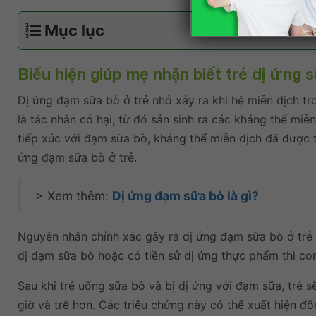
Mục lục
Biểu hiện giúp mẹ nhận biết trẻ dị ứn
Dị ứng đạm sữa bò ở trẻ nhỏ xảy ra khi hệ miễn dịch tr
là tác nhân có hại, từ đó sản sinh ra các kháng thể miễ
tiếp xúc với đạm sữa bò, kháng thể miễn dịch đã được t
ứng đạm sữa bò ở trẻ.
> Xem thêm:
Dị ứng đạm sữa bò là gì?
Nguyên nhân chính xác gây ra dị ứng đạm sữa bò ở trẻ 
dị đạm sữa bò hoặc có tiền sử dị ứng thực phẩm thì co
Sau khi trẻ uống sữa bò và bị dị ứng với đạm sữa, trẻ 
giờ và trễ hơn. Các triệu chứng này có thể xuất hiện đ