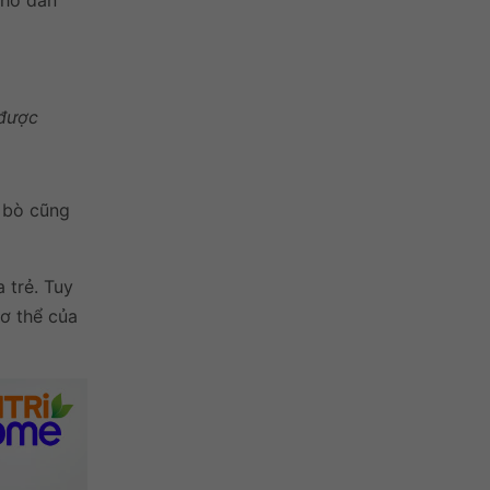
thở dẫn
 được
a bò cũng
 trẻ. Tuy
cơ thể của