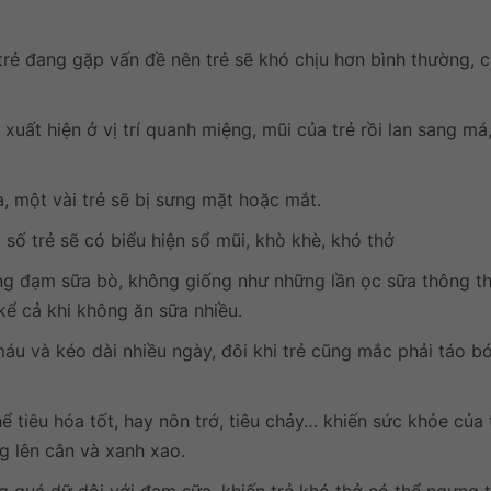
 trẻ đang gặp vấn đề nên trẻ sẽ khó chịu hơn bình thường, 
uất hiện ở vị trí quanh miệng, mũi của trẻ rồi lan sang má
, một vài trẻ sẽ bị sưng mặt hoặc mắt.
số trẻ sẽ có biểu hiện sổ mũi, khò khè, khó thở
 ứng đạm sữa bò, không giống như những lần ọc sữa thông th
kể cả khi không ăn sữa nhiều.
 máu và kéo dài nhiều ngày, đôi khi trẻ cũng mắc phải táo bó
ể tiêu hóa tốt, hay nôn trớ, tiêu chảy… khiến sức khỏe của 
g lên cân và xanh xao.