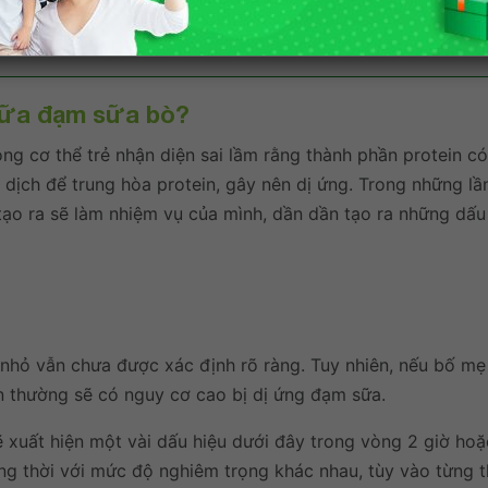
g sữa đạm sữa bò?
ong cơ thể trẻ nhận diện sai lầm rằng thành phần protein c
n dịch để trung hòa protein, gây nên dị ứng. Trong những lầ
ạo ra sẽ làm nhiệm vụ của mình, dần dần tạo ra những dấu 
nhỏ vẫn chưa được xác định rõ ràng. Tuy nhiên, nếu bố mẹ 
n thường sẽ có nguy cơ cao bị dị ứng đạm sữa.
sẽ xuất hiện một vài dấu hiệu dưới đây trong vòng 2 giờ ho
ồng thời với mức độ nghiêm trọng khác nhau, tùy vào từng 