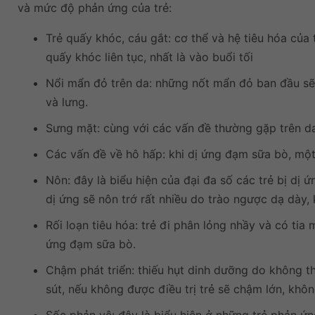
và mức độ phản ứng của trẻ:
Trẻ quấy khóc, cáu gắt: cơ thể và hệ tiêu hóa của
quấy khóc liên tục, nhất là vào buổi tối
Nổi mẩn đỏ trên da: những nốt mẩn đỏ ban đầu sẽ x
và lưng.
Sưng mặt: cùng với các vấn đề thường gặp trên da
Các vấn đề về hô hấp: khi dị ứng đạm sữa bò, một 
Nôn: đây là biểu hiện của đại đa số các trẻ bị dị
dị ứng sẽ nôn trớ rất nhiều do trào ngược dạ dày, 
Rối loạn tiêu hóa: trẻ đi phân lỏng nhầy và có tia
ứng đạm sữa bò.
Chậm phát triển: thiếu hụt dinh dưỡng do không th
sút, nếu không được điều trị trẻ sẽ chậm lớn, khôn