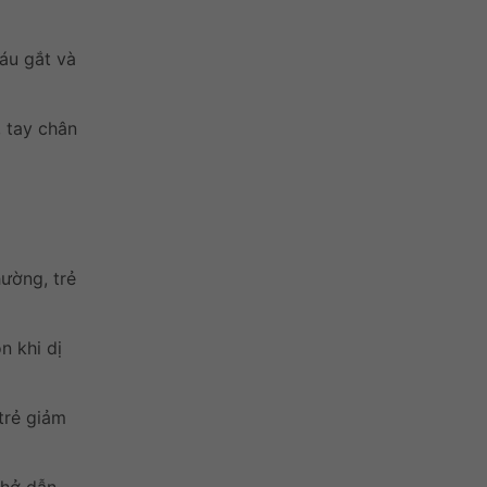
cáu gắt và
, tay chân
ường, trẻ
n khi dị
trẻ giảm