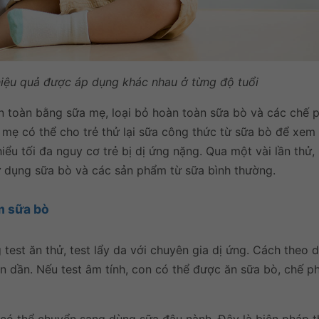
hiệu quả được áp dụng khác nhau ở từng độ tuổi
hoàn toàn bằng sữa mẹ, loại bỏ hoàn toàn sữa bò và các chế
n, mẹ có thể cho trẻ thử lại sữa công thức từ sữa bò để xe
hiểu tối đa nguy cơ trẻ bị dị ứng nặng. Qua một vài lần thử, 
sử dụng sữa bò và các sản phẩm từ sữa bình thường.
m sữa bò
test ăn thử, test lẩy da với chuyên gia dị ứng. Cách theo 
ớn dần. Nếu test âm tính, con có thể được ăn sữa bò, chế 