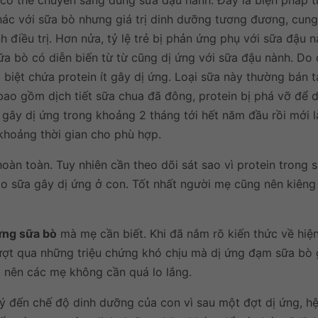
 có thể chuyển sang dùng sữa đậu nành. Đây là biện pháp t
khác với sữa bò nhưng giá trị dinh dưỡng tương đương, cun
h điều trị. Hơn nửa, tỷ lệ trẻ bị phản ứng phụ với sữa đậu n
ữa bò có diễn biến từ từ cũng dị ứng với sữa đậu nành. Do
biệt chứa protein ít gây dị ứng. Loại sữa này thường bán t
ao gồm dịch tiết sữa chua đã đông, protein bị phá vỡ để d
ít gây dị ứng trong khoảng 2 tháng tới hết năm đầu rồi mới 
i khoảng thời gian cho phù hợp.
oàn toàn. Tuy nhiên cần theo dõi sát sao vì protein trong 
 sữa gây dị ứng ở con. Tốt nhất người mẹ cũng nên kiêng
 ứng sữa bò
mà mẹ cần biết. Khi đã nắm rõ kiến thức về hiệ
vượt qua những triệu chứng khó chịu mà dị ứng đạm sữa bò 
ết nên các mẹ không cần quá lo lắng.
ý đến chế độ dinh dưỡng của con vì sau một đợt dị ứng, hệ