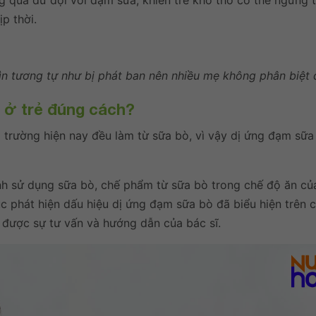
g quá dữ dội với đạm sữa, khiến trẻ khó thở có thể ngưng 
p thời.
n tương tự như bị phát ban nên nhiều mẹ không phân biệt
ò ở trẻ đúng cách?
ị trường hiện nay đều làm từ sữa bò, vì vậy dị ứng đạm sữ
ánh sử dụng sữa bò, chế phẩm từ sữa bò trong chế độ ăn của
lúc phát hiện dấu hiệu dị ứng đạm sữa bò đã biểu hiện trên 
ể được sự tư vấn và hướng dẫn của bác sĩ.