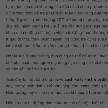
Trong trường hợp bệnh ở trẻ có diễn biến đột ngột, mẹ
tạm thời hiệu quả vì trong sữa đậu nành chứa protein 
đủ dưỡng chất để trẻ phát triển toàn diện trong quá trìn
thấp. Tuy nhiên, có khoảng 50% trẻ em bị dị ứng đạm s
sữa đậu nành không hiệu quả, trẻ cần dùng loại sữa đặc 
khoa dinh dưỡng của bệnh viện nhi. Công thức thường b
ít gây dị ứng, thủy phân casein. Nên cho trẻ dùng sữa 
lại với sữa bò. Nếu trẻ vẫn dị ứng thì bạn điều chỉnh lạ
Ngoài sữa ít gây dị ứng, bạn cũng có thể để trẻ bú mẹ h
chế phẩm sữa mà người mẹ dung nạp cũng có thể đi vào
và các sản phẩm từ sữa bò.
Trên đây là một số thông tin về
cách xử lý khi trẻ bị dị
này, mẹ sẽ bình tĩnh xử lý hơn, giúp con nhanh chóng 
Hiện tượng này chỉ là tạm thời, sau khi qua 3 tuổi sẽ h
Nếu có con bị dị ứng đạm sữa bò, mẹ cần đặc biệt chú 