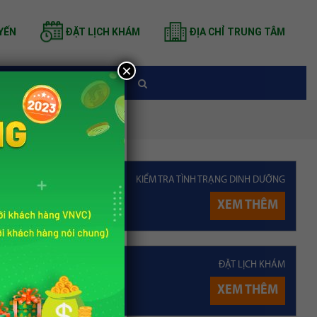
YẾN
ĐẶT LỊCH KHÁM
ĐỊA CHỈ TRUNG TÂM
×
TIN TỨC
a bò
KIỂM TRA TÌNH TRẠNG DINH DƯỠNG
XEM THÊM
 Nutrihome
ài viết
ĐẶT LỊCH KHÁM
XEM THÊM