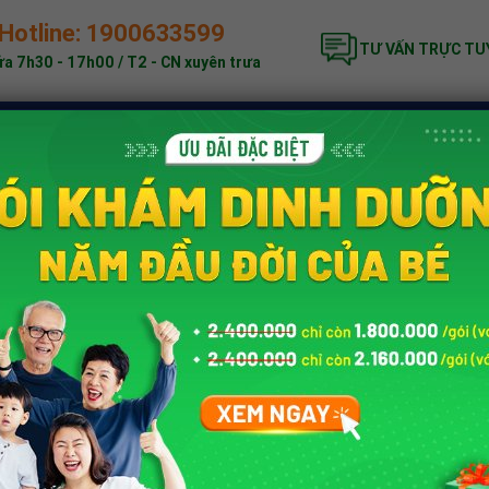
Hotline: 1900633599
TƯ VẤN TRỰC TU
a 7h30 - 17h00 / T2 - CN xuyên trưa
ĐẶC BIỆT
KHÁM DINH DƯỠNG
BẢNG GIÁ
nh dưỡng trẻ em
»
Hướng dẫn mẹ cách xử lý khi trẻ bị dị ứng đạm sữ
 TRẺ BỊ DỊ ỨNG ĐẠM SỮA BÒ
Tác giả:
Trung tâm Dinh dưỡng
hạy cảm với những thực phẩm có thành phần đạm sữa bò. B
ẻ bị dị ứng đạm sữa bò
. Cùng tìm hiểu nhé!