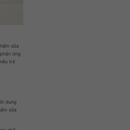
 phẩm sữa
m phản ứng
nếu trẻ
dõi dung
phẩm sữa