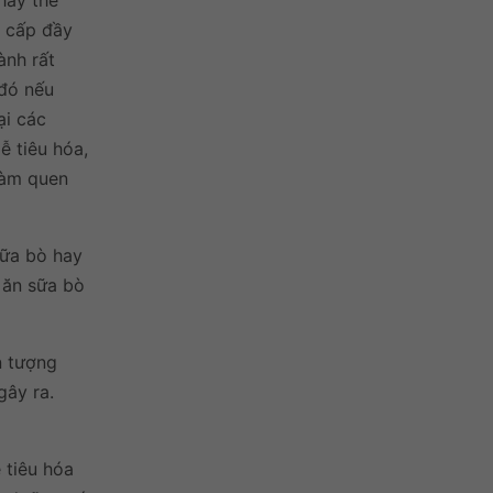
hay thế
g cấp đầy
ành rất
 đó nếu
ại các
ễ tiêu hóa,
làm quen
sữa bò hay
 ăn sữa bò
n tượng
gây ra.
 tiêu hóa