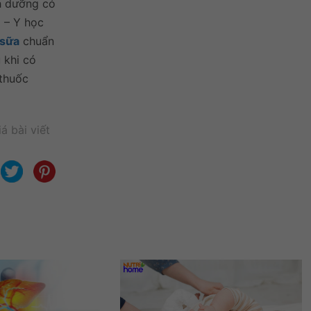
nh dưỡng có
 – Y học
 sữa
chuẩn
 khi có
 thuốc
á bài viết