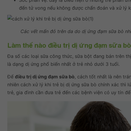
Sốc phản vệ: đây là biểu hiện ở những trẻ phản ứn
đến tử vong nếu không được chẩn đoán và xử lý kị
Các vết mẩn đỏ trên da do dị ứng đạm sữa bò nhì
Làm thế nào điều trị dị ứng đạm sữa b
Đa số các loại sữa công thức, sữa bột đang bán trên th
là dạng dị ứng phổ biến nhất ở trẻ nhỏ dưới 3 tuổi.
Để
điều trị dị ứng đạm sữa bò
, cách tốt nhất là nên tr
nhiên cách xử lý khi trẻ bị dị ứng sữa bò chính xác thì 
trẻ, gia đình cần đưa trẻ đến các bệnh viện có uy tín đ