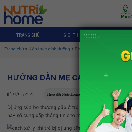
Mở cử
TRANG CHỦ
GIỚI THIỆU
DỊCH VỤ 
Trang chủ
»
Kiến thức dinh dưỡng
»
Dinh dưỡng theo độ tuổi
»
Di
HƯỚNG DẪN MẸ CÁCH XỬ LÝ KHI
17/07/2020
Dị ứng sữa bò thường gặp ở trẻ nhỏ có phản ứng quá n
này sẽ cung cấp thông tin cho mẹ về
cách xử lý khi tr