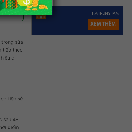
TÌM TRUNG TÂM
XEM THÊM
ó trong sữa
n tiếp theo
hiệu dị
có tiền sử
ặc sau 48
thời điểm