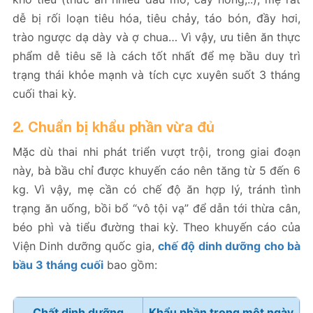
dễ bị rối loạn tiêu hóa, tiêu chảy, táo bón, đầy hơi,
trào ngược dạ dày và ợ chua… Vì vậy, ưu tiên ăn thực
phẩm dễ tiêu sẽ là cách tốt nhất để mẹ bầu duy trì
trạng thái khỏe mạnh và tích cực xuyên suốt 3 tháng
cuối thai kỳ.
2. Chuẩn bị khẩu phần vừa đủ
Mặc dù thai nhi phát triển vượt trội, trong giai đoạn
này, bà bầu chỉ được khuyến cáo nên tăng từ 5 đến 6
kg. Vì vậy, mẹ cần có chế độ ăn hợp lý, tránh tình
trạng ăn uống, bồi bổ “vô tội vạ” để dẫn tới thừa cân,
béo phì và tiểu đường thai kỳ. Theo khuyến cáo của
Viện Dinh dưỡng quốc gia,
chế độ dinh dưỡng cho bà
bầu 3 tháng cuối
bao gồm:
Chất dinh dưỡng
Khẩu phần trong một ngày