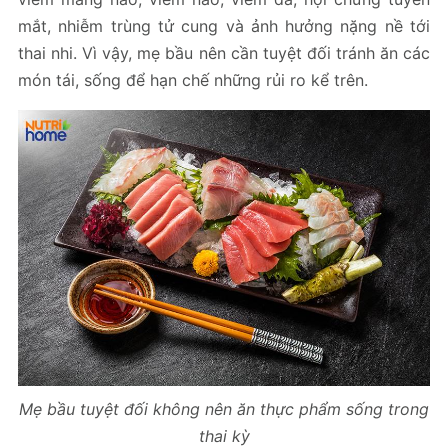
mắt, nhiễm trùng tử cung và ảnh hưởng nặng nề tới
thai nhi. Vì vậy, mẹ bầu nên cần tuyệt đối tránh ăn các
món tái, sống để hạn chế những rủi ro kể trên.
Mẹ bầu tuyệt đối không nên ăn thực phẩm sống trong
thai kỳ