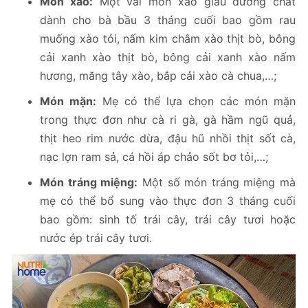
Món xào:
Một vài món xào giàu dưỡng chất
dành cho bà bầu 3 tháng cuối bao gồm rau
muống xào tỏi, nấm kim châm xào thịt bò, bông
cải xanh xào thịt bò, bông cải xanh xào nấm
hương, măng tây xào, bắp cải xào cà chua,…;
Món mặn:
Mẹ có thể lựa chọn các món mặn
trong thực đơn như cà ri gà, gà hầm ngũ quả,
thịt heo rim nước dừa, đậu hũ nhồi thịt sốt cà,
nạc lợn ram sả, cá hồi áp chảo sốt bơ tỏi,…;
Món tráng miệng:
Một số món tráng miệng mà
mẹ có thể bổ sung vào thực đơn 3 tháng cuối
bao gồm: sinh tố trái cây, trái cây tươi hoặc
nước ép trái cây tươi.