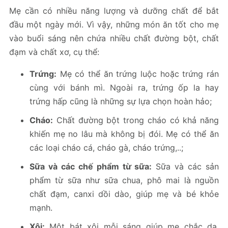
Mẹ cần có nhiều năng lượng và dưỡng chất để bắt
đầu một ngày mới. Vì vậy, những món ăn tốt cho mẹ
vào buổi sáng nên chứa nhiều chất đường bột, chất
đạm và chất xơ, cụ thể:
Trứng:
Mẹ có thể ăn trứng luộc hoặc trứng rán
cùng với bánh mì. Ngoài ra, trứng ốp la hay
trứng hấp cũng là những sự lựa chọn hoàn hảo;
Cháo:
Chất đường bột trong cháo có khả năng
khiến mẹ no lâu mà không bị đói. Mẹ có thể ăn
các loại cháo cá, cháo gà, cháo trứng,..;
Sữa và các chế phẩm từ sữa:
Sữa và các sản
phẩm từ sữa như sữa chua, phô mai là nguồn
chất đạm, canxi dồi dào, giúp mẹ và bé khỏe
mạnh.
Xôi:
Một bát xôi mỗi sáng giúp mẹ chắc dạ,