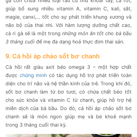
gà còn chứa nhiều loại rau củ như khoai tây, cà rốt,
giúp bổ sung nhiều vitamin A, vitamin C, kali, sắt,
magie, canxi,… tốt cho sự phát triển khung xương và
não bộ của thai nhi. Với hàm lượng dưỡng chất cao,
cà ri gà sẽ là một trong
những món ăn tốt cho bà bầu
3 tháng cuối
để mẹ đa dạng hoá thực đơn thai sản.
9. Cá hồi áp chảo sốt bơ chanh
Cà hồi rất giàu axit béo omega 3 – một hợp chất
được
chứng minh
có tác dụng hỗ trợ phát triển toàn
diện cho trí não và hệ thần kinh của trẻ. Trong khi đó,
sốt bơ chanh làm từ bơ tươi, có chứa chất béo tốt
cho sức khỏe và vitamin C từ chanh, giúp hỗ trợ hệ
miễn dịch của bà bầu. Do đó, cá hồi áp chảo sốt bơ
chanh sẽ là món ngon giúp mẹ và bé khoẻ mạnh
trong 3 tháng cuối thai kỳ.