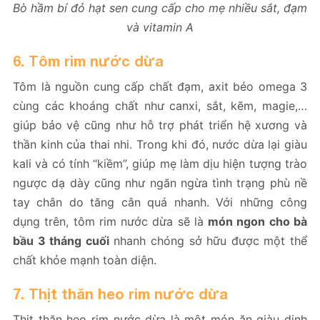
Bò hầm bí đỏ hạt sen cung cấp cho mẹ nhiều sắt, đạm
và vitamin A
6. Tôm rim nước dừa
Tôm là nguồn cung cấp chất đạm, axit béo omega 3
cùng các khoáng chất như canxi, sắt, kẽm, magie,…
giúp bảo vệ cũng như hỗ trợ phát triển hệ xương và
thần kinh của thai nhi. Trong khi đó, nước dừa lại giàu
kali và có tính “kiềm”, giúp mẹ làm dịu hiện tượng trào
ngược dạ dày cũng như ngăn ngừa tình trạng phù nề
tay chân do tăng cân quá nhanh. Với những công
dụng trên, tôm rim nước dừa sẽ là
món ngon cho bà
bầu 3 tháng cuối
nhanh chóng sở hữu được một thể
chất khỏe mạnh toàn diện.
7. Thịt thăn heo rim nước dừa
Thịt thăn heo rim nước dừa là một món ăn giàu dinh