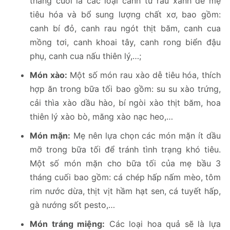
tháng cuối là các loại canh từ rau xanh để mẹ
tiêu hóa và bổ sung lượng chất xơ, bao gồm:
canh bí đỏ, canh rau ngót thịt băm, canh cua
mồng tơi, canh khoai tây, canh rong biển đậu
phụ, canh cua nấu thiên lý,…;
Món xào:
Một số món rau xào dễ tiêu hóa, thích
hợp ăn trong bữa tối bao gồm: su su xào trứng,
cải thìa xào dầu hào, bí ngòi xào thịt băm, hoa
thiên lý xào bò, măng xào nạc heo,…
Món mặn:
Mẹ nên lựa chọn các món mặn ít dầu
mỡ trong bữa tối để tránh tình trạng khó tiêu.
Một số món mặn cho bữa tối của mẹ bầu 3
tháng cuối bao gồm: cá chép hấp nấm mèo, tôm
rim nước dừa, thịt vịt hầm hạt sen, cá tuyết hấp,
gà nướng sốt pesto,…
Món tráng miệng:
Các loại hoa quả sẽ là lựa