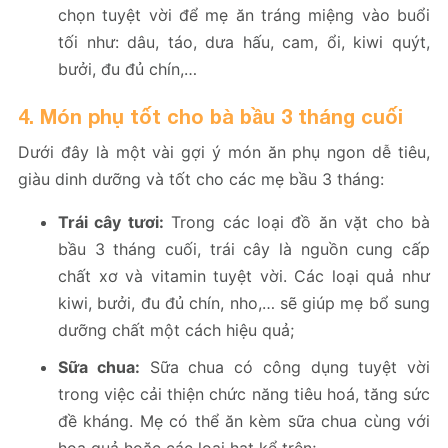
chọn tuyệt vời để mẹ ăn tráng miệng vào buổi
tối như: dâu, táo, dưa hấu, cam, ổi, kiwi quýt,
bưởi, đu đủ chín,…
4. Món phụ tốt cho bà bầu 3 tháng cuối
Dưới đây là một vài gợi ý món ăn phụ ngon dễ tiêu,
giàu dinh dưỡng và tốt cho các mẹ bầu 3 tháng:
Trái cây tươi:
Trong các loại đồ ăn vặt cho bà
bầu 3 tháng cuối, trái cây là nguồn cung cấp
chất xơ và vitamin tuyệt vời. Các loại quả như
kiwi, bưởi, đu đủ chín, nho,… sẽ giúp mẹ bổ sung
dưỡng chất một cách hiệu quả;
Sữa chua:
Sữa chua có công dụng tuyệt vời
trong việc cải thiện chức năng tiêu hoá, tăng sức
đề kháng. Mẹ có thể ăn kèm sữa chua cùng với
hoa quả hoặc các loại hạt kể trên;