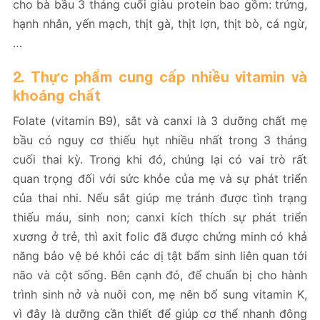
cho bà bầu 3 tháng cuối giàu protein bao gồm: trứng,
hạnh nhân, yến mạch, thịt gà, thịt lợn, thịt bò, cá ngừ,
…
2. Thực phẩm cung cấp nhiều vitamin và
khoáng chất
Folate (vitamin B9), sắt và canxi là 3 dưỡng chất mẹ
bầu có nguy cơ thiếu hụt nhiều nhất trong 3 tháng
cuối thai kỳ. Trong khi đó, chúng lại có vai trò rất
quan trọng đối với sức khỏe của mẹ và sự phát triển
của thai nhi. Nếu sắt giúp mẹ tránh được tình trạng
thiếu máu, sinh non; canxi kích thích sự phát triển
xương ở trẻ, thì axit folic đã được chứng minh có khả
năng bảo vệ bé khỏi các dị tật bẩm sinh liên quan tới
não và cột sống. Bên cạnh đó, để chuẩn bị cho hành
trình sinh nở và nuôi con, mẹ nên bổ sung vitamin K,
vì đây là dưỡng cần thiết để giúp cơ thể nhanh đông