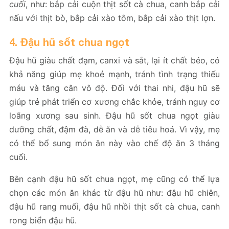
cuối
, như: bắp cải cuộn thịt sốt cà chua, canh bắp cải
nấu với thịt bò, bắp cải xào tôm, bắp cải xào thịt lợn.
4. Đậu hũ sốt chua ngọt
Đậu hũ giàu chất đạm, canxi và sắt, lại ít chất béo, có
khả năng giúp mẹ khoẻ mạnh, tránh tình trạng thiếu
máu và tăng cân vô độ. Đối với thai nhi, đậu hũ sẽ
giúp trẻ phát triển cơ xương chắc khỏe, tránh nguy cơ
loãng xương sau sinh. Đậu hũ sốt chua ngọt giàu
dưỡng chất, đậm đà, dễ ăn và dễ tiêu hoá. Vì vậy, mẹ
có thể bổ sung món ăn này vào chế độ ăn 3 tháng
cuối.
Bên cạnh đậu hũ sốt chua ngọt, mẹ cũng có thể lựa
chọn các món ăn khác từ đậu hũ như: đậu hũ chiên,
đậu hũ rang muối, đậu hũ nhồi thịt sốt cà chua, canh
rong biển đậu hũ.