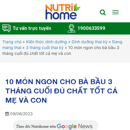
Toggle
navigat
Tư vấn trực tuyến
1900633599
Trang chủ
»
Kiến thức dinh dưỡng
»
Dinh dưỡng thai kỳ
»
Đang
mang thai
»
3 tháng cuối thai kỳ
»
10 món ngon cho bà bầu 3
tháng cuối đủ chất tốt cả mẹ và con
10 MÓN NGON CHO BÀ BẦU 3
THÁNG CUỐI ĐỦ CHẤT TỐT CẢ
MẸ VÀ CON
09/06/2023