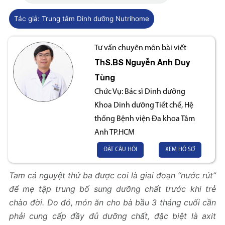
Tác giả:
Trung tâm Dinh dưỡng Nutrihome
Tư vấn chuyên môn bài viết
ThS.BS
Nguyễn Anh Duy
Tùng
Chức Vụ:
Bác sĩ Dinh dưỡng
Khoa Dinh dưỡng Tiết chế, Hệ
thống Bệnh viện Đa khoa Tâm
Anh TP.HCM
ĐẶT CÂU HỎI
XEM HỒ SƠ
Tam cá nguyệt thứ ba được coi là giai đoạn “nước rút”
để mẹ tập trung bổ sung dưỡng chất trước khi trẻ
chào đời. Do đó, món ăn cho bà bầu 3 tháng cuối cần
phải cung cấp đầy đủ dưỡng chất, đặc biệt là axit