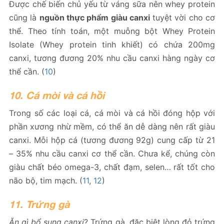
Được chế biến chủ yếu từ váng sữa nên whey protein
cũng là
nguồn thực phẩm giàu canxi
tuyệt vời cho cơ
thể. Theo tính toán, một muỗng bột Whey Protein
Isolate (Whey protein tinh khiết) có chứa 200mg
canxi, tương đương 20% nhu cầu canxi hàng ngày cơ
thể cần. (
10
)
10. Cá mòi và cá hồi
Trong số các loại cá, cá mòi và cá hồi đóng hộp với
phần xương nhừ mềm, có thể ăn dễ dàng nên rất giàu
canxi. Mỗi hộp cá (tương đương 92g) cung cấp từ 21
– 35% nhu cầu canxi cơ thể cần. Chưa kể, chúng còn
giàu chất béo omega-3, chất đạm, selen… rất tốt cho
não bộ, tim mạch. (
11
,
12
)
11. Trứng gà
Ăn gì bổ sung canxi
? Trứng gà, đặc biệt lòng đỏ trứng