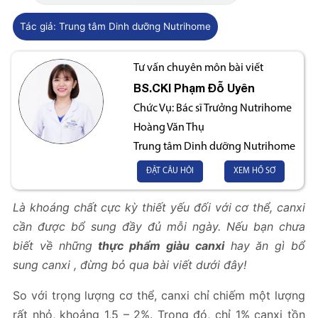
Tác giả:
Trung tâm Dinh dưỡng Nutrihome
Tư vấn chuyên môn bài viết
BS.CKI
Phạm Đỗ Uyên
Chức Vụ:
Bác sĩ Trưởng Nutrihome
Hoàng Văn Thụ
Trung tâm Dinh dưỡng Nutrihome
ĐẶT CÂU HỎI
XEM HỒ SƠ
Là khoáng chất cực kỳ thiết yếu đối với cơ thể, canxi
cần được bổ sung đầy đủ mỗi ngày. Nếu bạn chưa
biết về những
thực phẩm giàu canxi
hay ăn gì bổ
sung canxi , đừng bỏ qua bài viết dưới đây!
So với trọng lượng cơ thể, canxi chỉ chiếm một lượng
rất nhỏ, khoảng 1,5 – 2%. Trong đó, chỉ 1% canxi tồn