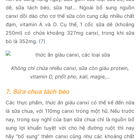
dê, sữa tách béo, sữa hạt… Ngoài bổ sung nguồn
canxi dồi dào cho cơ thể sữa còn cung cấp nhiều chất
đạm, vitamin A và D. Cụ thể, 1 cốc sữa dê (khoảng
250ml) có chứa khoảng 327mg canxi, trong khi sữa
bò là 352mg. (
7
)
Không chỉ chứa nhiều canxi, sữa còn giàu protein,
vitamin D, phốt pho, kali, magie,…
7. Sữa chua tách béo
Các thực phẩm,
thức ăn giàu canxi
có thể kể đến nữa
là sữa chua, với 110mg canxi trong một hũ. Nếu trước
nay, trong suy nghĩ của bạn sữa chua chỉ là nguồn bổ
sung lợi khuẩn tuyệt vời cho hệ đường ruột thì nay
hãy “bổ sung” thêm canxi cũng như các khoáng chất