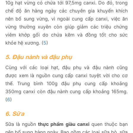
10g hạt vừng có chứa tới 97,5mg canxi. Do đó, trong
chế độ ăn hàng ngày các chuyên gia khuyến khích
nên bổ sung vừng, vì ngoài cung cấp canxi, việc ăn
vừng thường xuyên còn giúp giảm các triệu chứng
viêm khớp gối do chứa kẽm và đồng tốt cho sức
khỏe hệ xương. (
5
)
5. Đậu nành và đậu phụ
Cùng với các loại hạt, đậu phụ và đậu nành cũng
được xem là nguồn cung cấp canxi tuyệt vời cho cơ
thể. Trung bình 100g đậu phụ cung cấp khoảng
350mg canxi còn đậu nành cung cấp khoảng 165mg.
(
6
)
6. Sữa
Sữa là nguồn
thực phẩm giàu canxi
quen thuộc bạn
nên bổ sung hàng ngày. Bao gồm các loại sữa bò, sữa