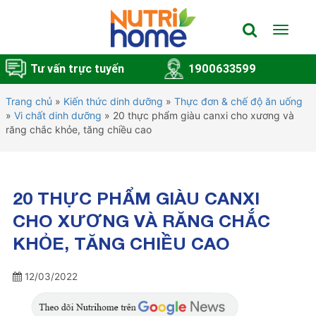
Toggle
navigat
Tư vấn trực tuyến
1900633599
Trang chủ
»
Kiến thức dinh dưỡng
»
Thực đơn & chế độ ăn uống
»
Vi chất dinh dưỡng
»
20 thực phẩm giàu canxi cho xương và
răng chắc khỏe, tăng chiều cao
20 THỰC PHẨM GIÀU CANXI
CHO XƯƠNG VÀ RĂNG CHẮC
KHỎE, TĂNG CHIỀU CAO
12/03/2022