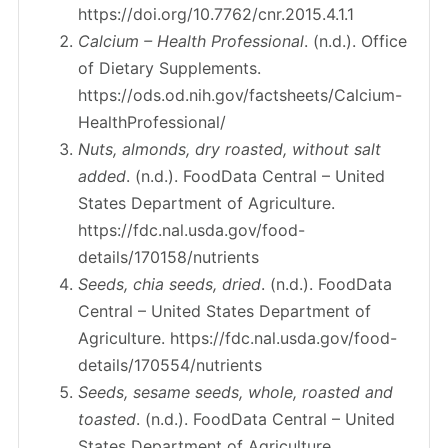
https://doi.org/10.7762/cnr.2015.4.1.1
Calcium – Health Professional
. (n.d.). Office
of Dietary Supplements.
https://ods.od.nih.gov/factsheets/Calcium-
HealthProfessional/
Nuts, almonds, dry roasted, without salt
added
. (n.d.). FoodData Central – United
States Department of Agriculture.
https://fdc.nal.usda.gov/food-
details/170158/nutrients
Seeds, chia seeds, dried
. (n.d.). FoodData
Central – United States Department of
Agriculture. https://fdc.nal.usda.gov/food-
details/170554/nutrients
Seeds, sesame seeds, whole, roasted and
toasted
. (n.d.). FoodData Central – United
States Department of Agriculture.