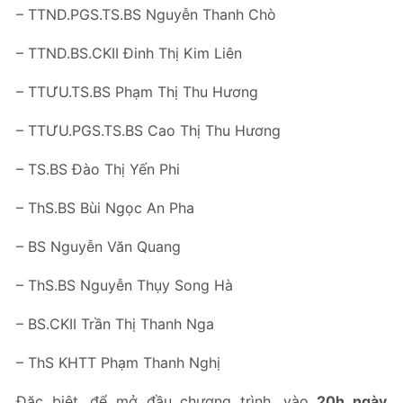
– TTND.PGS.TS.BS Nguyễn Thanh Chò
– TTND.BS.CKII Đinh Thị Kim Liên
– TTƯU.TS.BS Phạm Thị Thu Hương
– TTƯU.PGS.TS.BS Cao Thị Thu Hương
– TS.BS Đào Thị Yến Phi
– ThS.BS Bùi Ngọc An Pha
– BS Nguyễn Văn Quang
– ThS.BS Nguyễn Thụy Song Hà
– BS.CKII Trần Thị Thanh Nga
– ThS KHTT Phạm Thanh Nghị
Đặc biệt, để mở đầu chương trình, vào
20h ngày