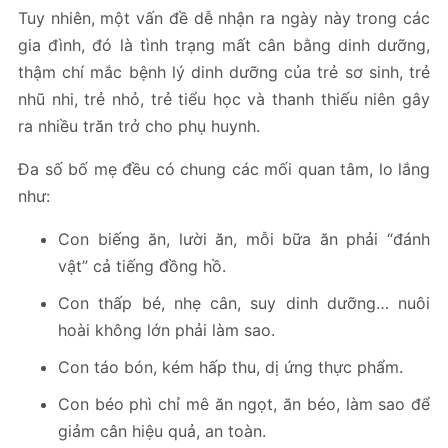
Tuy nhiên, một vấn đề dễ nhận ra ngày này trong các
gia đình, đó là tình trạng mất cân bằng dinh dưỡng,
thậm chí mắc bệnh lý dinh dưỡng của trẻ sơ sinh, trẻ
nhũ nhi, trẻ nhỏ, trẻ tiểu học và thanh thiếu niên gây
ra nhiều trăn trở cho phụ huynh.
Đa số bố mẹ đều có chung các mối quan tâm, lo lắng
như:
Con biếng ăn, lười ăn, mỗi bữa ăn phải “đánh
vật” cả tiếng đồng hồ.
Con thấp bé, nhẹ cân, suy dinh dưỡng… nuôi
hoài không lớn phải làm sao.
Con táo bón, kém hấp thu, dị ứng thực phẩm.
Con béo phì chỉ mê ăn ngọt, ăn béo, làm sao để
giảm cân hiệu quả, an toàn.