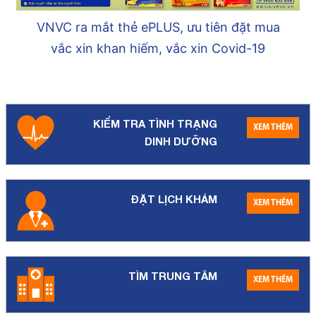
Vì sao cần khám dinh dưỡng trực tiếp,
không nên khám online?
KIỂM TRA TÌNH TRẠNG
XEM THÊM
DINH DƯỠNG
ĐẶT LỊCH KHÁM
XEM THÊM
TÌM TRUNG TÂM
XEM THÊM