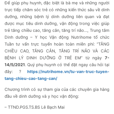
Để giúp phụ huynh, đặc biệt là bà mẹ và những người
trực tiếp chăm sóc trẻ có những kiến thức sâu về dinh
dưỡng, những bệnh lý dinh dưỡng liên quan và đạt
được mục tiêu dinh dưỡng, vận động trong việc giúp
trẻ tăng chiều cao, tăng cân, tăng trí não…, Trung tâm
Dinh dưỡng – Y học Vận động Nutrihome tổ chức
Tuần tư vấn trực tuyến hoàn toàn miễn phí: “TĂNG
CHIỀU CAO, TĂNG CÂN, TĂNG TRÍ NÃO VÀ CÁC
BỆNH LÝ DINH DƯỠNG Ở TRẺ EM” từ ngày
7-
14/5/2021
. Quý phụ huynh có thể đặt ngay câu hỏi tại
đây: ?
https://nutrihome.vn/tu-van-truc-tuyen-
tang-chieu-cao-tang-can/
Chương trình có sự tham gia của các chuyên gia hàng
đầu về dinh dưỡng và y học vận động:
– TTND.PGS.TS.BS Lê Bạch Mai