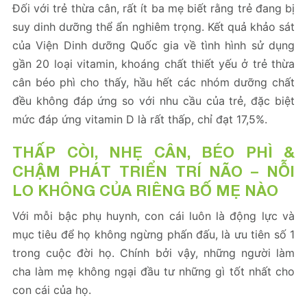
Đối với trẻ thừa cân, rất ít ba mẹ biết rằng trẻ đang bị
suy dinh dưỡng thể ẩn nghiêm trọng. Kết quả khảo sát
của Viện Dinh dưỡng Quốc gia về tình hình sử dụng
gần 20 loại vitamin, khoáng chất thiết yếu ở trẻ thừa
cân béo phì cho thấy, hầu hết các nhóm dưỡng chất
đều không đáp ứng so với nhu cầu của trẻ, đặc biệt
mức đáp ứng vitamin D là rất thấp, chỉ đạt 17,5%.
THẤP CÒI, NHẸ CÂN, BÉO PHÌ &
CHẬM PHÁT TRIỂN TRÍ NÃO – NỖI
LO KHÔNG CỦA RIÊNG BỐ MẸ NÀO
Với mỗi bậc phụ huynh, con cái luôn là động lực và
mục tiêu để họ không ngừng phấn đấu, là ưu tiên số 1
trong cuộc đời họ. Chính bởi vậy, những người làm
cha làm mẹ không ngại đầu tư những gì tốt nhất cho
con cái của họ.