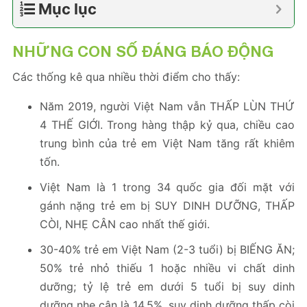
Mục lục
NHỮNG CON SỐ ĐÁNG BÁO ĐỘNG
Các thống kê qua nhiều thời điểm cho thấy:
Năm 2019, người Việt Nam vẫn THẤP LÙN THỨ
4 THẾ GIỚI. Trong hàng thập kỷ qua, chiều cao
trung bình của trẻ em Việt Nam tăng rất khiêm
tốn.
Việt Nam là 1 trong 34 quốc gia đối mặt với
gánh nặng trẻ em bị SUY DINH DƯỠNG, THẤP
CÒI, NHẸ CÂN cao nhất thế giới.
30-40% trẻ em Việt Nam (2-3 tuổi) bị BIẾNG ĂN;
50% trẻ nhỏ thiếu 1 hoặc nhiều vi chất dinh
dưỡng; tỷ lệ trẻ em dưới 5 tuổi bị suy dinh
dưỡng nhẹ cân là 14,5%, suy dinh dưỡng thấp còi