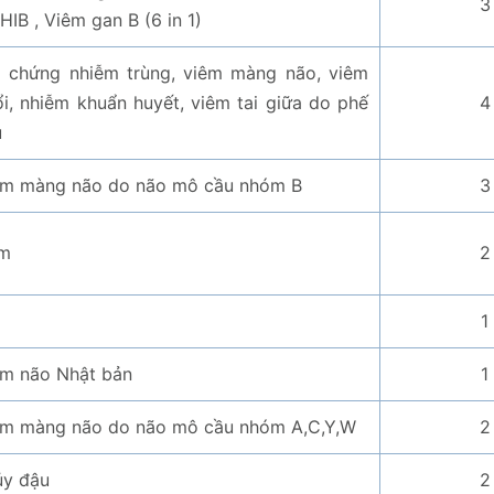
3
HIB , Viêm gan B (6 in 1)
i chứng nhiễm trùng, viêm màng não, viêm
i, nhiễm khuẩn huyết, viêm tai giữa do phế
4
u
êm màng não do não mô cầu nhóm B
3
m
2
1
êm não Nhật bản
1
êm màng não do não mô cầu nhóm A,C,Y,W
2
ủy đậu
2