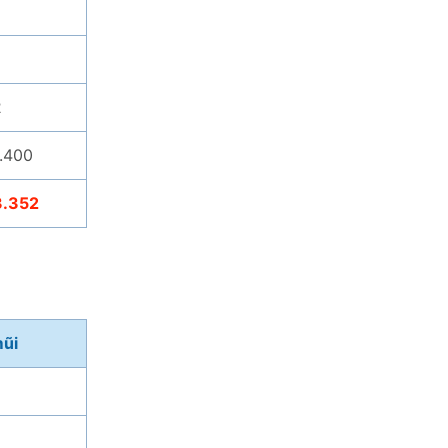
2
.400
3.352
mũi