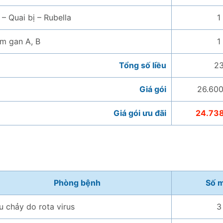
 – Quai bị – Rubella
1
m gan A, B
1
Tổng số liều
2
Giá gói
26.60
Giá gói ưu đãi
24.73
Phòng bệnh
Số 
u chảy do rota virus
3