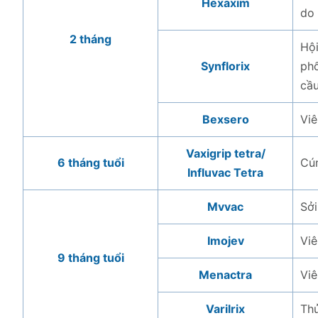
Hexaxim
do 
2 tháng
Hộ
Synflorix
phổ
cầ
Bexsero
Vi
Vaxigrip tetra/
6 tháng tuổi
Cú
Influvac Tetra
Mvvac
Sởi
Imojev
Vi
9 tháng tuổi
Menactra
Vi
Varilrix
Th