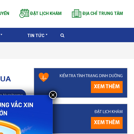
UYẾN
ĐẶT LỊCH KHÁM
ĐỊA CHỈ TRUNG TÂM
TIN TỨC
KIỂM TRA TÌNH TRẠNG DINH DƯỠNG
MUA
XEM THÊM
g Nutrihome
iúp trẻ hình
ĐẶT LỊCH KHÁM
àng đăng ký
XEM THÊM
lịch, không
ó trượt giá,