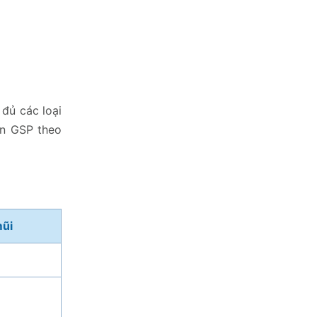
 đủ các loại
ẩn GSP theo
mũi