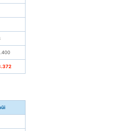
3
0.400
8.372
mũi