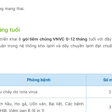
ng mang thai.
áng tuổi
triển khai 8
gói tiêm chủng VNVC 0-12 tháng
tuổi với đầy
quản trong hệ thống kho lạnh và dây chuyền lạnh đạt chu
Phòng bệnh
Số 
u chảy do rota virus
2
h hầu, Ho gà, Uốn ván, Bại liệt, Các bệnh
3
HIB, Viêm gan B (6 in 1)