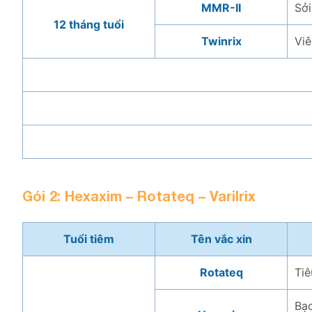
MMR-II
Sởi
12 tháng tuổi
Twinrix
Viê
Gói 2: Hexaxim – Rotateq – Varilrix
Tuổi tiêm
Tên vắc xin
Rotateq
Tiê
Bạc