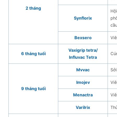
2 tháng
Hộ
Synflorix
phổ
cầ
Bexsero
Vi
Vaxigrip tetra/
6 tháng tuổi
Cú
Influvac Tetra
Mvvac
Sởi
Imojev
Vi
9 tháng tuổi
Menactra
Vi
Varilrix
Th