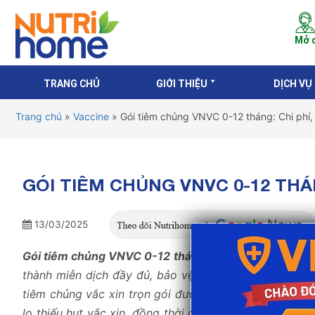
Mở c
TRANG CHỦ
GIỚI THIỆU
DỊCH VỤ
Trang chủ
»
Vaccine
»
Gói tiêm chủng VNVC 0-12 tháng: Chi phí,
GÓI TIÊM CHỦNG VNVC 0-12 THÁ
13/03/2025
Gói tiêm chủng VNVC 0-12 tháng
cung cấp đầy đủ các 
thành miễn dịch đầy đủ, bảo vệ trẻ khỏi nguy cơ lâ
tiêm chủng vắc xin trọn gói được đảm bảo luôn có đủ 
lo thiếu hụt vắc xin, đồng thời giữ giá vắc xin bình ổn