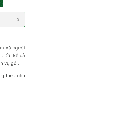
em và người
ác đồ, kể cả
h vụ gói.
ng theo nhu