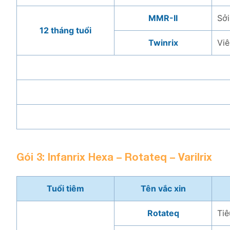
MMR-II
Sởi
12 tháng tuổi
Twinrix
Viê
Gói 3: Infanrix Hexa – Rotateq – Varilrix
Tuổi tiêm
Tên vắc xin
Rotateq
Tiê