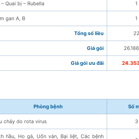
 – Quai bị – Rubella
1
m gan A, B
1
Tổng số liều
2
Giá gói
26.186
Giá gói ưu đãi
24.35
Phòng bệnh
Số 
u chảy do rota virus
3
h hầu, Ho gà, Uốn ván, Bại liệt, Các bệnh