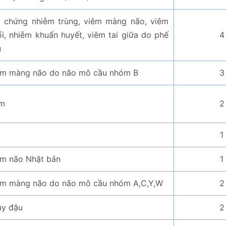
i chứng nhiễm trùng, viêm màng não, viêm
i, nhiễm khuẩn huyết, viêm tai giữa do phế
4
u
êm màng não do não mô cầu nhóm B
3
m
2
1
êm não Nhật bản
1
êm màng não do não mô cầu nhóm A,C,Y,W
2
ủy đậu
2