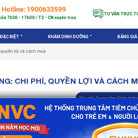
Hotline: 1900633599
TƯ VẤN TRỰC T
ửa 7h30 - 17h00 / T2 - CN xuyên trưa
 ĐẶC BIỆT
KHÁM DINH DƯỠNG
BẢNG GIÁ
 quyền lợi và cách mua
NG: CHI PHÍ, QUYỀN LỢI VÀ CÁCH 
Tác giả:
Trung tâm Dinh dưỡn
loại vắc xin quan trọng, cần thiết trong giai đoạn 1 tuổi, g
y nhiễm và mắc các bệnh truyền nhiễm nguy hiểm. Khách h
vắc xin trong gói, giúp trẻ được tiêm chủng đầy đủ, đúng 
 trong suốt thời gian hợp đồng, dù cho thị trường vắc xin c