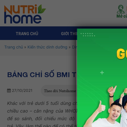
Mở cử
TRANG CHỦ
GIỚI THIỆU
DỊCH VỤ 
Trang chủ
»
Kiến thức dinh dưỡng
»
Dinh dưỡng theo độ tuổi
»
Di
BẢNG CHỈ SỐ BMI TRẺ TỪ 5 – 19 
27/10/2021
Khác với trẻ dưới 5 tuổi dùng chỉ số Zcore (theo bảng
chiều cao – cân nặng của WHO), thì trẻ từ 5 -19 tuổi 
để so sánh, đối chiếu mức độ tăng trưởng cân nặng
trẻ.
Vậy, làm thế nào để có thể tính được
chỉ số BMI của