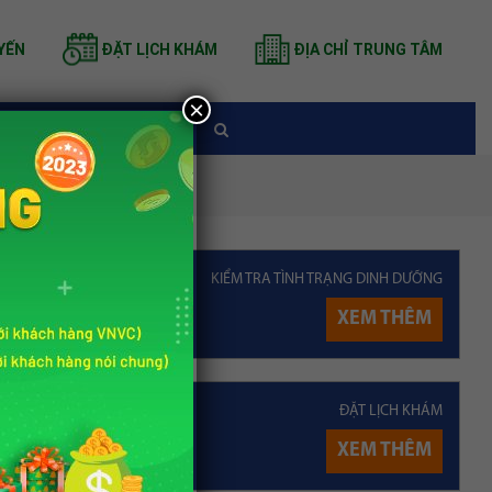
YẾN
ĐẶT LỊCH KHÁM
ĐỊA CHỈ TRUNG TÂM
×
TIN TỨC
KIỂM TRA TÌNH TRẠNG DINH DƯỠNG
XEM THÊM
 Nutrihome
ĐẶT LỊCH KHÁM
ài viết
 Phương
XEM THÊM
h dưỡng