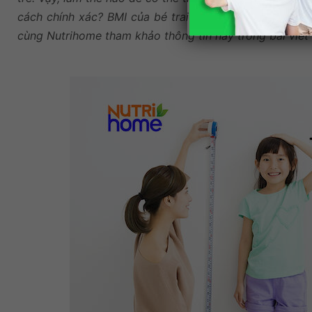
cách chính xác? BMI của bé trai và bé gái có khác n
cùng Nutrihome tham khảo thông tin này trong bài viết