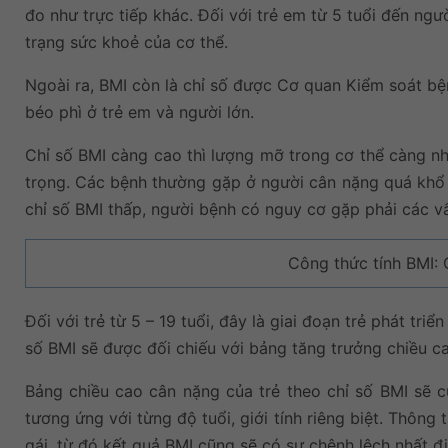
đo như trực tiếp khác. Đối với trẻ em từ 5 tuổi đến ng
trạng sức khoẻ của cơ thể.
Ngoài ra, BMI còn là chỉ số được Cơ quan Kiểm soát bệ
béo phì ở trẻ em và người lớn.
Chỉ số BMI càng cao thì lượng mỡ trong cơ thể càng nh
trọng. Các bệnh thường gặp ở người cân nặng quá khổ 
chỉ số BMI thấp, người bệnh có nguy cơ gặp phải các v
Công thức tính BMI: 
Đối với trẻ từ 5 – 19 tuổi, đây là giai đoạn trẻ phát tr
số BMI sẽ được đối chiếu với bảng tăng trưởng chiều 
Bảng chiều cao cân nặng của trẻ theo chỉ số BMI sẽ c
tương ứng với từng độ tuổi, giới tính riêng biệt. Thông
gái, từ đó kết quả BMI cũng sẽ có sự chênh lệch nhất đị