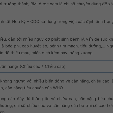
ười trưởng thành, BMI được xem là chỉ số chuyên dùng để xá
nh tật Hoa Kỳ – CDC sử dụng trong việc xác định tình trạn
iều, dẫn tới nhiều nguy cơ phát sinh bệnh lý, vấn đề sức 
là béo phì, cao huyết áp, bệnh tim mạch, tiểu đường,… Ngư
ấn đề thiếu máu, miễn dịch kém hay loãng xương.
Cân nặng/ (Chiều cao * Chiều cao)
iển không ngừng với nhiều biến động về cân nặng, chiều cao. 
cao, cân nặng tiêu chuẩn của WHO.
ung cấp đầy đủ thông tin về chiều cao, cân nặng tiêu chu
 thường, chỉ số chiều cao và cân nặng của bé trai sẽ cao hơ
nh.