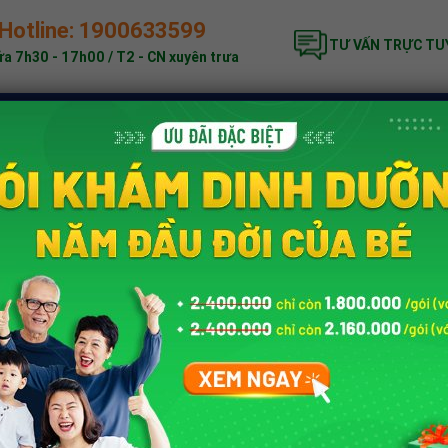
Hotline: 1900633599
TƯ VẤN TRỰC TU
a 7h30 - 17h00 / T2 - CN xuyên trưa
ĐẶC BIỆT
KHÁM DINH DƯỠNG
BẢNG GIÁ
nh dưỡng trẻ em
»
Bảng chỉ số BMI trẻ từ 5 – 19 tuổi
TUỔI
Tác giả:
Trung tâm Dinh dưỡng
 chuẩn tăng trưởng
Tư vấn chuyên môn b
sẽ dùng chỉ số BMI
BS
Trần Thị Trà
 và chiều cao của
Chức Vụ:
Bác sĩ Din
 trẻ 5-19 tuổi
một