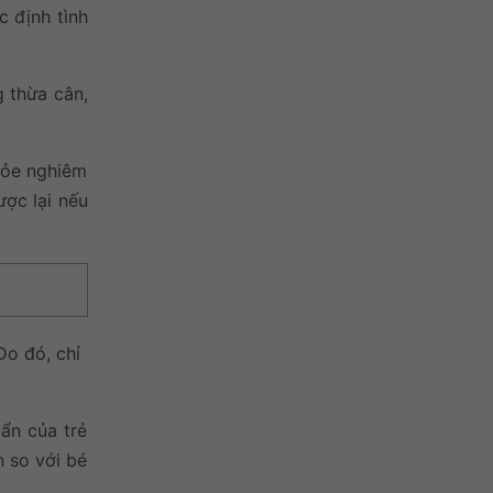
c định tình
g thừa cân,
khỏe nghiêm
ợc lại nếu
Do đó, chỉ
ẩn của trẻ
n so với bé