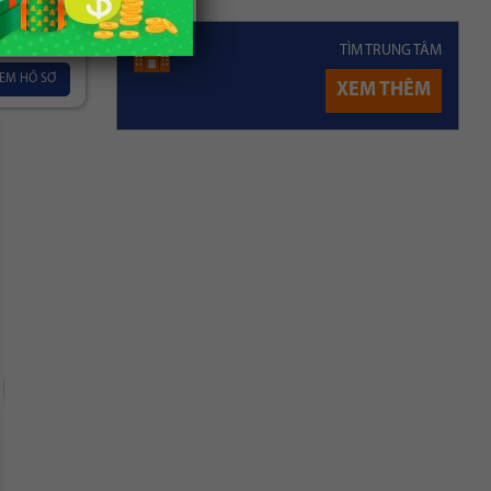
ỡng
TÌM TRUNG TÂM
EM HỒ SƠ
XEM THÊM