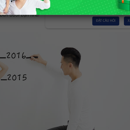
Trung tâm Dinh dư
hau hay không? Hãy
Nutrihome
 bên dưới bạn nhé!
ĐẶT CÂU HỎI
X