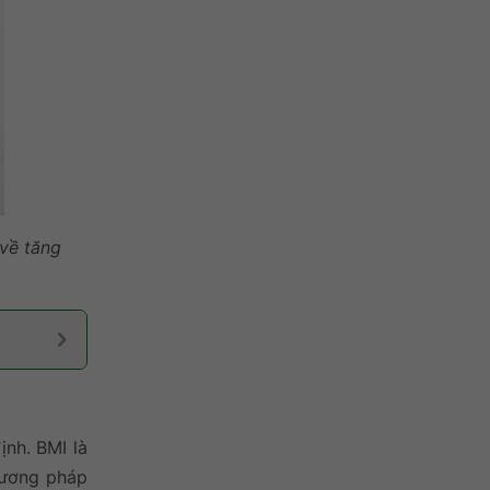
 về tăng
ịnh. BMI là
hương pháp