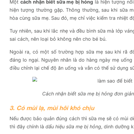
Một
cách nhận biết sữa mẹ bị hỏng
là hiện tượng nổi
hiện tượng thường gặp. Thông thường, sau khi sữa m
hòa cùng sữa mẹ. Sau đó, mẹ chỉ việc kiểm tra nhiệt đ
Tuy nhiên, sau khi lắc nhẹ và đều bình sữa mà lớp ván
sai cách, nên loại bỏ không nên cho bé bú.
Ngoài ra, có một số trường hợp sữa mẹ sau khi rã đô
đáng lo ngại. Nguyên nhân là do hàng ngày mẹ uống í
điều chỉnh lại chế độ ăn uống và vẫn có thể sử dụng s
Cách nhận biết sữa mẹ bị hỏng đơn giản
3. Có mùi lạ, mùi hôi khó chịu
Nếu được bảo quản đúng cách thì sữa mẹ sẽ có mùi dễ 
thì đây chính là
dấu hiệu sữa mẹ bị hỏng
, dinh dưỡng 