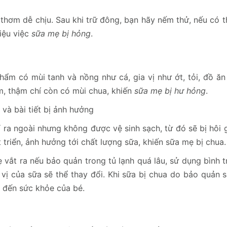
hơm dễ chịu. Sau khi trữ đông, bạn hãy nếm thử, nếu có th
hiệu việc
sữa mẹ bị hỏng
.
hẩm có mùi tanh và nồng như cá, gia vị như ớt, tỏi, đồ ă
m, thậm chí còn có mùi chua, khiến
sữa mẹ bị hư hỏng
.
 và bài tiết bị ảnh hưởng
ỉ ra ngoài nhưng không được vệ sinh sạch, từ đó sẽ bị hôi
triển, ảnh hưởng tới chất lượng sữa, khiến sữa mẹ bị chua.
ắt ra nếu bảo quản trong tủ lạnh quá lâu, sử dụng bình t
 vị của sữa sẽ thể thay đổi. Khi sữa bị chua do bảo quản 
 đến sức khỏe của bé.