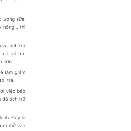
 lượng sữa.
y nóng… thì
 và tích trữ
 mới vắt ra.
n hơn.
sẽ làm giảm
ới trẻ.
ới việc bảo
 đã tích trữ
lạnh. Đây là
ở ra mở vào