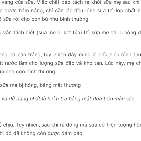
 váng của sữa. Việc chất béo tách ra khỏi sữa mẹ sau khi
ẹ được hâm nóng, chỉ cần lắc đều bình sữa thì lớp chất 
ộ sữa rồi cho con bú như bình thường.
g vẫn tách biệt (sữa mẹ bị kết tủa) thì sữa mẹ đã bị hỏng
ng có cặn trắng, tuy nhiên đây cũng là dấu hiệu bình th
t nước làm cho lượng sữa đặc và khó tan. Lúc này, mẹ ch
ữa cho con bình thường.
 và dễ dàng nhất là kiểm tra bằng mắt dựa trên màu sắc
chịu. Tuy nhiên, sau khi rã đông mà sữa có hiện tượng hôi
khi đó đã không còn được đảm bảo.