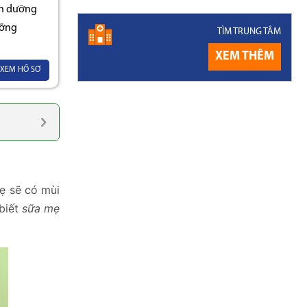
nh dưỡng
ưỡng
TÌM TRUNG TÂM
XEM THÊM
XEM HỒ SƠ
ẹ sẽ có mùi
 biết
sữa mẹ