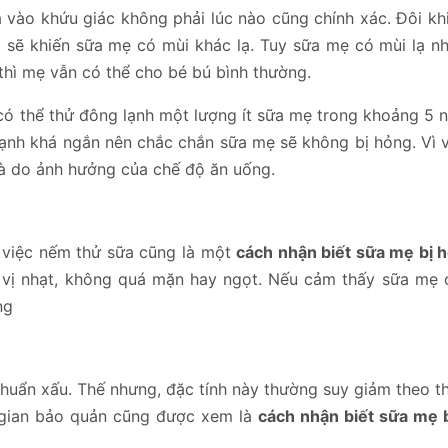
 vào khứu giác không phải lúc nào cũng chính xác. Đôi khi
sẽ khiến sữa mẹ có mùi khác lạ. Tuy sữa mẹ có mùi lạ n
thì mẹ vẫn có thể cho bé bú bình thường.
có thể thử đông lạnh một lượng ít sữa mẹ trong khoảng 5 n
lạnh khá ngắn nên chắc chắn sữa mẹ sẽ không bị hỏng. Vì v
là do ảnh hưởng của chế độ ăn uống.
 việc nếm thử sữa cũng là một
cách nhận biết sữa mẹ bị 
 vị nhạt, không quá mặn hay ngọt. Nếu cảm thấy sữa mẹ 
ng
khuẩn xấu. Thế nhưng, đặc tính này thường suy giảm theo t
i gian bảo quản cũng được xem là
cách nhận biết sữa mẹ 