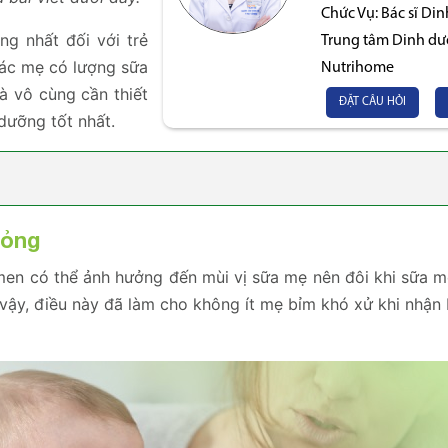
Chức Vụ:
Bác sĩ Di
g nhất đối với trẻ
Trung tâm Dinh d
 các mẹ có lượng sữa
Nutrihome
à vô cùng cần thiết
ĐẶT CÂU HỎI
dưỡng tốt nhất.
hỏng
en có thể ảnh hưởng đến mùi vị sữa mẹ nên đôi khi sữa m
 vậy, điều này đã làm cho không ít mẹ bỉm khó xử khi nhận