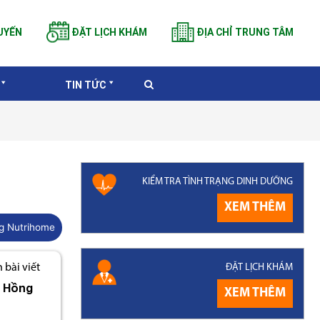
UYẾN
ĐẶT LỊCH KHÁM
ĐỊA CHỈ TRUNG TÂM
TIN TỨC
KIỂM TRA TÌNH TRẠNG DINH DƯỠNG
XEM THÊM
g Nutrihome
ĐẶT LỊCH KHÁM
bài viết
ị Hồng
XEM THÊM