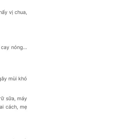
ấy vị chua,
n cay nóng…
 gây mùi khó
rữ sữa, máy
sai cách, mẹ