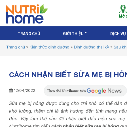
Mở c
TRANG CHỦ
GIỚI THIỆU
DỊCH VỤ
Trang chủ
»
Kiến thức dinh dưỡng
»
Dinh dưỡng thai kỳ
»
Sau khi
CÁCH NHẬN BIẾT SỮA MẸ BỊ HỎ
12/04/2022
Sữa mẹ bị hỏng
được dùng cho trẻ nhỏ có thể dẫn 
khó lường, thậm chí là ảnh hưởng đến tính mạng nế
độc. Vậy làm thế nào để nhận biết dấu hiệu sữa mẹ
Nutrihome tìm hiểu
cách nhận biết sữa mẹ bị hỏng
qua