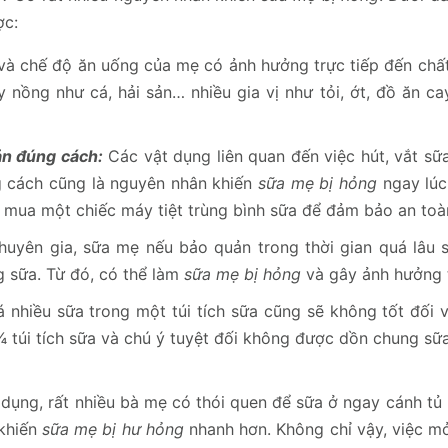
ợc:
à chế độ ăn uống của mẹ có ảnh hưởng trực tiếp đến chất
nồng như cá, hải sản… nhiều gia vị như tỏi, ớt, đồ ăn ca
ản đúng cách:
Các vật dụng liên quan đến việc hút, vắt sữa
g cách cũng là nguyên nhân khiến
sữa mẹ bị hỏng
ngay lúc
m mua một chiếc máy tiệt trùng bình sữa để đảm bảo an toà
uyên gia, sữa mẹ nếu bảo quản trong thời gian quá lâu 
g sữa. Từ đó, có thể làm
sữa mẹ bị hỏng
và gây ảnh hưởng t
 nhiều sữa trong một túi tích sữa cũng sẽ không tốt đối v
 túi tích sữa và chú ý tuyệt đối không được dồn chung sữa
 dụng, rất nhiều bà mẹ có thói quen để sữa ở ngay cánh tủ 
 khiến
sữa mẹ bị hư hỏng
nhanh hơn. Không chỉ vậy, việc m