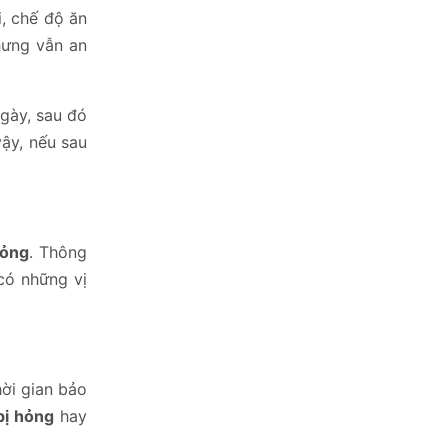
, chế độ ăn
hưng vẫn an
gày, sau đó
ậy, nếu sau
hỏng
. Thông
có những vị
hời gian bảo
bị hỏng
hay