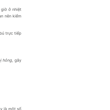
giờ ở nhiệt
ạn nên kiểm
ú trực tiếp
ị hỏng
, gây
ây là một số