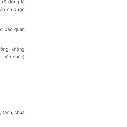
 trữ đông là
béo sẽ được
 do bảo quản
ường, không
ỉ cần chú ý
, tanh, chua