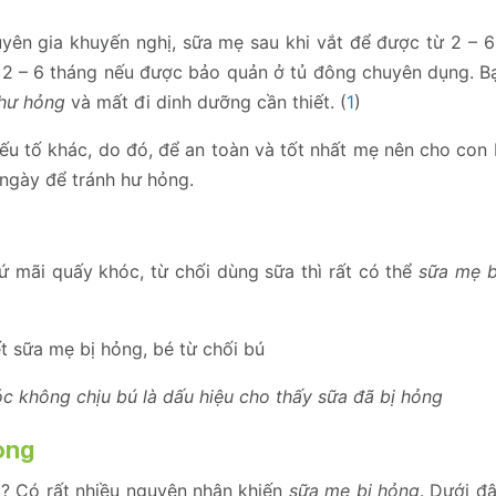
ên gia khuyến nghị, sữa mẹ sau khi vắt để được từ 2 – 6 
 2 – 6 tháng nếu được bảo quản ở tủ đông chuyên dụng. B
 hư hỏng
và mất đi dinh dưỡng cần thiết. (
1
)
u tố khác, do đó, để an toàn và tốt nhất mẹ nên cho con b
ngày để tránh hư hỏng.
ứ mãi quấy khóc, từ chối dùng sữa thì rất có thể
sữa mẹ b
óc không chịu bú là dấu hiệu cho thấy sữa đã bị hỏng
ỏng
ì? Có rất nhiều nguyên nhân khiến
sữa mẹ bị hỏng
. Dưới đ