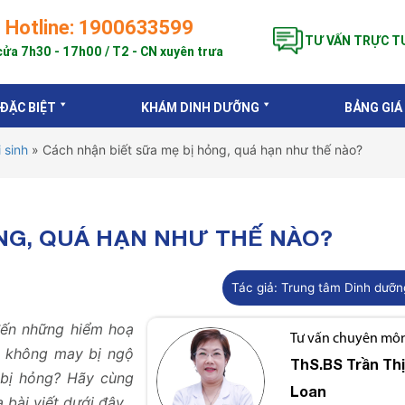
Hotline: 1900633599
TƯ VẤN TRỰC T
ửa 7h30 - 17h00 / T2 - CN xuyên trưa
 ĐẶC BIỆT
KHÁM DINH DƯỠNG
BẢNG GIÁ
 sinh
»
Cách nhận biết sữa mẹ bị hỏng, quá hạn như thế nào?
NG, QUÁ HẠN NHƯ THẾ NÀO?
Tác giả:
Trung tâm Dinh dưỡn
đến những hiểm hoạ
Tư vấn chuyên môn 
u không may bị ngộ
ThS.BS
Trần Th
 bị hỏng? Hãy cùng
Loan
 bài viết dưới đây.