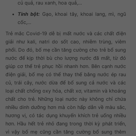
củ quả, rau xanh, hoa quả,…
Tinh bột:
Gạo, khoai tây, khoai lang, mì, ngũ
cốc,…
Trẻ mắc Covid-19 dễ bị mất nước và các chất điện
giải như kali, natri do sốt cao, nhiễm trùng, viêm
phổi. Do đó, bố mẹ cần tăng cường cho trẻ bổ sung
nước để kịp thời bù cho lượng nước đã mất, từ đó
giúp cơ thể trẻ phục hồi nhanh hơn. Bên cạnh nước
điện giải, bố mẹ có thể thay thế bằng nước ép rau
củ, trái cây, nước dừa để bổ sung cả nước và các
loại chất chống oxy hóa, chất xơ, vitamin và khoáng
chất cho trẻ. Những loại nước này không chỉ chứa
nhiều dinh dưỡng hơn mà còn hấp dẫn về màu sắc,
hương vị, có tác dụng khuyến khích trẻ uống nhiều
hơn. Hầu hết trẻ nhỏ đang trong thời kỳ phát triển,
vì vậy bố mẹ cũng cần tăng cường bổ sung thêm