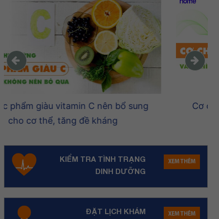
Cơ chế tiết sữa: Sữa mẹ được tạo thành
như thế nào?
KIỂM TRA TÌNH TRẠNG
XEM THÊM
DINH DƯỠNG
ĐẶT LỊCH KHÁM
XEM THÊM