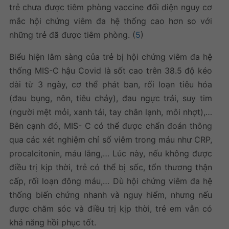
trẻ chưa được tiêm phòng vaccine đối diện nguy cơ
mắc hội chứng viêm đa hệ thống cao hơn so với
những trẻ đã được tiêm phòng. (
5
)
Biểu hiện lâm sàng của trẻ bị hội chứng viêm đa hệ
thống MIS-C hậu Covid là sốt cao trên 38.5 độ kéo
dài từ 3 ngày, cơ thể phát ban, rối loạn tiêu hóa
(đau bụng, nôn, tiêu chảy), đau ngực trái, suy tim
(người mệt mỏi, xanh tái, tay chân lạnh, môi nhợt),…
Bên cạnh đó, MIS- C có thể được chẩn đoán thông
qua các xét nghiệm chỉ số viêm trong máu như CRP,
procalcitonin, máu lắng,… Lúc này, nếu không được
điều trị kịp thời, trẻ có thể bị sốc, tổn thương thận
cấp, rối loạn đông máu,… Dù hội chứng viêm đa hệ
thống biến chứng nhanh và nguy hiểm, nhưng nếu
được chăm sóc và điều trị kịp thời, trẻ em vẫn có
khả năng hồi phục tốt.