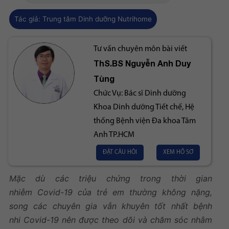
Tác giả:
Trung tâm Dinh dưỡng Nutrihome
Tư vấn chuyên môn bài viết
ThS.BS
Nguyễn Anh Duy
Tùng
Chức Vụ:
Bác sĩ Dinh dưỡng
Khoa Dinh dưỡng Tiết chế, Hệ
thống Bệnh viện Đa khoa Tâm
Anh TP.HCM
ĐẶT CÂU HỎI
XEM HỒ SƠ
Mặc dù các triệu chứng trong thời gian
nhiễm Covid-19 của trẻ em thường không nặng,
song các chuyên gia vẫn khuyên tốt nhất bệnh
nhi Covid-19 nên được theo dõi và chăm sóc nhằm