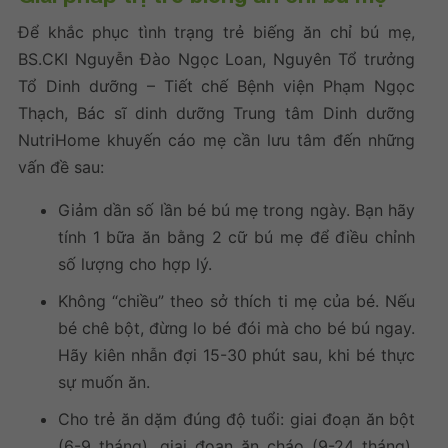
Để khắc phục tình trạng
trẻ biếng ăn chỉ bú mẹ
,
BS.CKI Nguyễn Đào Ngọc Loan, Nguyên Tổ trưởng
Tổ Dinh dưỡng – Tiết chế Bệnh viện Phạm Ngọc
Thạch, Bác sĩ dinh dưỡng Trung tâm Dinh dưỡng
NutriHome khuyến cáo mẹ cần lưu tâm đến những
vấn đề sau:
Giảm dần số lần bé bú mẹ trong ngày. Bạn hãy
tính 1 bữa ăn bằng 2 cữ bú mẹ để điều chỉnh
số lượng cho hợp lý.
Không “chiều” theo sở thích ti mẹ của bé. Nếu
bé chê bột, đừng lo bé đói mà cho bé bú ngay.
Hãy kiên nhẫn đợi 15-30 phút sau, khi bé thực
sự muốn ăn.
Cho trẻ ăn dặm đúng độ tuổi: giai đoạn ăn bột
(6-9 tháng), giai đoạn ăn cháo (9-24 tháng),