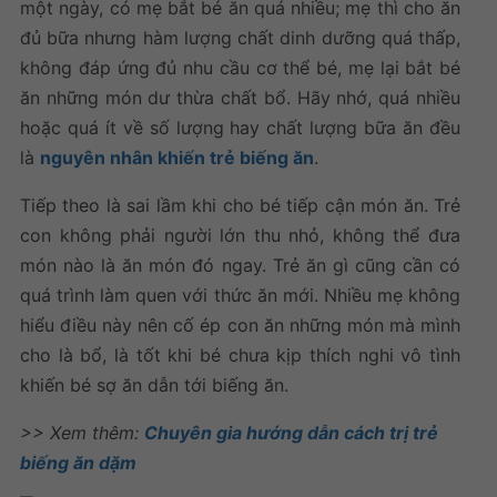
một ngày, có mẹ bắt bé ăn quá nhiều; mẹ thì cho ăn
đủ bữa nhưng hàm lượng chất dinh dưỡng quá thấp,
không đáp ứng đủ nhu cầu cơ thể bé, mẹ lại bắt bé
ăn những món dư thừa chất bổ. Hãy nhớ, quá nhiều
hoặc quá ít về số lượng hay chất lượng bữa ăn đều
là
nguyên nhân khiến trẻ biếng ăn
.
Tiếp theo là sai lầm khi cho bé tiếp cận món ăn. Trẻ
con không phải người lớn thu nhỏ, không thể đưa
món nào là ăn món đó ngay. Trẻ ăn gì cũng cần có
quá trình làm quen với thức ăn mới. Nhiều mẹ không
hiểu điều này nên cố ép con ăn những món mà mình
cho là bổ, là tốt khi bé chưa kịp thích nghi vô tình
khiến bé sợ ăn dẫn tới biếng ăn.
>> Xem thêm:
Chuyên gia hướng dẫn cách trị trẻ
biếng ăn dặm