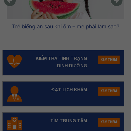
Trẻ biếng ăn sau khi ốm – mẹ phải làm sao?
KIỂM TRA TÌNH TRẠNG
XEM THÊM
DINH DƯỠNG
ĐẶT LỊCH KHÁM
XEM THÊM
TÌM TRUNG TÂM
XEM THÊM