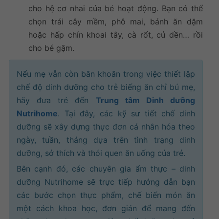
cho hệ cơ nhai của bé hoạt động. Bạn có thể
chọn trái cây mềm, phô mai, bánh ăn dặm
hoặc hấp chín khoai tây, cà rốt, củ dền… rồi
cho bé gặm.
Nếu mẹ vẫn còn băn khoăn trong việc thiết lập
chế độ dinh dưỡng cho trẻ biếng ăn chỉ bú mẹ,
hãy đưa trẻ đến
Trung tâm Dinh dưỡng
Nutrihome
. Tại đây, các kỹ sư tiết chế dinh
dưỡng sẽ xây dựng thực đơn cá nhân hóa theo
ngày, tuần, tháng dựa trên tình trạng dinh
dưỡng, sở thích và thói quen ăn uống của trẻ.
Bên cạnh đó, các chuyên gia ẩm thực – dinh
dưỡng Nutrihome sẽ trực tiếp hướng dẫn bạn
các bước chọn thực phẩm, chế biến món ăn
một cách khoa học, đơn giản để mang đến