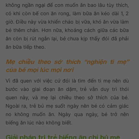
không ngần ngại để con muốn ăn bao lâu tùy thích,
có khi còn bế con ăn rong, làm bữa ăn kéo dài 1, 2
giờ. Điều này vừa khiến cháo bị vữa, khó ăn vừa làm
bé thêm chán. Hơn nữa, khoảng cách giữa các bữa
ăn còn bị rút ngắn lại, bé chưa kịp thấy đói đã phải
ăn bữa tiếp theo.
Mẹ chiều theo sở thích “nghiện ti mẹ”
của bé mọi lúc mọi nơi
Vì đã quen với việc cứ đói là tìm đến ti mẹ nên dù
bước vào giai đoạn ăn dặm, trẻ vẫn duy trì thói
quen này, và mẹ lại chiều theo sở thích của bé.
Ngoài ra, trẻ bú mẹ suốt ngày nên bé có cảm giác
no không muốn ăn. Ngày qua ngày, bé trở nên
biếng ăn lúc nào không biết.
Giải pháp trị
trẻ biếng ăn chỉ bú mẹ