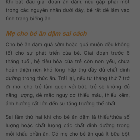
Khi bắt đầu giai đoạn ăn dặm, nếu gặp phải một
trong các nguyên nhân dưới đây, bé rất dễ lâm vào
tình trạng biếng ăn:
Mẹ cho bé ăn dặm sai cách
Cho bé ăn dặm quá sớm hoặc quá muộn đều không
tốt cho sự phát triển của bé. Giai đoạn trước 6
tháng tuổi, hệ tiêu hóa của trẻ còn non yếu, chưa
hoàn thiện nên khó lòng hấp thụ đầy đủ chất dinh
dưỡng trong thức ăn. Trái lại, nếu từ tháng thứ 7 trở
đi mới cho trẻ làm quen với bột, trẻ sẽ không đủ
năng lượng, dễ mắc nguy cơ thiếu máu, thiếu kẽm,
ảnh hưởng rất lớn đến sự tăng trưởng thể chất.
Sai lầm thứ hai khi cho bé ăn dặm là thiếu/thừa số
lượng hoặc chất lượng các chất dinh dưỡng trong
mỗi khẩu phần ăn. Có mẹ cho bé ăn quá ít bữa bột