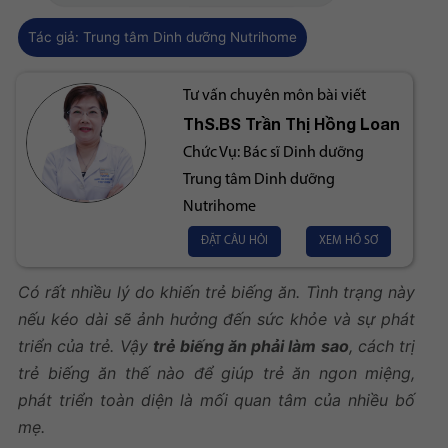
Tác giả:
Trung tâm Dinh dưỡng Nutrihome
Tư vấn chuyên môn bài viết
ThS.BS
Trần Thị Hồng Loan
Chức Vụ:
Bác sĩ Dinh dưỡng
Trung tâm Dinh dưỡng
Nutrihome
ĐẶT CÂU HỎI
XEM HỒ SƠ
Có rất nhiều lý do khiến trẻ biếng ăn. Tình trạng này
nếu kéo dài sẽ ảnh hưởng đến sức khỏe và sự phát
triển của trẻ. Vậy
trẻ biếng ăn phải làm sao
, cách trị
trẻ biếng ăn thế nào để giúp trẻ ăn ngon miệng,
phát triển toàn diện là mối quan tâm của nhiều bố
mẹ.