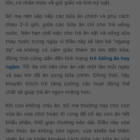
lớn, có nhận thức về giờ giấc và tính kỷ luật.
Bố mẹ nên sắp xếp các bữa ăn chính và phụ cách
nhau 2-3 giờ, giữa các bữa ăn chỉ cho trẻ uống
nước. Nên hạn chế việc cho trẻ ăn vặt và uống sữa
thay nước trong ngày vì điều này sẽ làm bé “ngang
dạ” và không có cảm giác thèm ăn khi đến bữa,
đồng thời cũng dẫn đến tình trạng
trẻ biếng ăn hay
ngậm
. Tối đa chỉ nên cho ăn vặt một lần mỗi ngày
và sau khi đã ăn xong bữa chính. Đồng thời, hãy
khuyến khích trẻ tăng cường các hoạt động thể
chất sẽ giúp trẻ ăn ngon miệng hơn.
Khi con không chịu ăn, bố mẹ thường hay cho con
vừa ăn vừa chơi hoặc đi rong để cố ép con ăn hết
khẩu phần, thời gian thường kéo dài. Điều này vừa
làm thức ăn không còn ngon, vừa khiến bé thêm
chán ăn và khiến khoảng cách giữa các bữa ăn của