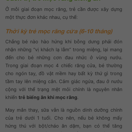
Ở mỗi giai đoạn mọc răng, trẻ cần được xây dựng
một thực đơn khác nhau, cụ thể:
Thời kỳ trẻ mọc răng cửa (6-10 tháng)
Chẳng bé nào hào hứng khi bỗng dưng phải đón
nhận những “vị khách lạ lẫm” trong miệng, lại mang
đến cho bé những cơn đau nhức ở vùng nướu.
Trong giai đoạn mọc 4 chiếc răng cửa, bé thường
cho ngón tay, đồ vật mềm hay bất kỳ thứ gì trong
tầm tay lên miệng cắn. Cảm giác ngứa, đau ở nướu
cộng với thể trạng mệt mỏi chính là nguyên nhân
khiến
trẻ biếng ăn khi mọc răng
.
May mắn thay, sữa vẫn là nguồn dinh dưỡng chính
của trẻ dưới 1 tuổi. Cho nên, nếu bé không mấy
hứng thú với bột/cháo ăn dặm, bạn có thể tăng