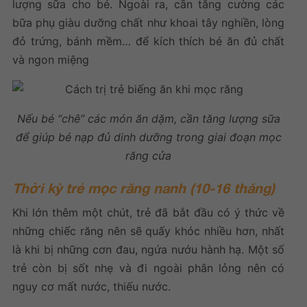
lượng sữa cho bé. Ngoài ra, cần tăng cường các
bữa phụ giàu dưỡng chất như khoai tây nghiền, lòng
đỏ trứng, bánh mềm… để kích thích bé ăn đủ chất
và ngon miệng
Nếu bé “chê” các món ăn dặm, cần tăng lượng sữa
để giúp bé nạp đủ dinh dưỡng trong giai đoạn mọc
răng cửa
Thời kỳ trẻ mọc răng nanh (10-16 tháng)
Khi lớn thêm một chút, trẻ đã bắt đầu có ý thức về
những chiếc răng nên sẽ quấy khóc nhiều hơn, nhất
là khi bị những cơn đau, ngứa nướu hành hạ. Một số
trẻ còn bị sốt nhẹ và đi ngoài phân lỏng nên có
nguy cơ mất nước, thiếu nước.