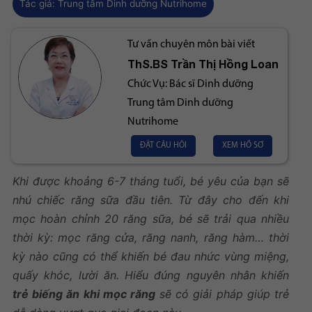
Tác giả:
Trung tâm Dinh dưỡng Nutrihome
Tư vấn chuyên môn bài viết
ThS.BS
Trần Thị Hồng Loan
Chức Vụ:
Bác sĩ Dinh dưỡng
Trung tâm Dinh dưỡng
Nutrihome
ĐẶT CÂU HỎI
XEM HỒ SƠ
Khi được khoảng 6-7 tháng tuổi, bé yêu của bạn sẽ
nhú chiếc răng sữa đầu tiên. Từ đây cho đến khi
mọc hoàn chỉnh 20 răng sữa, bé sẽ trải qua nhiều
thời kỳ: mọc răng cửa, răng nanh, răng hàm… thời
kỳ nào cũng có thể khiến bé đau nhức vùng miệng,
quấy khóc, lười ăn. Hiểu đúng nguyên nhân khiến
trẻ biếng ăn khi mọc răng
sẽ có giải pháp giúp trẻ