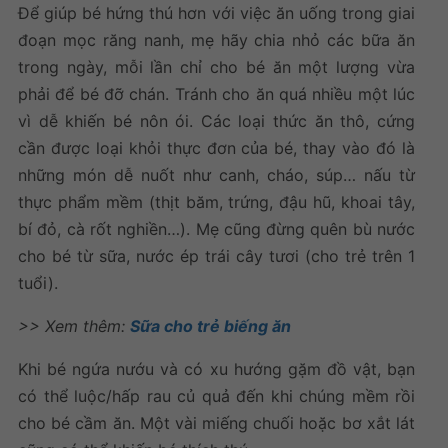
Để giúp bé hứng thú hơn với việc ăn uống trong giai
đoạn mọc răng nanh, mẹ hãy chia nhỏ các bữa ăn
trong ngày, mỗi lần chỉ cho bé ăn một lượng vừa
phải để bé đỡ chán. Tránh cho ăn quá nhiều một lúc
vì dễ khiến bé nôn ói. Các loại thức ăn thô, cứng
cần được loại khỏi thực đơn của bé, thay vào đó là
những món dễ nuốt như canh, cháo, súp… nấu từ
thực phẩm mềm (thịt băm, trứng, đậu hũ, khoai tây,
bí đỏ, cà rốt nghiền…). Mẹ cũng đừng quên bù nước
cho bé từ sữa, nước ép trái cây tươi (cho trẻ trên 1
tuổi).
>> Xem thêm:
Sữa cho trẻ biếng ăn
Khi bé ngứa nướu và có xu hướng gặm đồ vật, bạn
có thể luộc/hấp rau củ quả đến khi chúng mềm rồi
cho bé cầm ăn. Một vài miếng chuối hoặc bơ xắt lát