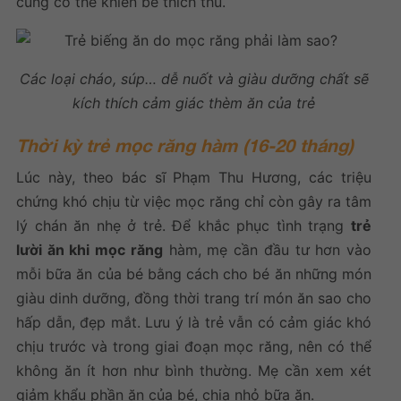
cũng có thể khiến bé thích thú.
Các loại cháo, súp… dễ nuốt và giàu dưỡng chất sẽ
kích thích cảm giác thèm ăn của trẻ
Thời kỳ trẻ mọc răng hàm (16-20 tháng)
Lúc này, theo bác sĩ Phạm Thu Hương, các triệu
chứng khó chịu từ việc mọc răng chỉ còn gây ra tâm
lý chán ăn nhẹ ở trẻ. Để khắc phục tình trạng
trẻ
lười ăn khi mọc răng
hàm, mẹ cần đầu tư hơn vào
mỗi bữa ăn của bé bằng cách cho bé ăn những món
giàu dinh dưỡng, đồng thời trang trí món ăn sao cho
hấp dẫn, đẹp mắt. Lưu ý là trẻ vẫn có cảm giác khó
chịu trước và trong giai đoạn mọc răng, nên có thể
không ăn ít hơn như bình thường. Mẹ cần xem xét
giảm khẩu phần ăn của bé, chia nhỏ bữa ăn.