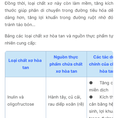
Đồng thời, loại chất xơ này còn làm mềm, tăng kích
thước giúp phân di chuyển trong đường tiêu hóa dễ
dàng hơn, tăng lợi khuẩn trong đường ruột nhờ đó
tránh táo bón…
Bảng các loại chất xơ hòa tan và nguồn thực phẩm tự
nhiên cung cấp:
Nguồn thực 
Các tác dụn
Loại chất xơ hòa 
phẩm chứa chất 
chính của chất
tan
xơ hòa tan
hòa tan
● Tăng cườ
miễn dịch
Inulin và
Hành tây, củ cải,
● Kích thíc
oligofructose
rau diếp xoăn (rễ)
cân bằng hệ v
sinh, lợi khuẩn