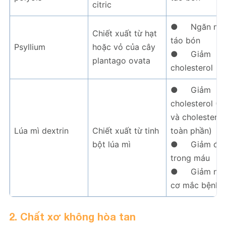
citric
● Ngăn ng
Chiết xuất từ ​​hạt
táo bón
Psyllium
hoặc vỏ của cây
● Giảm
plantago ovata
cholesterol
● Giảm
cholesterol (L
và cholesterol
Lúa mì dextrin
Chiết xuất từ ​​tinh
toàn phần)
bột lúa mì
● Giảm đư
trong máu
● Giảm ng
cơ mắc bệnh 
2. Chất xơ không hòa tan