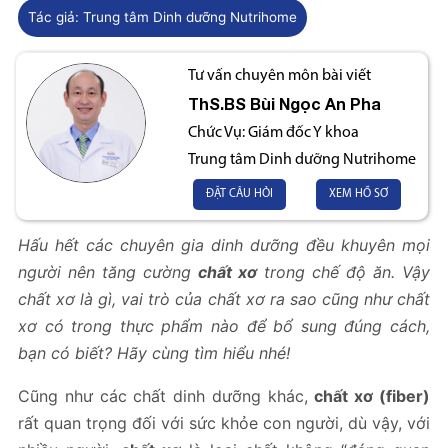
Tác giả:
Trung tâm Dinh dưỡng Nutrihome
Tư vấn chuyên môn bài viết
ThS.BS
Bùi Ngọc An Pha
Chức Vụ:
Giám đốc Y khoa
Trung tâm Dinh dưỡng Nutrihome
ĐẶT CÂU HỎI
XEM HỒ SƠ
Hấu hết các chuyên gia dinh dưỡng đều khuyên mọi
người nên tăng cường
chất xơ
trong chế độ ăn. Vậy
chất xơ là gì, vai trò của chất xơ ra sao cũng như chất
xơ có trong thực phẩm nào để bổ sung đúng cách,
bạn có biết? Hãy cùng tìm hiểu nhé!
Cũng như các chất dinh dưỡng khác,
chất xơ (fiber)
rất quan trọng đối với sức khỏe con người, dù vậy, với