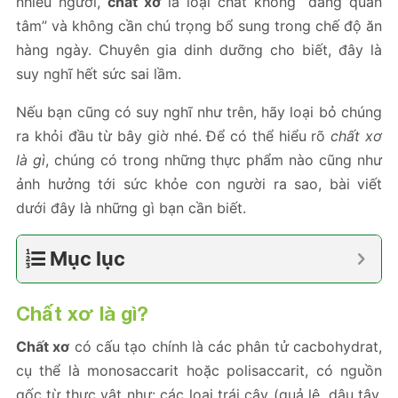
nhiều người,
chất xơ
là loại chất không “đáng quan
tâm” và không cần chú trọng bổ sung trong chế độ ăn
hàng ngày. Chuyên gia dinh dưỡng cho biết, đây là
suy nghĩ hết sức sai lầm.
Nếu bạn cũng có suy nghĩ như trên, hãy loại bỏ chúng
ra khỏi đầu từ bây giờ nhé. Để có thể hiểu rõ
chất xơ
là gì
, chúng có trong những thực phẩm nào cũng như
ảnh hưởng tới sức khỏe con người ra sao, bài viết
dưới đây là những gì bạn cần biết.
Mục lục
Chất xơ là gì?
Chất xơ
có cấu tạo chính là các phân tử cacbohydrat,
cụ thể là monosaccarit hoặc polisaccarit, có nguồn
gốc từ thực vật như: các loại trái cây (quả lê, dâu tây,