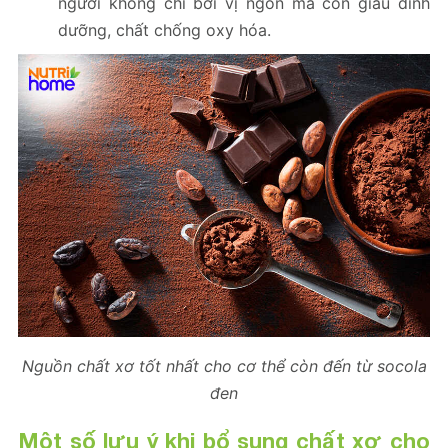
người không chỉ bởi vị ngon mà còn giàu dinh
dưỡng, chất chống oxy hóa.
Nguồn chất xơ tốt nhất cho cơ thể còn đến từ socola
đen
Một số lưu ý khi bổ sung chất xơ cho