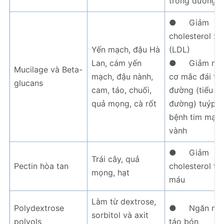
trong đường r
● Giảm
cholesterol xấ
Yến mạch, đậu Hà
(LDL)
Lan, cám yến
● Giảm ng
Mucilage và Beta-
mạch, đậu nành,
cơ mắc đái th
glucans
cam, táo, chuối,
đường (tiểu
quả mọng, cà rốt
đường) tuýp 2
bệnh tim mạc
vành
● Giảm
Trái cây, quả
Pectin hòa tan
cholesterol tr
mọng, hạt
máu
Làm từ dextrose,
Polydextrose
● Ngăn ng
sorbitol và axit
polyols
táo bón