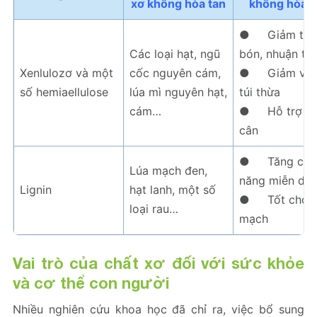
xơ không hòa tan
không hòa t
● Giảm táo
Các loại hạt, ngũ
bón, nhuận tr
Xenlulozơ và một
cốc nguyên cám,
● Giảm viê
số hemiaellulose
lúa mì nguyên hạt,
túi thừa
cám…
● Hỗ trợ g
cân
● Tăng chứ
Lúa mạch đen,
năng miễn dịc
Lignin
hạt lanh, một số
● Tốt cho t
loại rau…
mạch
Vai trò của chất xơ đối với sức khỏe
và cơ thể con người
Nhiều nghiên cứu khoa học đã chỉ ra, việc bổ sung