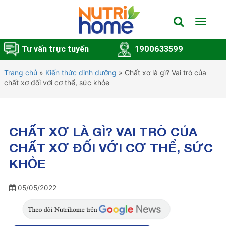
Toggle
navigat
Tư vấn trực tuyến
1900633599
Trang chủ
»
Kiến thức dinh dưỡng
»
Chất xơ là gì? Vai trò của
chất xơ đối với cơ thể, sức khỏe
CHẤT XƠ LÀ GÌ? VAI TRÒ CỦA
CHẤT XƠ ĐỐI VỚI CƠ THỂ, SỨC
KHỎE
05/05/2022