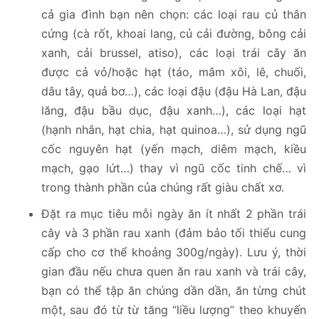
cả gia đình bạn nên chọn: các loại rau củ thân
cứng (cà rốt, khoai lang, củ cải đường, bông cải
xanh, cải brussel, atiso), các loại trái cây ăn
được cả vỏ/hoặc hạt (táo, mâm xôi, lê, chuối,
dâu tây, quả bơ…), các loại đậu (đậu Hà Lan, đậu
lăng, đậu bầu dục, đậu xanh…), các loại hạt
(hạnh nhân, hạt chia, hạt quinoa…), sử dụng ngũ
cốc nguyên hạt (yến mạch, diêm mạch, kiều
mạch, gạo lứt…) thay vì ngũ cốc tinh chế… vì
trong thành phần của chúng rất giàu chất xơ.
Đặt ra mục tiêu mỗi ngày ăn ít nhất 2 phần trái
cây và 3 phần rau xanh (đảm bảo tối thiểu cung
cấp cho cơ thể khoảng 300g/ngày). Lưu ý, thời
gian đầu nếu chưa quen ăn rau xanh và trái cây,
bạn có thể tập ăn chúng dần dần, ăn từng chút
một, sau đó từ từ tăng “liều lượng” theo khuyến