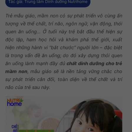
Tác giả:
Trung tâm Dinh dưỡng Nutrihome
Trẻ mẫu giáo, mầm non có sự phát triển vô cùng ấn
tượng về thể chất, trí não, ngôn ngữ, vận động, thói
quen ăn uống… Ở tuổi này trẻ bắt đầu thể hiện sự
độc lập, ham học hỏi và khám phá thế giới, xuất
hiện những hành vi “bắt chước” người lớn – đặc biệt
là trong vấn đề ăn uống; do đó xây dựng thói quen
ăn uống lành mạnh đầy đủ
chất dinh dưỡng cho trẻ
mầm non
, mẫu giáo sẽ là nền tảng vững chắc cho
sự phát triển cân đối, toàn diện về thể chất và trí
não của trẻ sau này.