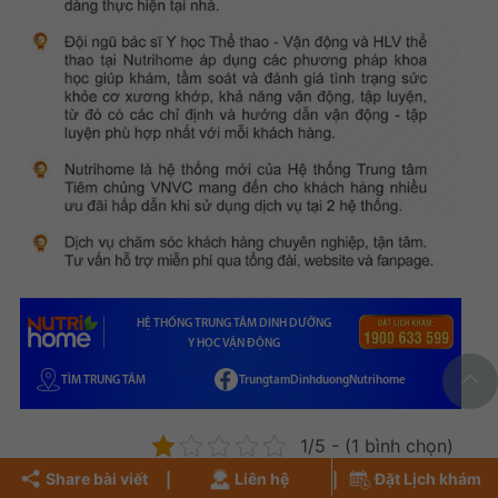
HỆ THỐNG TRUNG TÂM DINH DƯỠNG
Y HỌC VẬN ĐỘNG
TÌM TRUNG TÂM
TrungtamDinhduongNutrihome
1/5 - (1 bình chọn)
Share bài viết
Liên hệ
Đặt Lịch khám