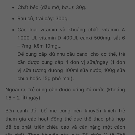
Chất béo (dầu mỡ, bơ…): 30g.
Rau củ, trái cây: 300g.
Các loại vitamin và khoáng chất: vitamin A
1.000 UI, vitamin D 400UI, canxi 500mg, sắt 6
– 7mg, kẽm 10mg…
Để cung cấp đủ nhu cầu canxi cho cơ thể, trẻ
cần được cung cấp 4 đơn vị sữa/ngày (1 đơn
vị sữa tương đương 100ml sữa nước, 100g sữa
chua hoặc 15g phô mai).
Ngoài ra, trẻ cũng cần được uống đủ nước (khoảng
1.6 – 2 lít/ngày).
Bên cạnh đó, bố mẹ cũng nên khuyến khích trẻ
tham gia các hoạt động thể dục thể thao phù hợp
để bé phát triển chiều cao và cân nặng một cách
tốt nhất. Theo khuyến cáo của Tổ chức Y tế Thế