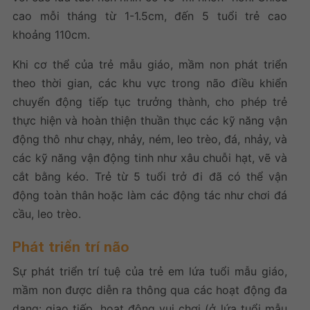
cao mỗi tháng từ 1-1.5cm, đến 5 tuổi trẻ cao
khoảng 110cm.
Khi cơ thể của trẻ mẫu giáo, mầm non phát triển
theo thời gian, các khu vực trong não điều khiển
chuyển động tiếp tục trưởng thành, cho phép trẻ
thực hiện và hoàn thiện thuần thục các kỹ năng vận
động thô như chạy, nhảy, ném, leo trèo, đá, nhảy, và
các kỹ năng vận động tinh như xâu chuỗi hạt, vẽ và
cắt bằng kéo. Trẻ từ 5 tuổi trở đi đã có thể vận
động toàn thân hoặc làm các động tác như chơi đá
cầu, leo trèo.
Phát triển trí não
Sự phát triển trí tuệ của trẻ em lứa tuổi mẫu giáo,
mầm non được diễn ra thông qua các hoạt động đa
dạng: giao tiếp, hoạt động vui chơi (ở lứa tuổi mẫu