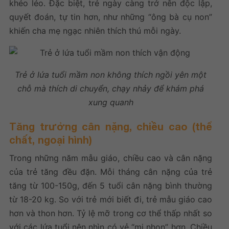
khéo léo. Đặc biệt, trẻ ngày càng trở nên độc lập,
quyết đoán, tự tin hơn, như những “ông bà cụ non”
khiến cha mẹ ngạc nhiên thích thú mỗi ngày.
Trẻ ở lứa tuổi mầm non không thích ngồi yên một
chỗ mà thích di chuyển, chạy nhảy để khám phá
xung quanh
Tăng trưởng cân nặng, chiều cao (thể
chất, ngoại hình)
Trong những năm mẫu giáo, chiều cao và cân nặng
của trẻ tăng đều đặn. Mỗi tháng cân nặng của trẻ
tăng từ 100-150g, đến 5 tuổi cân nặng bình thường
từ 18-20 kg. So với trẻ mới biết đi, trẻ mẫu giáo cao
hơn và thon hơn. Tỷ lệ mỡ trong cơ thể thấp nhất so
với các lứa tuổi nên nhìn có vẻ “mi nhon” hơn. Chiều