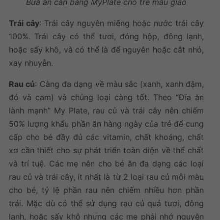
Bữa ăn cân bằng MyPlate cho trẻ mẫu giáo
Trái cây
: Trái cây nguyên miếng hoặc nước trái cây
100%. Trái cây có thể tươi, đóng hộp, đông lạnh,
hoặc sấy khô, và có thể là để nguyên hoặc cắt nhỏ,
xay nhuyễn.
Rau củ
: Càng đa dạng về màu sắc (xanh, xanh đậm,
đỏ và cam) và chủng loại càng tốt. Theo “Đĩa ăn
lành mạnh” My Plate, rau củ và trái cây nên chiếm
50% lượng khẩu phần ăn hàng ngày của trẻ để cung
cấp cho bé đầy đủ các vitamin, chất khoáng, chất
xơ cần thiết cho sự phát triển toàn diện về thể chất
và trí tuệ. Các mẹ nên cho bé ăn đa dạng các loại
rau củ và trái cây, ít nhất là từ 2 loại rau củ mỗi màu
cho bé, tỷ lệ phần rau nên chiếm nhiều hơn phần
trái. Mặc dù có thể sử dụng rau củ quả tươi, đông
lạnh, hoặc sấy khô nhưng các mẹ phải nhớ nguyên