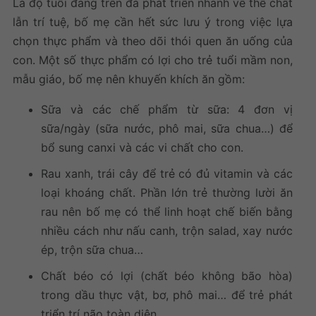
Là độ tuổi đang trên đà phát triển nhanh về thể chất
lẫn trí tuệ, bố mẹ cần hết sức lưu ý trong việc lựa
chọn thực phẩm và theo dõi thói quen ăn uống của
con. Một số thực phẩm có lợi cho trẻ tuổi mầm non,
mẫu giáo, bố mẹ nên khuyến khích ăn gồm:
Sữa và các chế phẩm từ sữa: 4 đơn vị
sữa/ngày (sữa nước, phô mai, sữa chua…) để
bổ sung canxi và các vi chất cho con.
Rau xanh, trái cây để trẻ có đủ vitamin và các
loại khoáng chất. Phần lớn trẻ thường lười ăn
rau nên bố mẹ có thể linh hoạt chế biến bằng
nhiều cách như nấu canh, trộn salad, xay nước
ép, trộn sữa chua…
Chất béo có lợi (chất béo không bão hòa)
trong dầu thực vật, bơ, phô mai… để trẻ phát
triển trí não toàn diện.