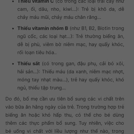
Thiếu vitamin C
(có trong các loại trái cây như
cam, ổi, dâu, nho, kiwi…): Trẻ bị khô da, dễ
chảy máu mũi, chảy máu chân răng…
Thiếu vitamin nhóm B
(như B1, B2, Biotin trong
ngũ cốc, các loại hạt…): Trẻ thường biếng ăn,
dễ bị phù, viêm bờ niêm mạc, hay quấy khóc,
rối loạn tiêu hóa..
Thiếu sắt
(có trong gan, đậu phụ, cải bó xôi,
hải sản…): Thiếu máu (da xanh, niêm mạc nhợt,
móng tay nhạt màu…), trẻ hay quấy khóc, khó
ngủ, thiếu tập trung…
Do đó, bố mẹ cần ưu tiên bổ sung các vi chất trên
vào bữa ăn hằng ngày của trẻ. Trong trường hợp trẻ
biếng ăn hoặc khó hấp thu, có thể cho bé dùng
thêm các thực phẩm bổ sung. Tuy nhiên, việc cho
bé uống vi chất với liều lượng như thế nào, trong