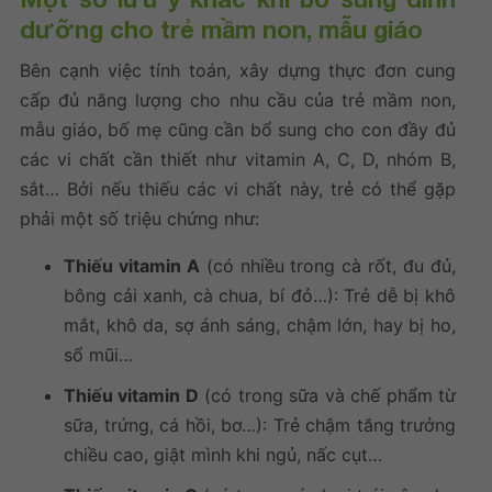
dưỡng cho trẻ mầm non, mẫu giáo
Bên cạnh việc tính toán, xây dựng thực đơn cung
cấp đủ năng lượng cho nhu cầu của trẻ mầm non,
mẫu giáo, bố mẹ cũng cần bổ sung cho con đầy đủ
các vi chất cần thiết như vitamin A, C, D, nhóm B,
sắt… Bởi nếu thiếu các vi chất này, trẻ có thể gặp
phải một số triệu chứng như:
Thiếu vitamin A
(có nhiều trong cà rốt, đu đủ,
bông cải xanh, cà chua, bí đỏ…): Trẻ dễ bị khô
mắt, khô da, sợ ánh sáng, chậm lớn, hay bị ho,
sổ mũi…
Thiếu vitamin D
(có trong sữa và chế phẩm từ
sữa, trứng, cá hồi, bơ…): Trẻ chậm tăng trưởng
chiều cao, giật mình khi ngủ, nấc cụt…