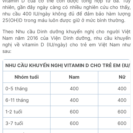
vitamin D của cơ thể còn được tổng hợp từ da. Tuy
nhiên, gần đây ngày càng có nhiều nghiên cứu cho thấy,
nhu cầu 400 IU/ngày không đủ để đảm bảo hàm lượng
25(OH)D trong máu luôn được giữ ở mức bình thường.
Theo Nhu cầu Dinh dưỡng khuyến nghị cho người Việt
Nam năm 2016 của Viện Dinh dưỡng, nhu cầu khuyến
nghị về vitamin D (IU/ngày) cho trẻ em Việt Nam như
sau:
NHU CẦU KHUYẾN NGHỊ VITAMIN D CHO TRẺ EM (IU/n
Nhóm tuổi
Nam
Nữ
0-5 tháng
400
400
6-11 tháng
400
400
1-2 tuổi
600
600
3-7 tuổi
600
600