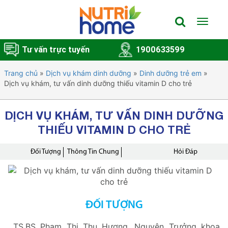
Toggle
navigat
Tư vấn trực tuyến
1900633599
Trang chủ
»
Dịch vụ khám dinh dưỡng
»
Dinh dưỡng trẻ em
»
Dịch vụ khám, tư vấn dinh dưỡng thiếu vitamin D cho trẻ
DỊCH VỤ KHÁM, TƯ VẤN DINH DƯỠNG
THIẾU VITAMIN D CHO TRẺ
Đối Tượng
Thông Tin Chung
Hỏi Đáp
ĐỐI TƯỢNG
TS.BS Phạm Thị Thu Hương, Nguyên Trưởng khoa