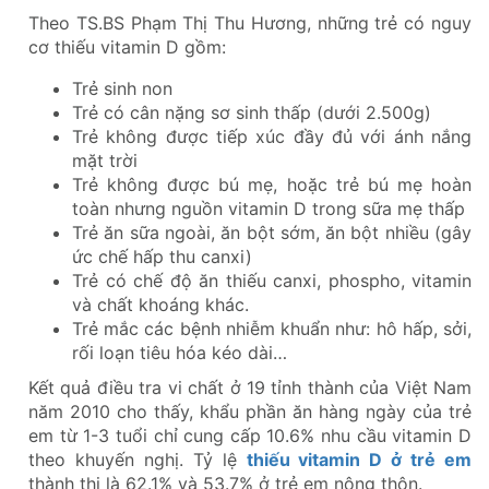
Theo TS.BS Phạm Thị Thu Hương, những trẻ có nguy
cơ thiếu vitamin D gồm:
Trẻ sinh non
Trẻ có cân nặng sơ sinh thấp (dưới 2.500g)
Trẻ không được tiếp xúc đầy đủ với ánh nắng
mặt trời
Trẻ không được bú mẹ, hoặc trẻ bú mẹ hoàn
toàn nhưng nguồn vitamin D trong sữa mẹ thấp
Trẻ ăn sữa ngoài, ăn bột sớm, ăn bột nhiều (gây
ức chế hấp thu canxi)
Trẻ có chế độ ăn thiếu canxi, phospho, vitamin
và chất khoáng khác.
Trẻ mắc các bệnh nhiễm khuẩn như: hô hấp, sởi,
rối loạn tiêu hóa kéo dài…
Kết quả điều tra vi chất ở 19 tỉnh thành của Việt Nam
năm 2010 cho thấy, khẩu phần ăn hàng ngày của trẻ
em từ 1-3 tuổi chỉ cung cấp 10.6% nhu cầu vitamin D
theo khuyến nghị. Tỷ lệ
thiếu vitamin D ở trẻ em
thành thị là 62.1% và 53.7% ở trẻ em nông thôn.