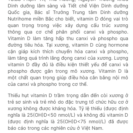
Dinh dưỡng lâm sàng và Tiết chế Viện Dinh dưỡng
Quốc gia, Bác sĩ Trưởng
Trung tâm Dinh dưỡng
Nutrihome
miền Bắc cho biết, vitamin D đóng vai trò
quan trọng trong việc xây dựng cấu trúc xương
thông qua cơ chế phân phối canxi và phospho.
Vitamin D làm tăng hấp thu canxi và phospho qua
đường tiêu hóa. Tại xương, vitamin D cùng hormone
cận giáp kích thích chuyển hóa canxi và phospho,
làm tăng quá trình lắng đọng canxi của xương. Lượng
vitamin D đầy đủ là điều kiện thiết yếu để canxi và
phospho được gắn trong mô xương. Vitamin D là
một chất quan trọng giúp điều hòa cân bằng nội mô
của canxi và phospho trong cơ thể.
Thiếu hụt vitamin D trầm trọng dẫn đến còi xương ở
trẻ sơ sinh và trẻ nhỏ do đặc trưng tổ chức hữu cơ ở
xương không được kháng hóa. Tỷ lệ thiếu (được định
nghĩa là 25(OH)D<50 nmol/L) và không đủ vitamin D
(được định nghĩa là 25(OH)D<75 nmol/L) đã được
báo cáo trong các nghiên cứu ở Việt Nam.