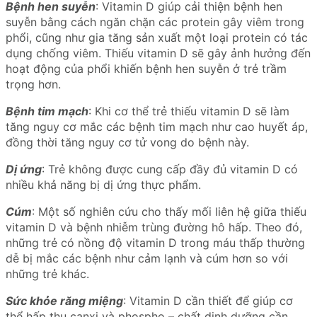
Bệnh hen suyễn
: Vitamin D giúp cải thiện bệnh hen
suyễn bằng cách ngăn chặn các protein gây viêm trong
phổi, cũng như gia tăng sản xuất một loại protein có tác
dụng chống viêm. Thiếu vitamin D sẽ gây ảnh hưởng đến
hoạt động của phổi khiến bệnh hen suyễn ở trẻ trầm
trọng hơn.
Bệnh tim mạch
: Khi cơ thể trẻ thiếu vitamin D sẽ làm
tăng nguy cơ mắc các bệnh tim mạch như cao huyết áp,
đồng thời tăng nguy cơ tử vong do bệnh này.
Dị ứng
: Trẻ không được cung cấp đầy đủ vitamin D có
nhiều khả năng bị dị ứng thực phẩm.
Cúm
: Một số nghiên cứu cho thấy mối liên hệ giữa thiếu
vitamin D và bệnh nhiễm trùng đường hô hấp. Theo đó,
những trẻ có nồng độ vitamin D trong máu thấp thường
dễ bị mắc các bệnh như cảm lạnh và cúm hơn so với
những trẻ khác.
Sức khỏe răng miệng
: Vitamin D cần thiết để giúp cơ
thể hấp thụ canxi và phospho – chất dinh dưỡng cần