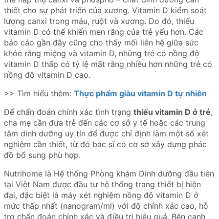
thiết cho sự phát triển của xương. Vitamin D kiểm soát
lượng canxi trong máu, ruột và xương. Do đó, thiếu
vitamin D có thể khiến men răng của trẻ yếu hơn. Các
báo cáo gần đây cũng cho thấy mối liên hệ giữa sức
khỏe răng miệng và vitamin D, những trẻ có nồng độ
vitamin D thấp có tỷ lệ mất răng nhiều hơn những trẻ có
nồng độ vitamin D cao.
>> Tìm hiểu thêm:
Thực phẩm giàu vitamin D tự nhiên
Để chẩn đoán chính xác tình trạng
thiếu vitamin D ở trẻ
,
cha mẹ cần đưa trẻ đến các cơ sở y tế hoặc các trung
tâm dinh dưỡng uy tín để được chỉ định làm một số xét
nghiệm cần thiết, từ đó bác sĩ có cơ sở xây dựng phác
đồ bổ sung phù hợp.
Nutrihome là
Hệ thống Phòng khám Dinh dưỡng
đầu tiên
tại Việt Nam được đầu tư hệ thống trang thiết bị hiện
đại, đặc biệt là máy xét nghiệm
nồng độ vitamin D ở
mức thấp nhất (nanogram/ml) với độ chính xác cao
, hỗ
trợ chẩn đoán chính xác và điều trị hiệu quả. Bên cạnh