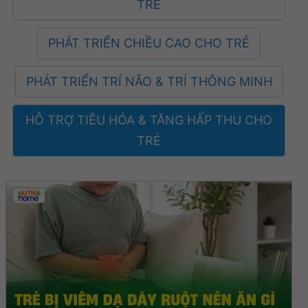
TRẺ
PHÁT TRIỂN CHIỀU CAO CHO TRẺ
PHÁT TRIỂN TRÍ NÃO & TRÍ THÔNG MINH
HỖ TRỢ TIÊU HÓA & TĂNG HẤP THU CHO
TRẺ